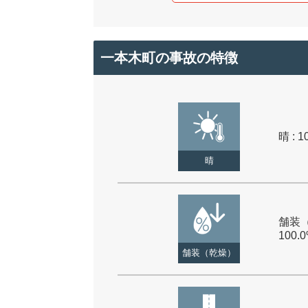
一本木町の事故の特徴
晴 : 1
晴
舗装（
100.
舗装（乾燥）