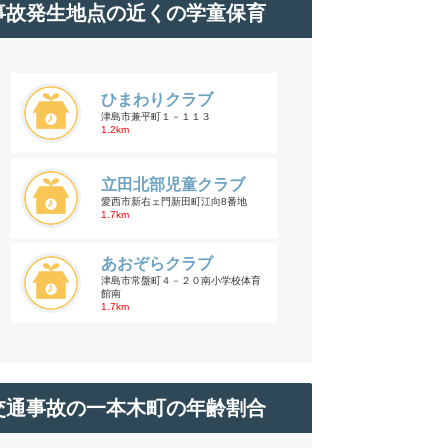
事故発生地点の近くの学童保育
ひまわりクラブ
津島市兼平町１－１１３
1.2km
立田北部児童クラブ
愛西市新右ェ門新田町江向8番地
1.7km
あおぞらクラブ
津島市常盤町４－２０南小学校体育
館南
1.7km
交通事故の一本木町の年齢割合