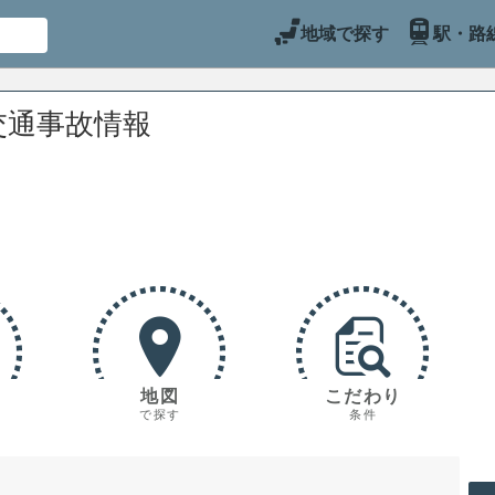
地域で探す
駅・路
交通事故情報
地図
こだわり
で探す
条件