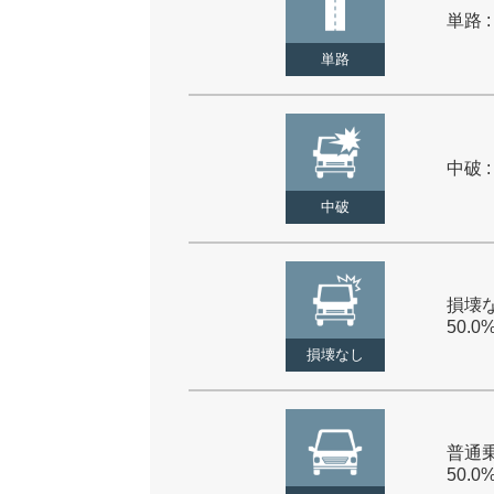
単路 :
単路
中破 :
中破
損壊な
50.0
損壊なし
普通乗
50.0