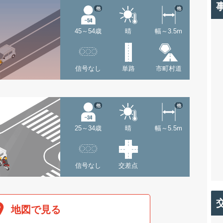
他
他
45～54歳
晴
幅～3.5m
信号なし
単路
市町村道
他
他
25～34歳
晴
幅～5.5m
信号なし
交差点
地図で見る