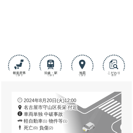
都道府県
沿線・駅
地図
こだわり
で探す
で探す
で探す
条件
2024年8月20日(火)12:00
名古屋市守山区長栄 付近
車両単独 中破事故
軽自動車
物件等
(1)
(1)
死亡
負傷
(0)
(2)