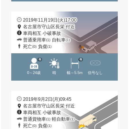
2019年11月19日(火)17:00
名古屋市守山区長栄 付近
車両相互 小破事故
普通乗用車
自転車
(1)
(1)
死亡
負傷
(0)
(1)
他
他
0～24歳
晴
幅～5.5m
信号なし
2019年9月2日(月)09:45
名古屋市守山区長栄 付近
車両相互 小破事故
普通貨物車
軽自動車
(1)
(1)
死亡
負傷
(0)
(1)