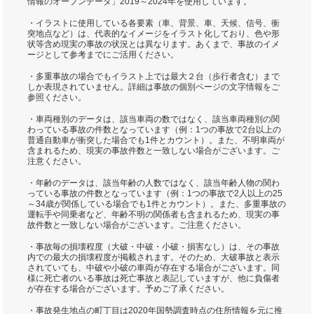
情報のオープンデータ」2019～2024年を使用しています。
・イラストに使用している各要素（車、背景、車、天候、信号、衝
突地点など）は、代表的なイメージをイラスト化しており、色や形
状等含め現実の事故の状況とは異なります。あくまで、事故のイメ
ージとして参考までにご活用ください。
・多重事故の場合でもイラスト上では最大２台（歩行者含む）まで
しか表現されていません。詳細は事故の個別ページの文字情報をご
参照ください。
・車両種別のデータは、該当車両の数ではなく、該当車両種別の関
わっている事故の件数となっています（例：1つの事故で2台以上の
普通自動車が衝突した場合でも1件とカウント）。また、不明車両が
含まれるため、現実の事故件数と一致しない場合がございます。ご
注意ください。
・年齢のデータは、該当年齢の人数ではなく、該当年齢人物の関わ
っている事故の件数となっています（例：1つの事故で2人以上の25
～34歳が関係している場合でも1件とカウント）。また、多重事故の
運転手や同乗者など、年齢不明の関係者も含まれるため、現実の事
故件数と一致しない場合がございます。ご注意ください。
・事故毎の損壊程度（大破・中破・小破・損害なし）は、その事故
内での最大の損壊程度が掲載されます。そのため、大破事故と表示
されていても、中破や小破の車両が存在する場合がございます。同
様に死亡者のいる事故は死亡事故と表記していますが、他に負傷者
が存在する場合がございます。予めご了承ください。
・事故発生地点の町丁目は2020年国勢調査時点の住所情報を元に推