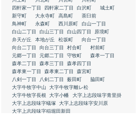
四軒家一丁目
四軒家二丁目
白沢町
城土町
新守町
大永寺町
高島町
茶臼前
鳥神町
永森町
西川原町
白山一丁目
白山二丁目
白山三丁目
白山四丁目
原境町
弁天が丘
本地が丘
松坂町
向台一丁目
向台二丁目
向台三丁目
村合町
村前町
元郷一丁目
元郷二丁目
守牧町
森孝一丁目
森孝二丁目
森孝三丁目
森孝四丁目
森孝東一丁目
森孝東二丁目
森宮町
八剣一丁目
八剣二丁目
薮田町
脇田町
大字牛牧字中山
大字牛牧字離レ松
大字牛牧字長根
大字小幡
大字上志段味字青里掛
大字上志段味字蟻塚
大字上志段味字安川原
大字上志段味字稲堀田新田
大字上志段味字馬洗淵
大字上志段味字大久手下
大字上志段味字大塚
大字上志段味字大矢
大字上志段味字海東
大字上志段味字上島