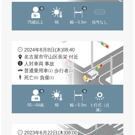
他
他
75歳以上
晴
幅～5.5m
信号なし
2024年8月8日(木)08:40
名古屋市守山区長栄 付近
人対車両 事故
普通乗用車
歩行者
(1)
(1)
死亡
負傷
(0)
(1)
他
他
55～64歳
晴
幅～5.5m
１灯式（点
滅）
2023年6月22日(木)08:00