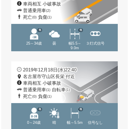
車両相互 小破事故
普通乗用車
(2)
死亡
負傷
(0)
(1)
他
他
25～34歳
曇
幅5.5～
３灯式信号
9.0m
2019年12月18日(水)22:40
名古屋市守山区長栄 付近
車両相互 小破事故
普通乗用車
自転車
(1)
(1)
死亡
負傷
(0)
(1)
他
他
0～24歳
晴
幅～5.5m
信号なし