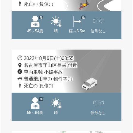
死亡
負傷
(0)
(1)
他
他
45～54歳
晴
幅～5.5m
信号なし
2022年8月6日(土)08:55
名古屋市守山区長栄 付近
車両単独 小破事故
普通乗用車
物件等
(1)
(1)
死亡
負傷
(0)
(1)
他
55～64歳
晴
信号なし