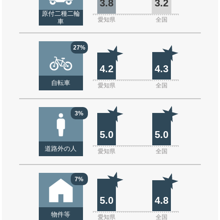
3.8
3.2
原付二種二輪
愛知県
全国
車
27%
4.2
4.3
自転車
愛知県
全国
3%
5.0
5.0
道路外の人
愛知県
全国
7%
5.0
4.8
物件等
愛知県
全国