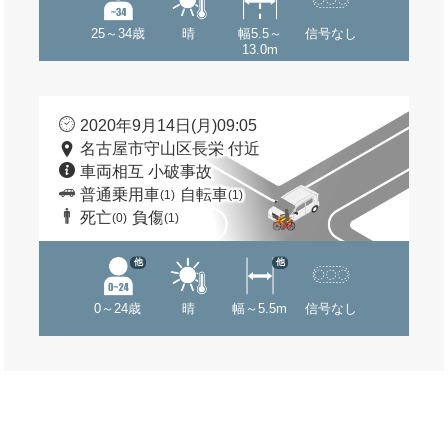
25～34歳
晴
幅5.5～
信号なし
13.0m
2020年9月14日(月)09:05
名古屋市守山区長栄 付近
車両相互 小破事故
普通乗用車
自転車
(1)
(1)
死亡
負傷
(0)
(1)
他
他
0～24歳
晴
幅～5.5m
信号なし