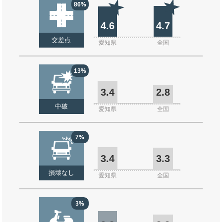
86%
4.6
4.7
交差点
愛知県
全国
13%
3.4
2.8
中破
愛知県
全国
7%
3.4
3.3
損壊なし
愛知県
全国
3%