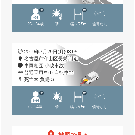
他
他
25～34歳
晴
幅～5.5m
信号なし
2019年7月29日(月)08:05
名古屋市守山区長栄 付近
車両相互 小破事故
普通乗用車
自転車
(1)
(1)
死亡
負傷
(0)
(1)
他
他
0～24歳
晴
幅～5.5m
信号なし