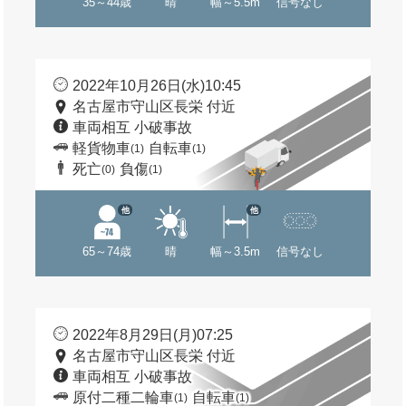
35～44歳
晴
幅～5.5m
信号なし
2022年10月26日(水)10:45
名古屋市守山区長栄 付近
車両相互 小破事故
軽貨物車
自転車
(1)
(1)
死亡
負傷
(0)
(1)
他
他
65～74歳
晴
幅～3.5m
信号なし
2022年8月29日(月)07:25
名古屋市守山区長栄 付近
車両相互 小破事故
原付二種二輪車
自転車
(1)
(1)