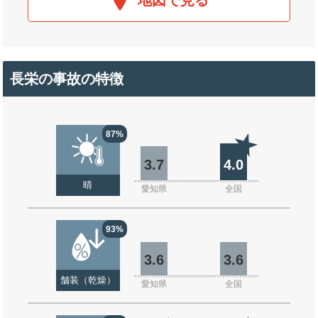
地図で見る
長栄の事故の特徴
87%
3.7
4.0
晴
愛知県
全国
93%
3.6
3.6
舗装（乾燥）
愛知県
全国