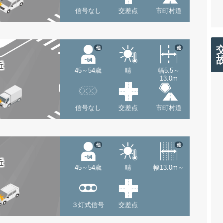
信号なし
交差点
市町村道
他
他
近
45～54歳
晴
幅5.5～
13.0m
信号なし
交差点
市町村道
他
他
近
45～54歳
晴
幅13.0m～
３灯式信号
交差点