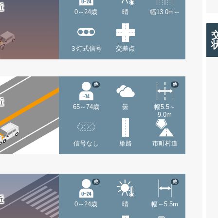
近
0～24歳
晴
幅13.0m～
３灯式信号
交差点
他
他
近
65～74歳
曇
幅5.5～
9.0m
信号なし
単路
市町村道
他
他
近
0～24歳
晴
幅～5.5m