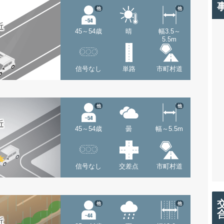
他
他
近
45～54歳
晴
幅3.5～
5.5m
信号なし
単路
市町村道
他
他
近
45～54歳
曇
幅～5.5m
信号なし
交差点
市町村道
他
他
近