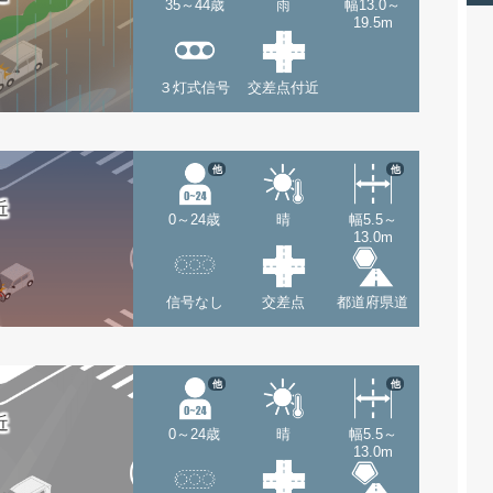
35～44歳
雨
幅13.0～
19.5m
３灯式信号
交差点付近
他
他
近
0～24歳
晴
幅5.5～
13.0m
信号なし
交差点
都道府県道
他
他
近
0～24歳
晴
幅5.5～
13.0m