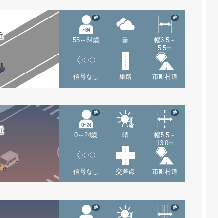
他
他
近
55～64歳
曇
幅3.5～
5.5m
信号なし
単路
市町村道
他
他
近
0～24歳
晴
幅5.5～
13.0m
信号なし
交差点
市町村道
他
他