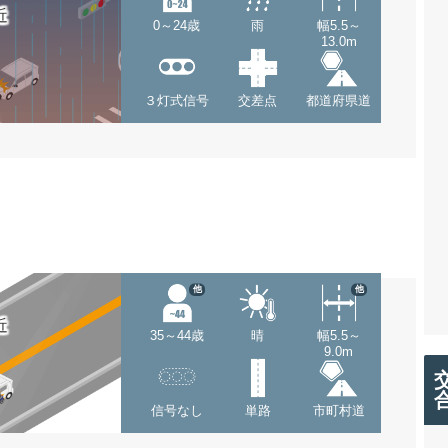
近
0～24歳
雨
幅5.5～
13.0m
３灯式信号
交差点
都道府県道
他
他
近
35～44歳
晴
幅5.5～
9.0m
信号なし
単路
市町村道