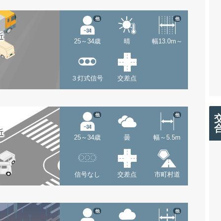
他
他
近
25～34歳
晴
幅13.0m～
３灯式信号
交差点
他
他
近
25～34歳
曇
幅～5.5m
信号なし
交差点
市町村道
他
他