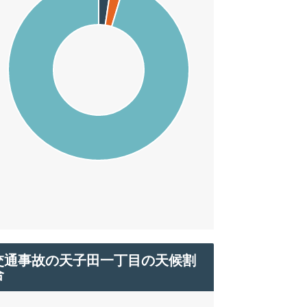
交通事故の天子田一丁目の天候割
合