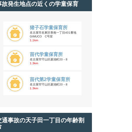
事故発生地点の近くの学童保育
猪子石学童保育所
名古屋市名東区香南一丁目401番地
GIMUCO C号室
1.1km
苗代学童保育所
名古屋市守山区菱池町20－8
1.3km
苗代第2学童保育所
名古屋市守山区菱池町20－8
1.3km
交通事故の天子田一丁目の年齢割
合