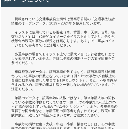
・掲載されている交通事故発生情報は警察庁公開の「交通事故統計
情報のオープンデータ」2019～2024年を使用しています。
・イラストに使用している各要素（車、背景、車、天候、信号、衝
突地点など）は、代表的なイメージをイラスト化しており、色や形
状等含め現実の事故の状況とは異なります。あくまで、事故のイメ
ージとして参考までにご活用ください。
・多重事故の場合でもイラスト上では最大２台（歩行者含む）まで
しか表現されていません。詳細は事故の個別ページの文字情報をご
参照ください。
・車両種別のデータは、該当車両の数ではなく、該当車両種別の関
わっている事故の件数となっています（例：1つの事故で2台以上の
普通自動車が衝突した場合でも1件とカウント）。また、不明車両が
含まれるため、現実の事故件数と一致しない場合がございます。ご
注意ください。
・年齢のデータは、該当年齢の人数ではなく、該当年齢人物の関わ
っている事故の件数となっています（例：1つの事故で2人以上の25
～34歳が関係している場合でも1件とカウント）。また、多重事故の
運転手や同乗者など、年齢不明の関係者も含まれるため、現実の事
故件数と一致しない場合がございます。ご注意ください。
・事故毎の損壊程度（大破・中破・小破・損害なし）は、その事故
内での最大の損壊程度が掲載されます。そのため、大破事故と表示