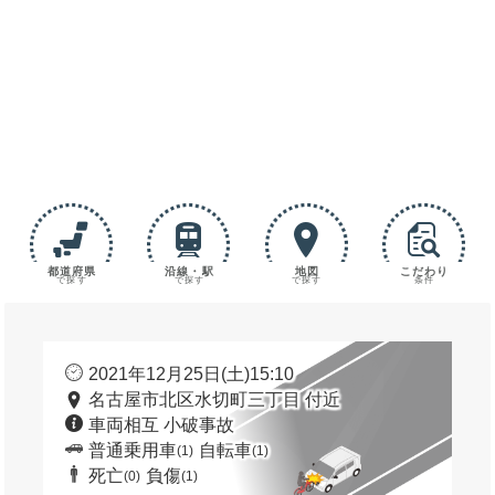
都道府県
沿線・駅
地図
こだわり
で探す
で探す
で探す
条件
2021年12月25日(土)15:10
名古屋市北区水切町三丁目 付近
車両相互 小破事故
普通乗用車
自転車
(1)
(1)
死亡
負傷
(0)
(1)