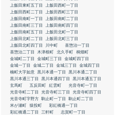
上飯田東町五丁目
上飯田西町一丁目
上飯田西町二丁目
上飯田西町三丁目
上飯田南町一丁目
上飯田南町二丁目
上飯田南町三丁目
上飯田南町四丁目
上飯田南町五丁目
上飯田北町一丁目
上飯田北町二丁目
上飯田北町三丁目
上飯田北町四丁目
川中町
喜惣治一丁目
喜惣治二丁目
木津根町
北久手町
桐畑町
金城町二丁目
金城町三丁目
金城町四丁目
金城一丁目
金城二丁目
金城三丁目
金城四丁目
楠町大字如意
黒川本通一丁目
黒川本通二丁目
黒川本通三丁目
黒川本通四丁目
黒川本通五丁目
玄馬町
五反田町
紅雲町
光音寺町一丁目
光音寺町二丁目
光音寺町三丁目
光音寺町四丁目
光音寺町字野方
駒止町一丁目
駒止町二丁目
米が瀬町
猿投町
彩紅橋通一丁目
彩紅橋通二丁目
三軒町
志賀町一丁目