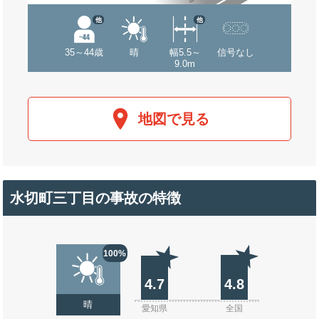
他
他
35～44歳
晴
幅5.5～
信号なし
9.0m
地図で見る
水切町三丁目の事故の特徴
100%
4.7
4.8
晴
愛知県
全国