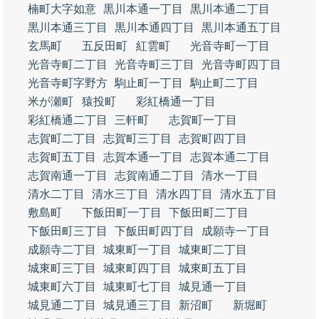
楠町大字如意
黒川本通一丁目
黒川本通二丁目
黒川本通三丁目
黒川本通四丁目
黒川本通五丁目
玄馬町
五反田町
紅雲町
光音寺町一丁目
光音寺町二丁目
光音寺町三丁目
光音寺町四丁目
光音寺町字野方
駒止町一丁目
駒止町二丁目
米が瀬町
猿投町
彩紅橋通一丁目
彩紅橋通二丁目
三軒町
志賀町一丁目
志賀町二丁目
志賀町三丁目
志賀町四丁目
志賀町五丁目
志賀本通一丁目
志賀本通二丁目
志賀南通一丁目
志賀南通二丁目
清水一丁目
清水二丁目
清水三丁目
清水四丁目
清水五丁目
敷島町
下飯田町一丁目
下飯田町二丁目
下飯田町三丁目
下飯田町四丁目
成願寺一丁目
成願寺二丁目
城東町一丁目
城東町二丁目
城東町三丁目
城東町四丁目
城東町五丁目
城東町六丁目
城東町七丁目
城見通一丁目
城見通二丁目
城見通三丁目
新沼町
新堀町