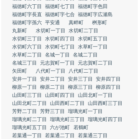
福徳町六丁目
福徳町七丁目
福徳町字色田
福徳町字長直
福徳町字七合
福徳町字広瀬島
福徳町字孫六
平安通
真畔町
桝形町
丸新町
水切町一丁目
水切町二丁目
水切町三丁目
水切町四丁目
水切町五丁目
水切町六丁目
水切町七丁目
水草町一丁目
水草町二丁目
名城一丁目
名城二丁目
名城三丁目
元志賀町一丁目
元志賀町二丁目
矢田町
八代町一丁目
八代町二丁目
安井一丁目
安井二丁目
安井三丁目
安井四丁目
柳原一丁目
柳原二丁目
柳原三丁目
柳原四丁目
山田町三丁目
山田町四丁目
山田北町一丁目
山田北町二丁目
山田西町二丁目
山田西町三丁目
芳野二丁目
芳野三丁目
瑠璃光町一丁目
瑠璃光町二丁目
瑠璃光町三丁目
瑠璃光町四丁目
瑠璃光町五丁目
六が池町
若鶴町
若葉通一丁目
若葉通二丁目
若葉通三丁目