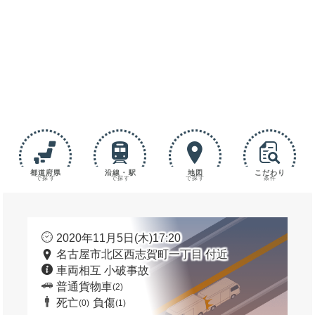
都道府県
沿線・駅
地図
こだわり
で探す
で探す
で探す
条件
2020年11月5日(木)17:20
名古屋市北区西志賀町一丁目 付近
車両相互 小破事故
普通貨物車
(2)
死亡
負傷
(0)
(1)