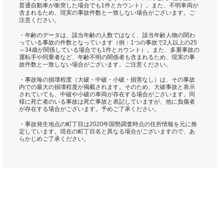
普通自動車が衝突した場合でも1件とカウント）。また、不明車両が
含まれるため、現実の事故件数と一致しない場合がございます。ご
注意ください。
・年齢のデータは、該当年齢の人数ではなく、該当年齢人物の関わ
っている事故の件数となっています（例：1つの事故で2人以上の25
～34歳が関係している場合でも1件とカウント）。また、多重事故の
運転手や同乗者など、年齢不明の関係者も含まれるため、現実の事
故件数と一致しない場合がございます。ご注意ください。
・事故毎の損壊程度（大破・中破・小破・損害なし）は、その事故
内での最大の損壊程度が掲載されます。そのため、大破事故と表示
されていても、中破や小破の車両が存在する場合がございます。同
様に死亡者のいる事故は死亡事故と表記していますが、他に負傷者
が存在する場合がございます。予めご了承ください。
・事故発生地点の町丁目は2020年国勢調査時点の住所情報を元に推
定しています。現在の町丁目名と異なる場合がございますので、あ
らかじめご了承ください。