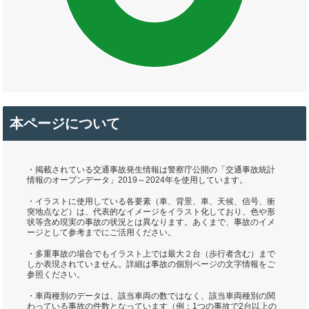
本ページについて
・掲載されている交通事故発生情報は警察庁公開の「交通事故統計
情報のオープンデータ」2019～2024年を使用しています。
・イラストに使用している各要素（車、背景、車、天候、信号、衝
突地点など）は、代表的なイメージをイラスト化しており、色や形
状等含め現実の事故の状況とは異なります。あくまで、事故のイメ
ージとして参考までにご活用ください。
・多重事故の場合でもイラスト上では最大２台（歩行者含む）まで
しか表現されていません。詳細は事故の個別ページの文字情報をご
参照ください。
・車両種別のデータは、該当車両の数ではなく、該当車両種別の関
わっている事故の件数となっています（例：1つの事故で2台以上の