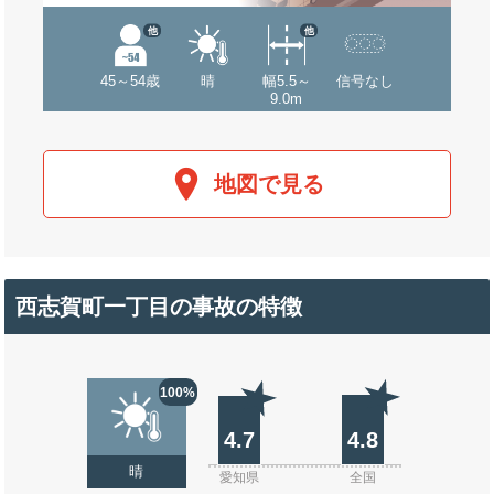
他
他
45～54歳
晴
幅5.5～
信号なし
9.0m
地図で見る
西志賀町一丁目の事故の特徴
100%
4.7
4.8
晴
愛知県
全国