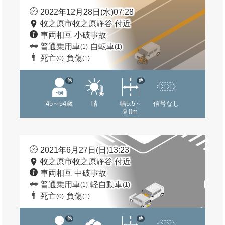
2022年12月28日(水)07:28
牧之原市牧之原静谷 付近
車両相互 小破事故
普通乗用車
自転車
(1)
(1)
死亡
負傷
(0)
(1)
他
他
45～54歳
晴
幅5.5～
信号なし
9.0m
2021年6月27日(日)13:23
牧之原市牧之原静谷 付近
車両相互 中破事故
普通乗用車
軽自動車
(1)
(1)
死亡
負傷
(0)
(1)
他
他