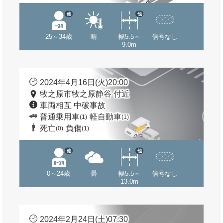
他
他
25～34歳
晴
幅5.5～
信号なし
9.0m
2024年4月16日(火)20:00
牧之原市牧之原静谷 付近
車両相互 中破事故
普通乗用車
軽自動車
(1)
(1)
死亡
負傷
(0)
(1)
他
他
0～24歳
曇
幅5.5～
信号なし
13.0m
2024年2月24日(土)07:30