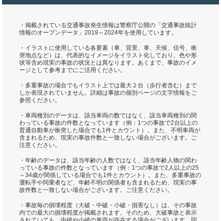
・掲載されている交通事故発生情報は警察庁公開の「交通事故統計
情報のオープンデータ」2019～2024年を使用しています。
・イラストに使用している各要素（車、背景、車、天候、信号、衝
突地点など）は、代表的なイメージをイラスト化しており、色や形
状等含め現実の事故の状況とは異なります。あくまで、事故のイメ
ージとして参考までにご活用ください。
・多重事故の場合でもイラスト上では最大２台（歩行者含む）まで
しか表現されていません。詳細は事故の個別ページの文字情報をご
参照ください。
・車両種別のデータは、該当車両の数ではなく、該当車両種別の関
わっている事故の件数となっています（例：1つの事故で2台以上の
普通自動車が衝突した場合でも1件とカウント）。また、不明車両が
含まれるため、現実の事故件数と一致しない場合がございます。ご
注意ください。
・年齢のデータは、該当年齢の人数ではなく、該当年齢人物の関わ
っている事故の件数となっています（例：1つの事故で2人以上の25
～34歳が関係している場合でも1件とカウント）。また、多重事故の
運転手や同乗者など、年齢不明の関係者も含まれるため、現実の事
故件数と一致しない場合がございます。ご注意ください。
・事故毎の損壊程度（大破・中破・小破・損害なし）は、その事故
内での最大の損壊程度が掲載されます。そのため、大破事故と表示
されていても、中破や小破の車両が存在する場合がございます。同