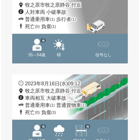
牧之原市牧之原静谷 付近
人対車両 小破事故
普通乗用車
歩行者
(1)
(1)
死亡
負傷
(0)
(1)
他
55～64歳
晴
信号なし
2023年8月16日(水)09:12
牧之原市牧之原静谷 付近
車両相互 大破事故
普通乗用車
普通貨物車
(1)
(1)
死亡
負傷
(0)
(3)
他
他