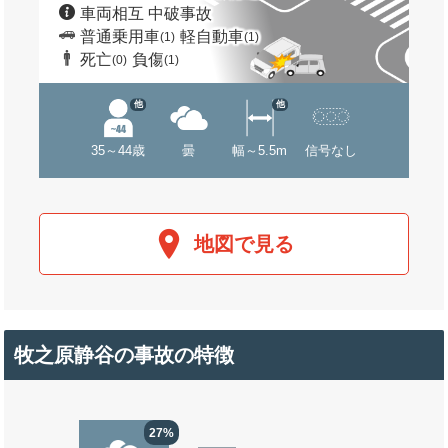
車両相互 中破事故
普通乗用車
軽自動車
(1)
(1)
死亡
負傷
(0)
(1)
他
他
35～44歳
曇
幅～5.5m
信号なし
地図で見る
牧之原静谷の事故の特徴
27%