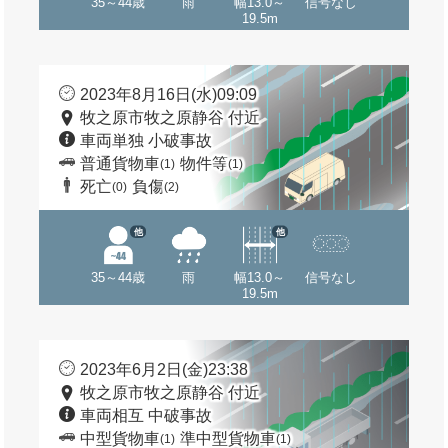
35～44歳
雨
幅13.0～
信号なし
19.5m
2023年8月16日(水)09:09
牧之原市牧之原静谷 付近
車両単独 小破事故
普通貨物車
物件等
(1)
(1)
死亡
負傷
(0)
(2)
他
他
35～44歳
雨
幅13.0～
信号なし
19.5m
2023年6月2日(金)23:38
牧之原市牧之原静谷 付近
車両相互 中破事故
中型貨物車
準中型貨物車
(1)
(1)