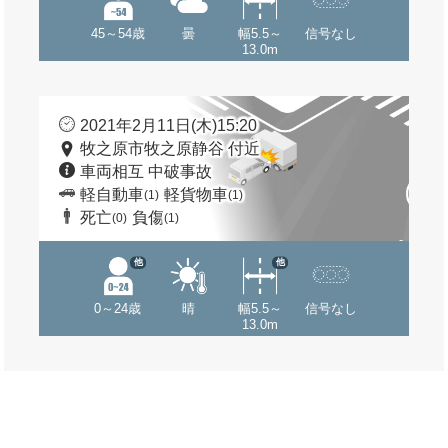
45～54歳
曇
幅5.5～
信号なし
13.0m
2021年2月11日(木)15:20
牧之原市牧之原静谷 付近
車両相互 中破事故
軽自動車
軽貨物車
(1)
(1)
死亡
負傷
(0)
(1)
他
他
0～24歳
晴
幅5.5～
信号なし
13.0m