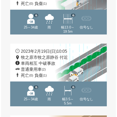
死亡
負傷
(0)
(1)
他
他
25～34歳
雨
幅13.0～
信号なし
19.5m
2023年2月19日(日)10:05
牧之原市牧之原静谷 付近
車両相互 中破事故
普通乗用車
(2)
死亡
負傷
(0)
(1)
他
他
25～34歳
雨
幅3.5～
信号なし
5.5m