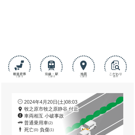
都道府県
沿線・駅
地図
こだわり
で探す
で探す
で探す
条件
2024年4月20日(土)08:03
牧之原市牧之原静谷 付近
車両相互 小破事故
普通乗用車
(2)
死亡
負傷
(0)
(1)