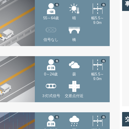
他
他
55～64歳
晴
幅5.5～
9.0m
信号なし
橋
他
他
0～24歳
曇
幅5.5～
9.0m
３灯式信号
交差点付近
他
他