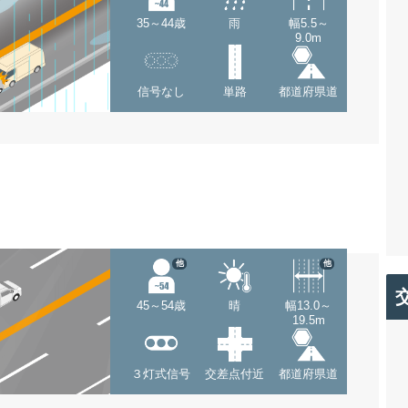
35～44歳
雨
幅5.5～
9.0m
信号なし
単路
都道府県道
他
他
45～54歳
晴
幅13.0～
19.5m
３灯式信号
交差点付近
都道府県道