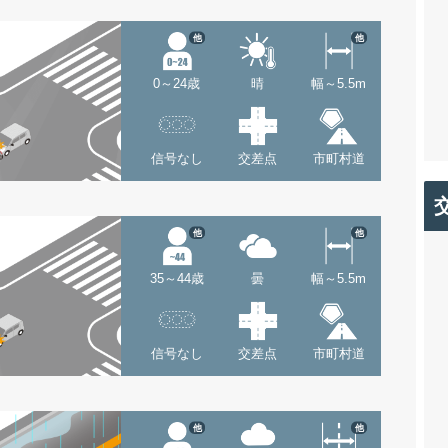
他
他
0～24歳
晴
幅～5.5m
信号なし
交差点
市町村道
他
他
35～44歳
曇
幅～5.5m
信号なし
交差点
市町村道
他
他