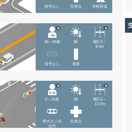
信号なし
交差点
市町村道
他
他
35～44歳
晴
幅5.5～
9.0m
信号なし
単路
他
他
0～24歳
晴
幅5.5～
13.0m
押ボタン式
交差点
信号