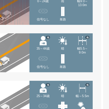
0～24歳
雨
幅9.0～
13.0m
信号なし
単路
他
他
35～44歳
晴
幅5.5～
9.0m
信号なし
単路
他
他
25～34歳
晴
幅～5.5m