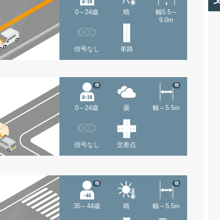
0～24歳
晴
幅5.5～
9.0m
信号なし
単路
他
他
0～24歳
曇
幅～5.5m
信号なし
交差点
他
他
35～44歳
晴
幅～5.5m