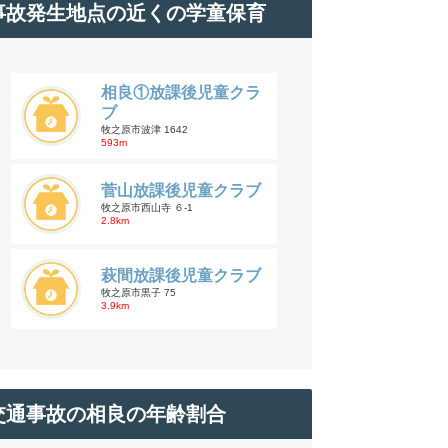
事故発生地点の近くの学童保育
相良①放課後児童クラ
ブ
牧之原市波津 1642
593m
菅山放課後児童クラブ
牧之原市西山寺 ６-1
2.8km
萩間放課後児童クラブ
牧之原市黒子 75
3.9km
交通事故の相良の年齢割合