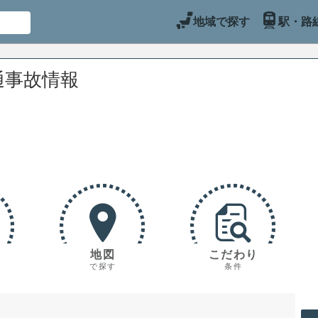
地域で探す
駅・路
通事故情報
地図
こだわり
で探す
条件