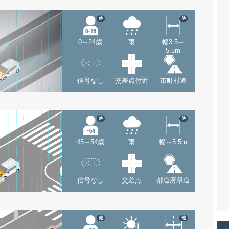
他
他
0～24歳
雨
幅3.5～
5.5m
信号なし
交差点付近
市町村道
他
他
45～54歳
雨
幅～5.5m
信号なし
交差点
都道府県道
他
他