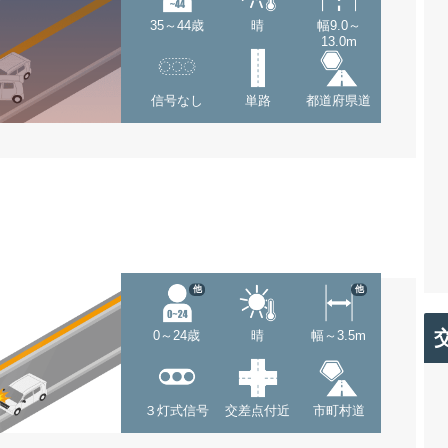
35～44歳
晴
幅9.0～
13.0m
信号なし
単路
都道府県道
他
他
0～24歳
晴
幅～3.5m
３灯式信号
交差点付近
市町村道