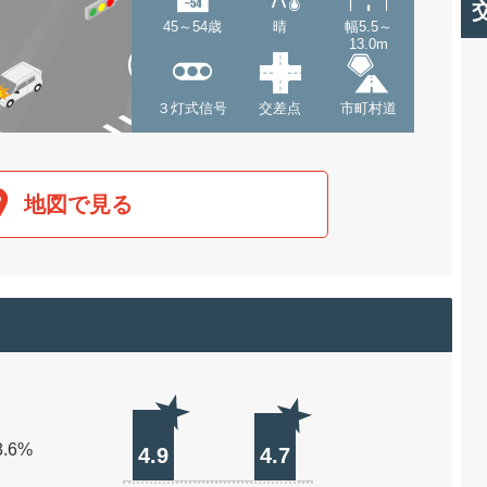
45～54歳
晴
幅5.5～
13.0m
３灯式信号
交差点
市町村道
地図で見る
8.6%
4.9
4.7