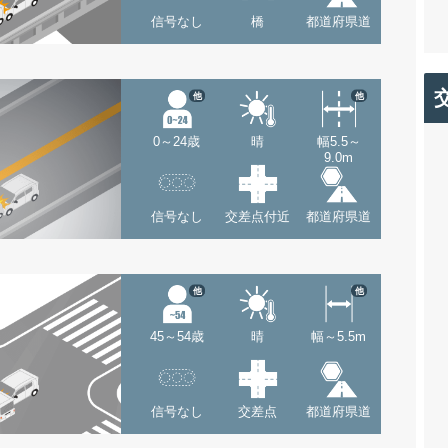
信号なし
橋
都道府県道
他
他
0～24歳
晴
幅5.5～
9.0m
信号なし
交差点付近
都道府県道
他
他
45～54歳
晴
幅～5.5m
信号なし
交差点
都道府県道