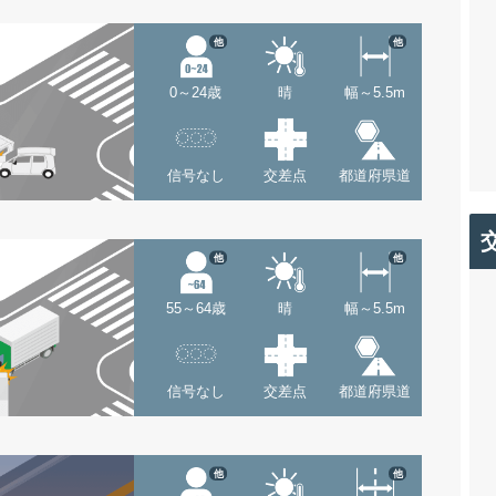
他
他
0～24歳
晴
幅～5.5m
信号なし
交差点
都道府県道
他
他
55～64歳
晴
幅～5.5m
信号なし
交差点
都道府県道
他
他