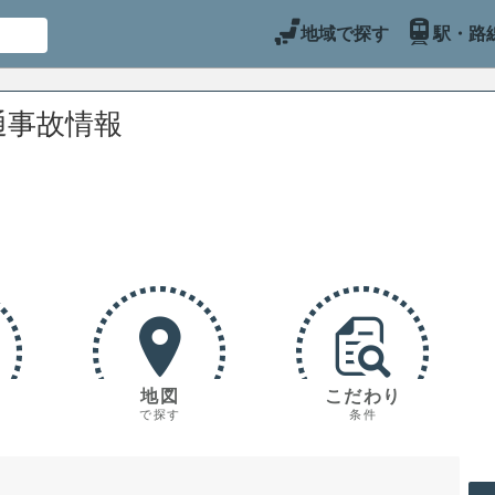
地域で探す
駅・路
通事故情報
地図
こだわり
で探す
条件