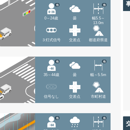
他
他
0～24歳
曇
幅5.5～
13.0m
３灯式信号
交差点
都道府県道
他
他
35～44歳
曇
幅～5.5m
信号なし
交差点
市町村道
他
他