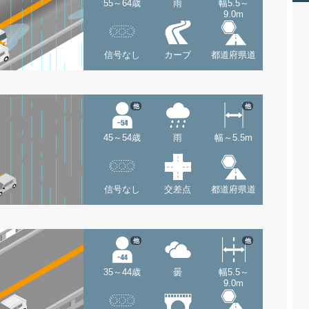
55～64歳
雨
幅5.5～
9.0m
信号なし
カーブ
都道府県道
他
他
45～54歳
雨
幅～5.5m
信号なし
交差点
都道府県道
他
他
35～44歳
曇
幅5.5～
9.0m