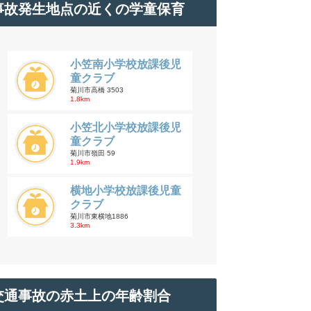
事故発生地点の近くの学童保育
小笠南小学校放課後児
童クラブ
菊川市高橋 3503
1.8km
小笠北小学校放課後児
童クラブ
菊川市嶺田 59
1.9km
横地小学校放課後児童
クラブ
菊川市東横地1886
3.3km
交通事故の赤土上の年齢割合