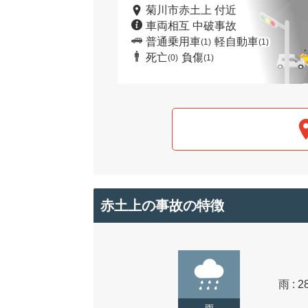
菊川市赤土上 付近
車両相互 中破事故
普通乗用車
軽自動車
(1)
(1)
死亡
負傷
(0)
(1)
赤土上の事故の特徴
雨 : 2