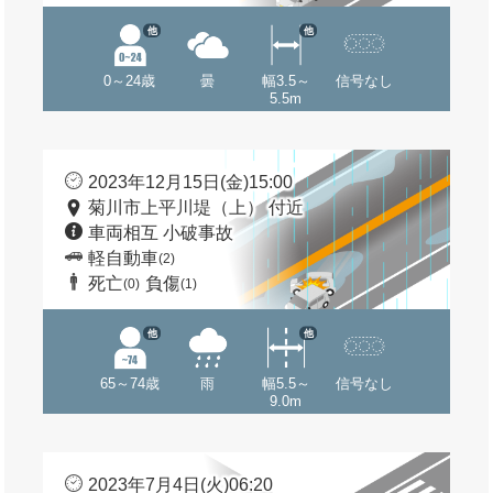
他
他
0～24歳
曇
幅3.5～
信号なし
5.5m
2023年12月15日(金)15:00
菊川市上平川堤（上） 付近
車両相互 小破事故
軽自動車
(2)
死亡
負傷
(0)
(1)
他
他
65～74歳
雨
幅5.5～
信号なし
9.0m
2023年7月4日(火)06:20