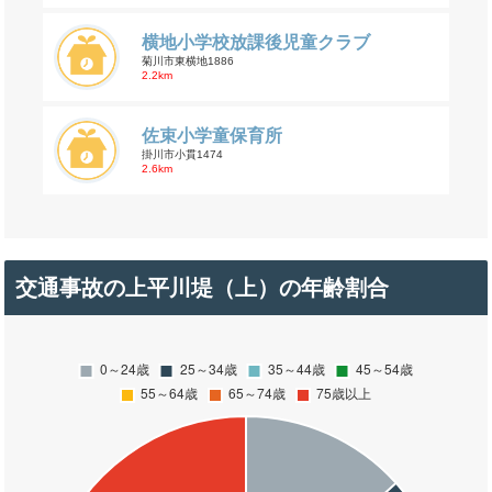
横地小学校放課後児童クラブ
菊川市東横地1886
2.2km
佐束小学童保育所
掛川市小貫1474
2.6km
交通事故の上平川堤（上）の年齢割合