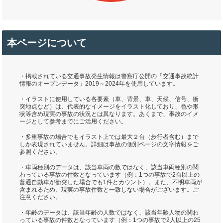
本ページについて
・掲載されている交通事故発生情報は警察庁公開の「交通事故統計
情報のオープンデータ」2019～2024年を使用しています。
・イラストに使用している各要素（車、背景、車、天候、信号、衝
突地点など）は、代表的なイメージをイラスト化しており、色や形
状等含め現実の事故の状況とは異なります。あくまで、事故のイメ
ージとして参考までにご活用ください。
・多重事故の場合でもイラスト上では最大２台（歩行者含む）まで
しか表現されていません。詳細は事故の個別ページの文字情報をご
参照ください。
・車両種別のデータは、該当車両の数ではなく、該当車両種別の関
わっている事故の件数となっています（例：1つの事故で2台以上の
普通自動車が衝突した場合でも1件とカウント）。また、不明車両が
含まれるため、現実の事故件数と一致しない場合がございます。ご
注意ください。
・年齢のデータは、該当年齢の人数ではなく、該当年齢人物の関わ
っている事故の件数となっています（例：1つの事故で2人以上の25