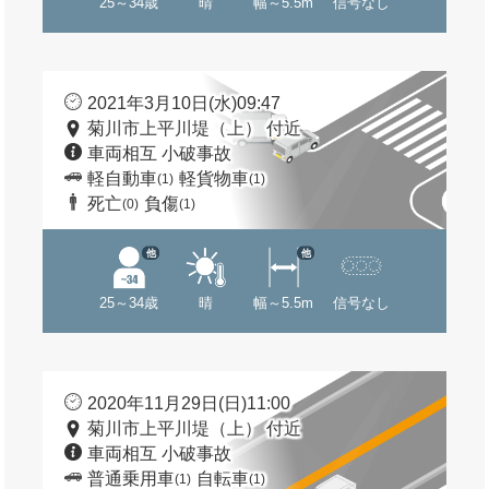
25～34歳
晴
幅～5.5m
信号なし
2021年3月10日(水)09:47
菊川市上平川堤（上） 付近
車両相互 小破事故
軽自動車
軽貨物車
(1)
(1)
死亡
負傷
(0)
(1)
他
他
25～34歳
晴
幅～5.5m
信号なし
2020年11月29日(日)11:00
菊川市上平川堤（上） 付近
車両相互 小破事故
普通乗用車
自転車
(1)
(1)