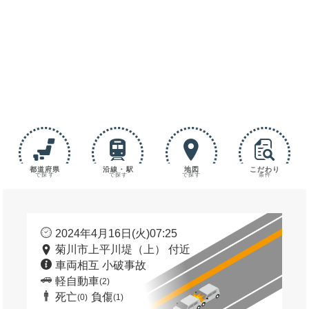
都道府県
沿線・駅
地図
こだわり
で探す
で探す
で探す
条件
2024年4月16日(火)07:25
菊川市上平川堤（上） 付近
車両相互 小破事故
軽自動車
(2)
死亡
負傷
(0)
(1)