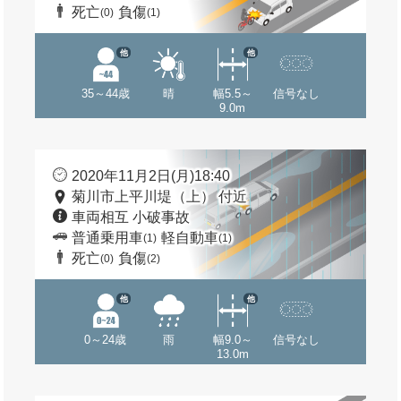
死亡
負傷
(0)
(1)
他
他
35～44歳
晴
幅5.5～
信号なし
9.0m
2020年11月2日(月)18:40
菊川市上平川堤（上） 付近
車両相互 小破事故
普通乗用車
軽自動車
(1)
(1)
死亡
負傷
(0)
(2)
他
他
0～24歳
雨
幅9.0～
信号なし
13.0m