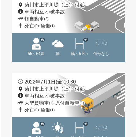
菊川市上平川堤（上） 付近
車両相互 小破事故
軽自動車
(2)
死亡
負傷
(0)
(1)
他
他
55～64歳
曇
幅～5.5m
信号なし
2022年7月1日(金)10:30
菊川市上平川堤（上） 付近
車両相互 小破事故
大型貨物車
原付自転車
(1)
(1)
死亡
負傷
(0)
(1)
他
他