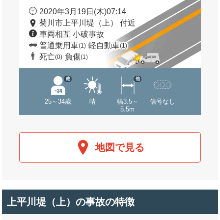
2020年3月19日(木)07:14
菊川市上平川堤（上） 付近
車両相互 小破事故
普通乗用車
軽自動車
(1)
(1)
死亡
負傷
(0)
(1)
他
他
25～34歳
晴
幅3.5～
信号なし
5.5m
地図で見る
上平川堤（上）の事故の特徴