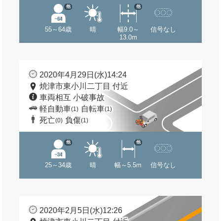
他
他
55～64歳
晴
幅9.0～
信号なし
13.0m
2020年4月29日(水)14:24
焼津市東小川二丁目 付近
車両相互 小破事故
軽自動車
自転車
(1)
(1)
死亡
負傷
(0)
(1)
他
他
25～34歳
晴
幅～5.5m
信号なし
2020年2月5日(水)12:26