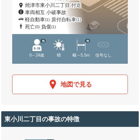
焼津市東小川二丁目 付近
車両相互 小破事故
軽自動車
原付自転車
(1)
(1)
死亡
負傷
(0)
(1)
他
他
0～24歳
晴
幅～5.5m
信号なし
地図で見る
東小川二丁目の事故の特徴