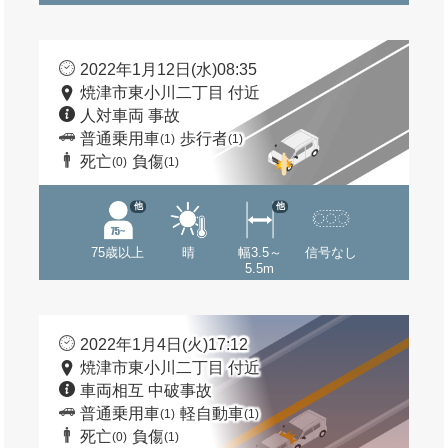
2022年1月12日(水)08:35
焼津市東小川二丁目 付近
人対車両 事故
普通乗用車
歩行者
(1)
(1)
死亡
負傷
(0)
(1)
他
他
75歳以上
晴
幅3.5～
信号なし
5.5m
2022年1月4日(火)17:12
焼津市東小川二丁目 付近
車両相互 中破事故
普通乗用車
軽自動車
(1)
(1)
死亡
負傷
(0)
(1)