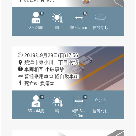
(0)
(1)
他
他
0～24歳
晴
幅～5.5m
信号なし
2019年9月29日(日)17:56
焼津市東小川二丁目 付近
車両相互 小破事故
普通乗用車
軽自動車
(1)
(1)
死亡
負傷
(0)
(2)
他
他
35～44歳
晴
幅5.5～
信号なし
9.0m