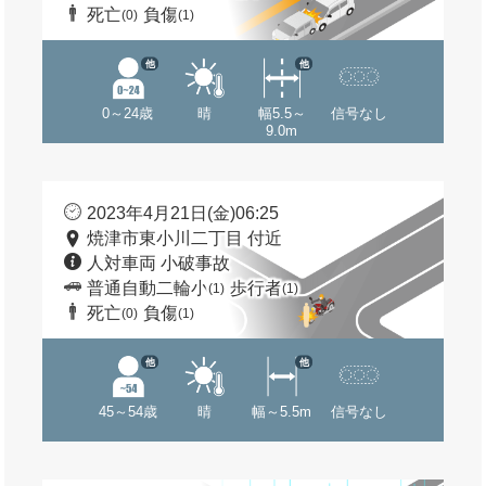
死亡
負傷
(0)
(1)
他
他
0～24歳
晴
幅5.5～
信号なし
9.0m
2023年4月21日(金)06:25
焼津市東小川二丁目 付近
人対車両 小破事故
普通自動二輪小
歩行者
(1)
(1)
死亡
負傷
(0)
(1)
他
他
45～54歳
晴
幅～5.5m
信号なし