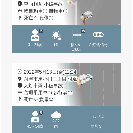
車両相互 小破事故
軽自動車
自転車
(1)
(1)
死亡
負傷
(0)
(1)
他
他
0～24歳
晴
幅5.5～
３灯式信号
13.0m
2022年5月13日(金)12:24
焼津市東小川二丁目 付近
人対車両 小破事故
普通乗用車
歩行者
(1)
(1)
死亡
負傷
(0)
(1)
他
45～54歳
雨
信号なし