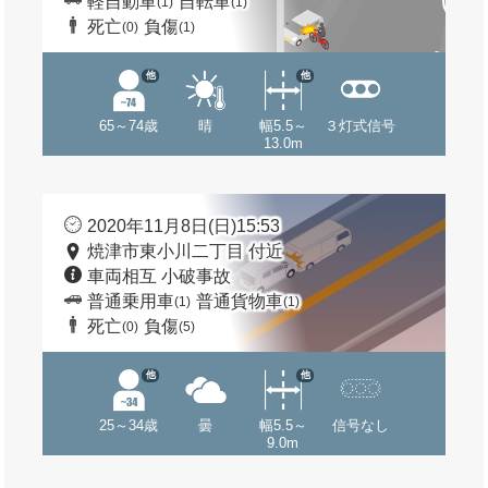
軽自動車
自転車
(1)
(1)
死亡
負傷
(0)
(1)
他
他
65～74歳
晴
幅5.5～
３灯式信号
13.0m
2020年11月8日(日)15:53
焼津市東小川二丁目 付近
車両相互 小破事故
普通乗用車
普通貨物車
(1)
(1)
死亡
負傷
(0)
(5)
他
他
25～34歳
曇
幅5.5～
信号なし
9.0m