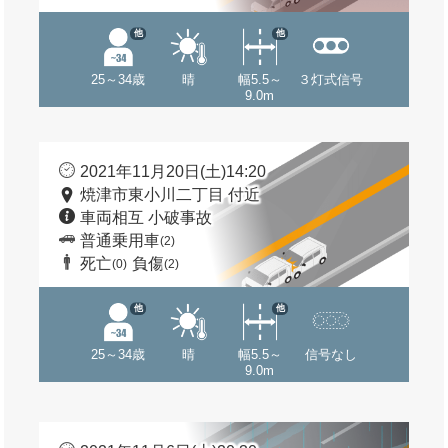
他
他
25～34歳
晴
幅5.5～
３灯式信号
9.0m
2021年11月20日(土)14:20
焼津市東小川二丁目 付近
車両相互 小破事故
普通乗用車
(2)
死亡
負傷
(0)
(2)
他
他
25～34歳
晴
幅5.5～
信号なし
9.0m