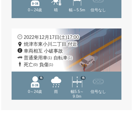
0～24歳
晴
幅～5.5m
信号なし
2022年12月17日(土)17:00
焼津市東小川二丁目 付近
車両相互 小破事故
普通乗用車
自転車
(1)
(1)
死亡
負傷
(0)
(1)
他
他
0～24歳
雨
幅5.5～
信号なし
9.0m