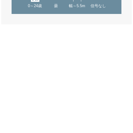
0～24歳
曇
幅～5.5m
信号なし