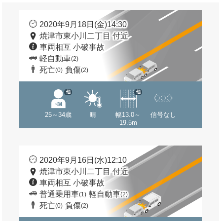
2020年9月18日(金)14:30
焼津市東小川二丁目 付近
車両相互 小破事故
軽自動車
(2)
死亡
負傷
(0)
(2)
他
他
25～34歳
晴
幅13.0～
信号なし
19.5m
2020年9月16日(水)12:10
焼津市東小川二丁目 付近
車両相互 小破事故
普通乗用車
軽自動車
(1)
(2)
死亡
負傷
(0)
(2)