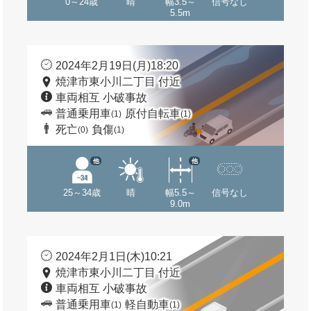
0～24歳
晴
幅3.5～
信号なし
5.5m
2024年2月19日(月)18:20
焼津市東小川二丁目 付近
車両相互 小破事故
普通乗用車
原付自転車
(1)
(1)
死亡
負傷
(0)
(1)
他
他
25～34歳
晴
幅5.5～
信号なし
9.0m
2024年2月1日(木)10:21
焼津市東小川二丁目 付近
車両相互 小破事故
普通乗用車
軽自動車
(1)
(1)