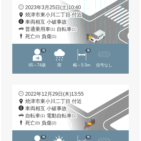
2023年3月25日(土)10:40
焼津市東小川二丁目 付近
車両相互 小破事故
普通乗用車
自転車
(1)
(1)
死亡
負傷
(0)
(1)
他
他
65～74歳
雨
幅～5.5m
信号なし
2022年12月29日(木)13:55
焼津市東小川二丁目 付近
車両相互 小破事故
自転車
電動自転車
(1)
(1)
死亡
負傷
(0)
(2)
他
他