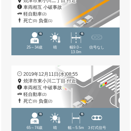
焼津市東小川二丁目 付近
車両相互 小破事故
軽自動車
(2)
死亡
負傷
(0)
(1)
他
他
25～34歳
晴
幅9.0～
信号なし
13.0m
2019年12月11日(水)08:55
焼津市東小川二丁目 付近
車両相互 中破事故
軽自動車
(2)
死亡
負傷
(0)
(2)
他
他
65～74歳
晴
幅～5.5m
３灯式信号