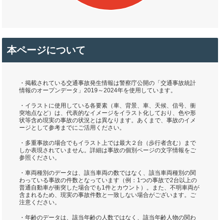
本ページについて
・掲載されている交通事故発生情報は警察庁公開の「交通事故統計
情報のオープンデータ」2019～2024年を使用しています。
・イラストに使用している各要素（車、背景、車、天候、信号、衝
突地点など）は、代表的なイメージをイラスト化しており、色や形
状等含め現実の事故の状況とは異なります。あくまで、事故のイメ
ージとして参考までにご活用ください。
・多重事故の場合でもイラスト上では最大２台（歩行者含む）まで
しか表現されていません。詳細は事故の個別ページの文字情報をご
参照ください。
・車両種別のデータは、該当車両の数ではなく、該当車両種別の関
わっている事故の件数となっています（例：1つの事故で2台以上の
普通自動車が衝突した場合でも1件とカウント）。また、不明車両が
含まれるため、現実の事故件数と一致しない場合がございます。ご
注意ください。
・年齢のデータは、該当年齢の人数ではなく、該当年齢人物の関わ