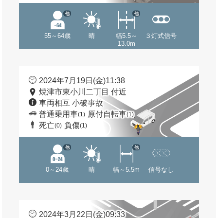
他
他
55～64歳
晴
幅5.5～
３灯式信号
13.0m
2024年7月19日(金)11:38
焼津市東小川二丁目 付近
車両相互 小破事故
普通乗用車
原付自転車
(1)
(1)
死亡
負傷
(0)
(1)
他
他
0～24歳
晴
幅～5.5m
信号なし
2024年3月22日(金)09:33