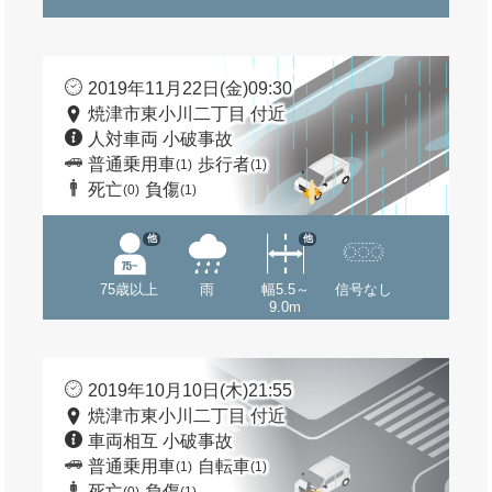
2019年11月22日(金)09:30
焼津市東小川二丁目 付近
人対車両 小破事故
普通乗用車
歩行者
(1)
(1)
死亡
負傷
(0)
(1)
他
他
75歳以上
雨
幅5.5～
信号なし
9.0m
2019年10月10日(木)21:55
焼津市東小川二丁目 付近
車両相互 小破事故
普通乗用車
自転車
(1)
(1)
死亡
負傷