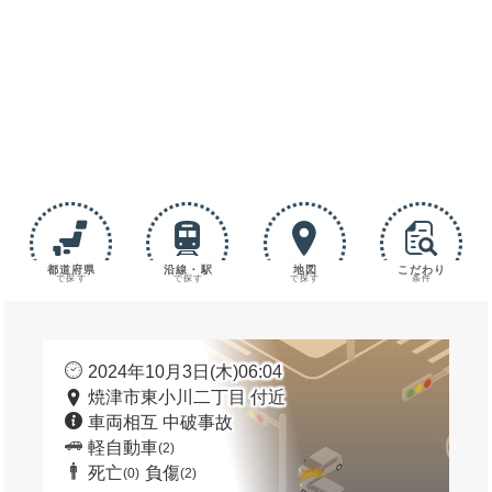
都道府県
沿線・駅
地図
こだわり
で探す
で探す
で探す
条件
2024年10月3日(木)06:04
焼津市東小川二丁目 付近
車両相互 中破事故
軽自動車
(2)
死亡
負傷
(0)
(2)