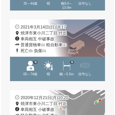
35～44歳
晴
幅9.0～
信号なし
13.0m
2021年3月14日(日)18:17
焼津市東小川二丁目 付近
車両相互 中破事故
普通貨物車
軽自動車
(1)
(1)
死亡
負傷
(0)
(1)
他
他
65～74歳
晴
幅～5.5m
信号なし
2020年12月21日(月)10:20
焼津市東小川二丁目 付近
車両相互 小破事故