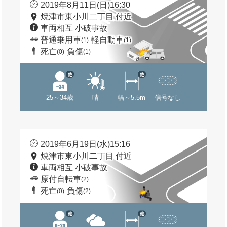
2019年8月11日(日)16:30
焼津市東小川二丁目 付近
車両相互 小破事故
普通乗用車
軽自動車
(1)
(1)
死亡
負傷
(0)
(1)
他
他
25～34歳
晴
幅～5.5m
信号なし
2019年6月19日(水)15:16
焼津市東小川二丁目 付近
車両相互 小破事故
原付自転車
(2)
死亡
負傷
(0)
(2)
他
他