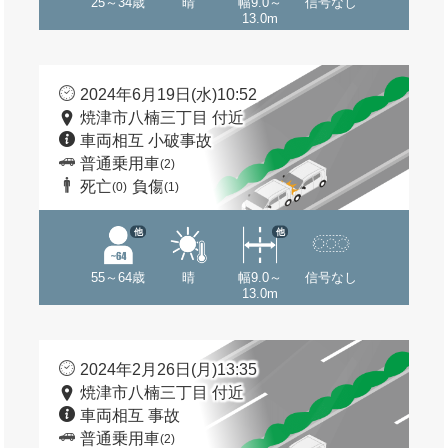
25～34歳
晴
幅9.0～
信号なし
13.0m
2024年6月19日(水)10:52
焼津市八楠三丁目 付近
車両相互 小破事故
普通乗用車
(2)
死亡
負傷
(0)
(1)
他
他
55～64歳
晴
幅9.0～
信号なし
13.0m
2024年2月26日(月)13:35
焼津市八楠三丁目 付近
車両相互 事故
普通乗用車
(2)