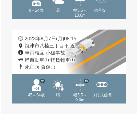
0～24歳
曇
幅5.5～
信号なし
13.0m
2023年8月7日(月)08:15
焼津市八楠三丁目 付近
車両相互 小破事故
軽自動車
軽貨物車
(1)
(1)
死亡
負傷
(0)
(1)
他
他
45～54歳
晴
幅5.5～
３灯式信号
9.0m