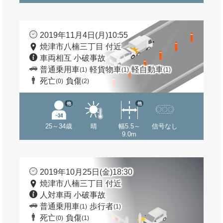
2019年11月4日(月)10:55
焼津市八楠三丁目 付近
車両相互 小破事故
普通乗用車
軽貨物車
軽自動車
(1)
(1)
(1)
死亡
負傷
(0)
(2)
他
他
25～34歳
晴
幅5.5～
信号なし
9.0m
2019年10月25日(金)18:30
焼津市八楠三丁目 付近
人対車両 小破事故
普通乗用車
歩行者
(1)
(1)
死亡
負傷
(0)
(1)