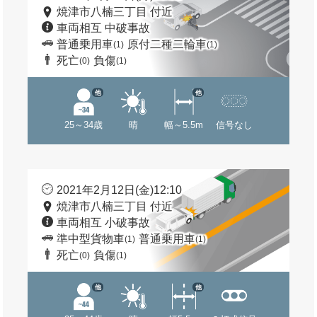
焼津市八楠三丁目 付近
車両相互 中破事故
普通乗用車
原付二種二輪車
(1)
(1)
死亡
負傷
(0)
(1)
他
他
25～34歳
晴
幅～5.5m
信号なし
2021年2月12日(金)12:10
焼津市八楠三丁目 付近
車両相互 小破事故
準中型貨物車
普通乗用車
(1)
(1)
死亡
負傷
(0)
(1)
他
他