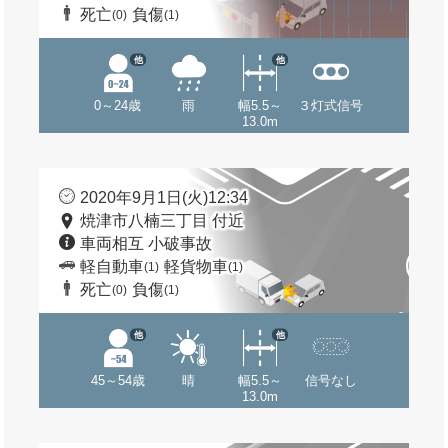
死亡
負傷
(0)
(1)
他
他
0～24歳
雨
幅5.5～
３灯式信号
13.0m
2020年9月1日(火)12:34
焼津市八楠三丁目 付近
車両相互 小破事故
軽自動車
軽貨物車
(1)
(1)
死亡
負傷
(0)
(1)
他
他
45～54歳
晴
幅5.5～
信号なし
13.0m