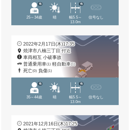
他
他
25～34歳
晴
幅5.5～
信号なし
13.0m
2022年2月17日(木)17:35
焼津市八楠三丁目 付近
車両相互 小破事故
普通乗用車
軽自動車
(1)
(1)
死亡
負傷
(0)
(1)
他
他
35～44歳
晴
幅5.5～
信号なし
13.0m
2021年12月16日(木)17:25