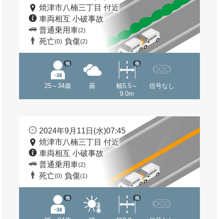
焼津市八楠三丁目 付近
車両相互 小破事故
普通乗用車
(2)
死亡
負傷
(0)
(2)
他
他
25～34歳
曇
幅5.5～
信号なし
9.0m
2024年9月11日(水)07:45
焼津市八楠三丁目 付近
車両相互 小破事故
普通乗用車
(2)
死亡
負傷
(0)
(1)
他
他