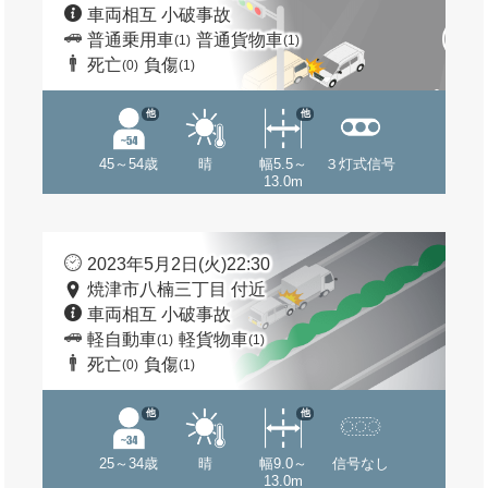
車両相互 小破事故
普通乗用車
普通貨物車
(1)
(1)
死亡
負傷
(0)
(1)
他
他
45～54歳
晴
幅5.5～
３灯式信号
13.0m
2023年5月2日(火)22:30
焼津市八楠三丁目 付近
車両相互 小破事故
軽自動車
軽貨物車
(1)
(1)
死亡
負傷
(0)
(1)
他
他
25～34歳
晴
幅9.0～
信号なし
13.0m