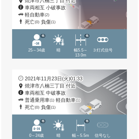
焼津市八楠三丁目 付近
車両相互 小破事故
軽自動車
(2)
死亡
負傷
(0)
(1)
他
他
25～34歳
晴
幅5.5～
３灯式信号
13.0m
2021年11月23日(火)01:33
焼津市八楠三丁目 付近
車両相互 中破事故
普通乗用車
軽自動車
(1)
(1)
死亡
負傷
(0)
(1)
他
他
0～24歳
晴
幅～5.5m
信号なし