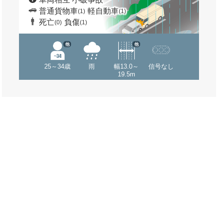
普通貨物車
軽自動車
(1)
(1)
死亡
負傷
(0)
(1)
他
他
25～34歳
雨
幅13.0～
信号なし
19.5m