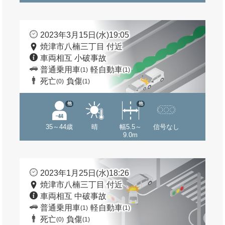
2023年3月15日(水)19:05
焼津市八楠三丁目 付近
車両相互 小破事故
普通乗用車
軽自動車
(1)
(1)
死亡
負傷
(0)
(1)
他
他
35～44歳
晴
幅5.5～
信号なし
9.0m
2023年1月25日(水)18:26
焼津市八楠三丁目 付近
車両相互 中破事故
普通乗用車
軽自動車
(1)
(1)
死亡
負傷
(0)
(1)