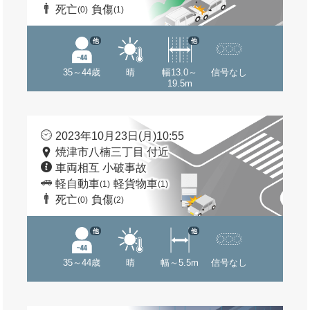
死亡
負傷
(0)
(1)
他
他
35～44歳
晴
幅13.0～
信号なし
19.5m
2023年10月23日(月)10:55
焼津市八楠三丁目 付近
車両相互 小破事故
軽自動車
軽貨物車
(1)
(1)
死亡
負傷
(0)
(2)
他
他
35～44歳
晴
幅～5.5m
信号なし