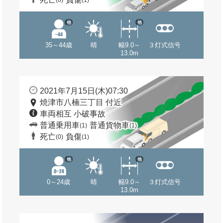
(0)
(1)
他
他
35～44歳
晴
幅9.0～
３灯式信号
13.0m
2021年7月15日(木)07:30
焼津市八楠三丁目 付近
車両相互 小破事故
普通乗用車
普通貨物車
(1)
(1)
死亡
負傷
(0)
(1)
他
他
0～24歳
晴
幅9.0～
３灯式信号
13.0m