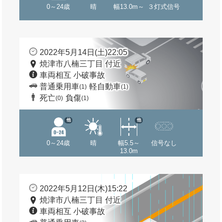
0～24歳
晴
幅13.0m～
３灯式信号
2022年5月14日(土)22:05
焼津市八楠三丁目 付近
車両相互 小破事故
普通乗用車
軽自動車
(1)
(1)
死亡
負傷
(0)
(1)
他
他
0～24歳
晴
幅5.5～
信号なし
13.0m
2022年5月12日(木)15:22
焼津市八楠三丁目 付近
車両相互 小破事故