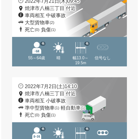
2022年7月21日(木)09:45
焼津市八楠三丁目 付近
車両相互 中破事故
大型貨物車
(2)
死亡
負傷
(0)
(1)
他
他
55～64歳
晴
幅13.0～
信号なし
19.5m
2022年7月2日(土)14:10
焼津市八楠三丁目 付近
車両相互 小破事故
準中型貨物車
軽自動車
(1)
(1)
死亡
負傷
(0)
(1)
他
他