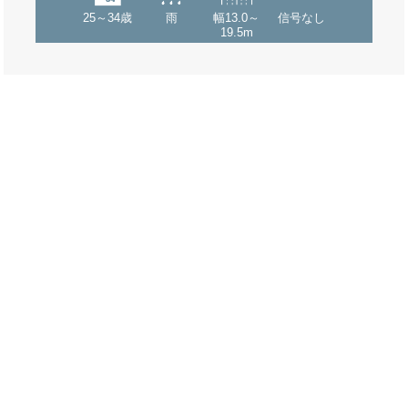
25～34歳
雨
幅13.0～
信号なし
19.5m