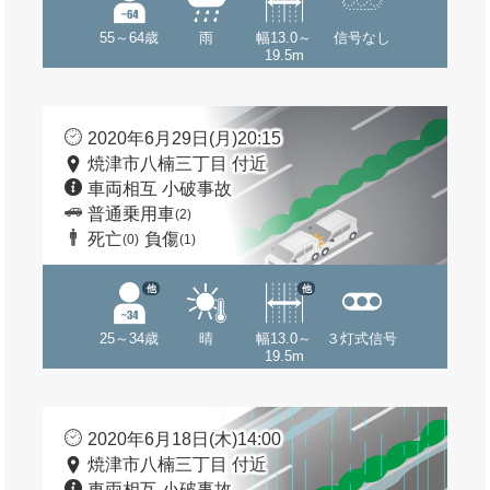
55～64歳
雨
幅13.0～
信号なし
19.5m
2020年6月29日(月)20:15
焼津市八楠三丁目 付近
車両相互 小破事故
普通乗用車
(2)
死亡
負傷
(0)
(1)
他
他
25～34歳
晴
幅13.0～
３灯式信号
19.5m
2020年6月18日(木)14:00
焼津市八楠三丁目 付近
車両相互 小破事故