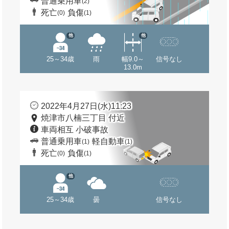
普通乗用車
(2)
死亡
負傷
(0)
(1)
他
他
25～34歳
雨
幅9.0～
信号なし
13.0m
2022年4月27日(水)11:23
焼津市八楠三丁目 付近
車両相互 小破事故
普通乗用車
軽自動車
(1)
(1)
死亡
負傷
(0)
(1)
他
25～34歳
曇
信号なし