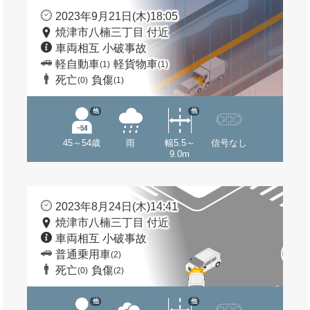
2023年9月21日(木)18:05
焼津市八楠三丁目 付近
車両相互 小破事故
軽自動車
軽貨物車
(1)
(1)
死亡
負傷
(0)
(1)
他
他
45～54歳
雨
幅5.5～
信号なし
9.0m
2023年8月24日(木)14:41
焼津市八楠三丁目 付近
車両相互 小破事故
普通乗用車
(2)
死亡
負傷
(0)
(2)
他
他