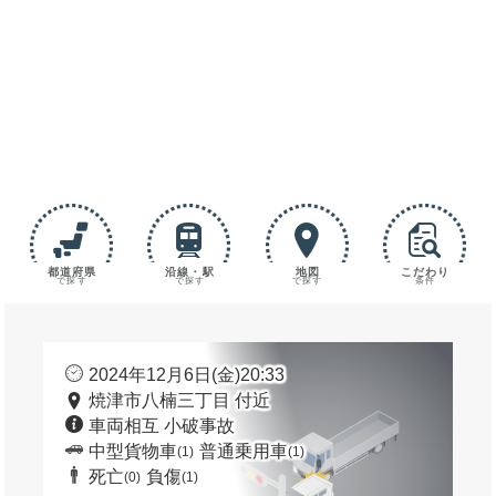
都道府県
沿線・駅
地図
こだわり
で探す
で探す
で探す
条件
2024年12月6日(金)20:33
焼津市八楠三丁目 付近
車両相互 小破事故
中型貨物車
普通乗用車
(1)
(1)
死亡
負傷
(0)
(1)