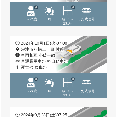
他
他
0～24歳
晴
幅5.5～
３灯式信号
13.0m
2024年10月1日(火)07:08
焼津市八楠三丁目 付近
車両相互 小破事故
普通乗用車
軽自動車
(1)
(1)
死亡
負傷
(0)
(1)
他
他
0～24歳
晴
幅9.0～
３灯式信号
13.0m
2024年9月28日(土)07:25