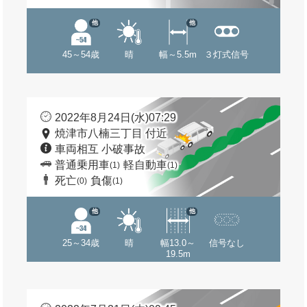
他
他
45～54歳
晴
幅～5.5m
３灯式信号
2022年8月24日(水)07:29
焼津市八楠三丁目 付近
車両相互 小破事故
普通乗用車
軽自動車
(1)
(1)
死亡
負傷
(0)
(1)
他
他
25～34歳
晴
幅13.0～
信号なし
19.5m