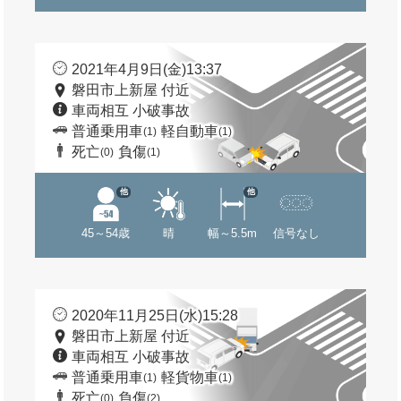
2021年4月9日(金)13:37
磐田市上新屋 付近
車両相互 小破事故
普通乗用車
軽自動車
(1)
(1)
死亡
負傷
(0)
(1)
他
他
45～54歳
晴
幅～5.5m
信号なし
2020年11月25日(水)15:28
磐田市上新屋 付近
車両相互 小破事故
普通乗用車
軽貨物車
(1)
(1)
死亡
負傷
(0)
(2)