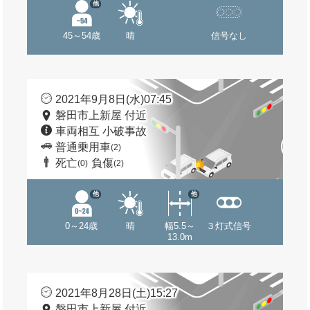
他
45～54歳
晴
信号なし
2021年9月8日(水)07:45
磐田市上新屋 付近
車両相互 小破事故
普通乗用車
(2)
死亡
負傷
(0)
(2)
他
他
0～24歳
晴
幅5.5～
３灯式信号
13.0m
2021年8月28日(土)15:27
磐田市上新屋 付近