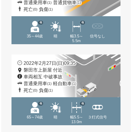
普通乗用車
普通貨物車
(1)
(1)
死亡
負傷
(0)
(1)
他
他
35～44歳
晴
幅3.5～
信号なし
5.5m
2022年2月27日(日)09:35
磐田市上新屋 付近
車両相互 中破事故
普通乗用車
軽自動車
(1)
(1)
死亡
負傷
(0)
(1)
他
他
65～74歳
晴
幅5.5～
３灯式信号
13.0m