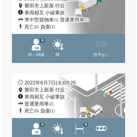
磐田市上新屋 付近
車両相互 小破事故
準中型貨物車
普通乗用車
(1)
(1)
死亡
負傷
(0)
(1)
他
45～54歳
晴
信号なし
2022年6月7日(火)09:26
磐田市上新屋 付近
車両相互 小破事故
普通乗用車
(2)
死亡
負傷
(0)
(1)
他
他