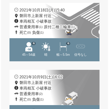
2021年10月18日(月)15:40
磐田市上新屋 付近
車両相互 小破事故
普通乗用車
原付二種二輪車
(1)
(1)
死亡
負傷
(0)
(1)
他
他
45～54歳
晴
幅～5.5m
信号なし
2021年10月9日(土)16:02
磐田市上新屋 付近
車両相互 小破事故
普通乗用車
(2)
死亡
負傷
(0)
(1)