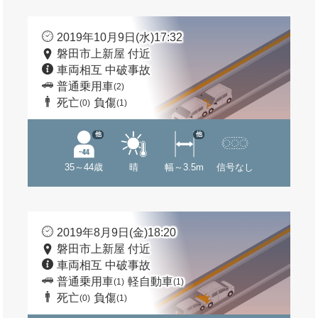
2019年10月9日(水)17:32
磐田市上新屋 付近
車両相互 中破事故
普通乗用車
(2)
死亡
負傷
(0)
(1)
他
他
35～44歳
晴
幅～3.5m
信号なし
2019年8月9日(金)18:20
磐田市上新屋 付近
車両相互 中破事故
普通乗用車
軽自動車
(1)
(1)
死亡
負傷
(0)
(1)