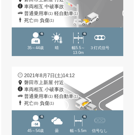
車両相互 中破事故
普通乗用車
軽自動車
(1)
(1)
死亡
負傷
(0)
(1)
他
他
35～44歳
晴
幅5.5～
３灯式信号
13.0m
2021年8月7日(土)14:12
磐田市上新屋 付近
車両相互 小破事故
普通乗用車
軽自動車
(1)
(1)
死亡
負傷
(0)
(1)
他
他
45～54歳
曇
幅～5.5m
信号なし