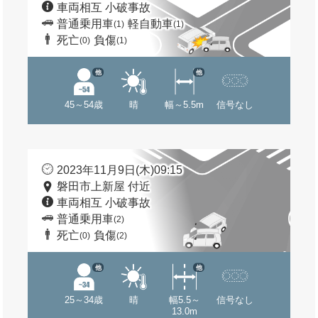
車両相互 小破事故
普通乗用車
軽自動車
(1)
(1)
死亡
負傷
(0)
(1)
他
他
45～54歳
晴
幅～5.5m
信号なし
2023年11月9日(木)09:15
磐田市上新屋 付近
車両相互 小破事故
普通乗用車
(2)
死亡
負傷
(0)
(2)
他
他
25～34歳
晴
幅5.5～
信号なし
13.0m