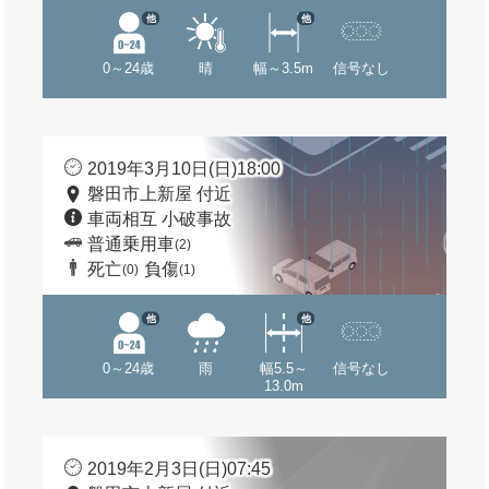
他
他
0～24歳
晴
幅～3.5m
信号なし
2019年3月10日(日)18:00
磐田市上新屋 付近
車両相互 小破事故
普通乗用車
(2)
死亡
負傷
(0)
(1)
他
他
0～24歳
雨
幅5.5～
信号なし
13.0m
2019年2月3日(日)07:45