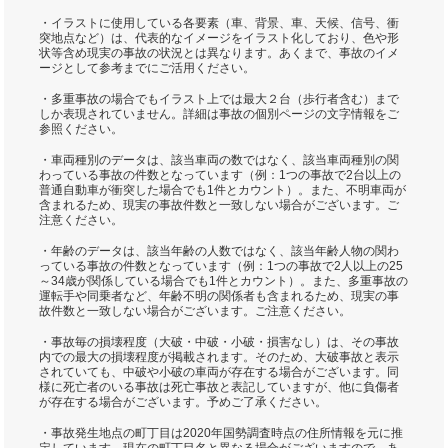
・イラストに使用している各要素（車、背景、車、天候、信号、衝
突地点など）は、代表的なイメージをイラスト化しており、色や形
状等含め現実の事故の状況とは異なります。あくまで、事故のイメ
ージとして参考までにご活用ください。
・多重事故の場合でもイラスト上では最大２台（歩行者含む）まで
しか表現されていません。詳細は事故の個別ページの文字情報をご
参照ください。
・車両種別のデータは、該当車両の数ではなく、該当車両種別の関
わっている事故の件数となっています（例：1つの事故で2台以上の
普通自動車が衝突した場合でも1件とカウント）。また、不明車両が
含まれるため、現実の事故件数と一致しない場合がございます。ご
注意ください。
・年齢のデータは、該当年齢の人数ではなく、該当年齢人物の関わ
っている事故の件数となっています（例：1つの事故で2人以上の25
～34歳が関係している場合でも1件とカウント）。また、多重事故の
運転手や同乗者など、年齢不明の関係者も含まれるため、現実の事
故件数と一致しない場合がございます。ご注意ください。
・事故毎の損壊程度（大破・中破・小破・損害なし）は、その事故
内での最大の損壊程度が掲載されます。そのため、大破事故と表示
されていても、中破や小破の車両が存在する場合がございます。同
様に死亡者のいる事故は死亡事故と表記していますが、他に負傷者
が存在する場合がございます。予めご了承ください。
・事故発生地点の町丁目は2020年国勢調査時点の住所情報を元に推