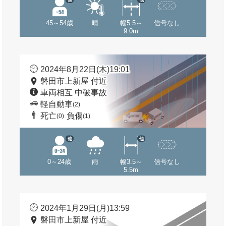
45～54歳
晴
幅5.5～
信号なし
9.0m
2024年8月22日(木)19:01
磐田市上新屋 付近
車両相互 中破事故
軽自動車
(2)
死亡
負傷
(0)
(1)
他
他
0～24歳
雨
幅3.5～
信号なし
5.5m
2024年1月29日(月)13:59
磐田市上新屋 付近