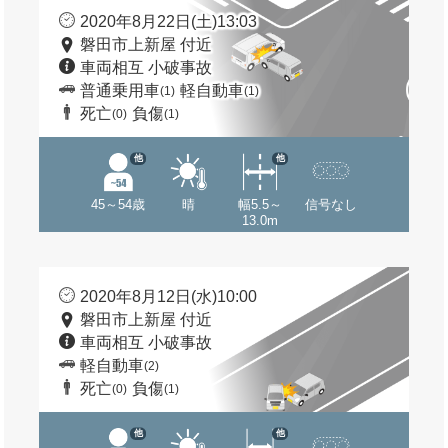
2020年8月22日(土)13:03
磐田市上新屋 付近
車両相互 小破事故
普通乗用車
軽自動車
(1)
(1)
死亡
負傷
(0)
(1)
他
他
45～54歳
晴
幅5.5～
信号なし
13.0m
2020年8月12日(水)10:00
磐田市上新屋 付近
車両相互 小破事故
軽自動車
(2)
死亡
負傷
(0)
(1)
他
他