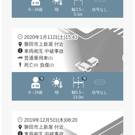
0～24歳
晴
幅3.5～
信号なし
5.5m
2020年1月11日(土)15:43
磐田市上新屋 付近
車両相互 中破事故
普通乗用車
(2)
死亡
負傷
(0)
(2)
他
他
0～24歳
晴
幅5.5～
信号なし
13.0m
2019年12月5日(木)08:20
磐田市上新屋 付近
車両相互 中破事故