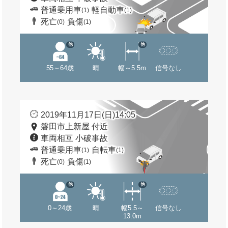
普通乗用車
軽自動車
(1)
(1)
死亡
負傷
(0)
(1)
他
他
55～64歳
晴
幅～5.5m
信号なし
2019年11月17日(日)14:05
磐田市上新屋 付近
車両相互 小破事故
普通乗用車
自転車
(1)
(1)
死亡
負傷
(0)
(1)
他
他
0～24歳
晴
幅5.5～
信号なし
13.0m