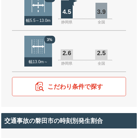
4.5
3.9
幅5.5～13.0m
静岡県
全国
3%
2.6
2.5
幅13.0m～
静岡県
全国
こだわり条件で探す
交通事故の磐田市の時刻別発生割合