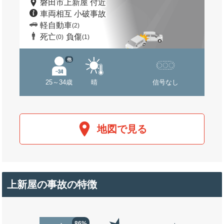
磐田市上新屋 付近
車両相互 小破事故
軽自動車
(2)
死亡
負傷
(0)
(1)
他
25～34歳
晴
信号なし
地図で見る
上新屋の事故の特徴
86%