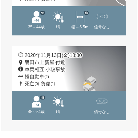
他
他
35～44歳
晴
幅～5.5m
信号なし
2020年11月13日(金)18:30
磐田市上新屋 付近
車両相互 小破事故
軽自動車
(2)
死亡
負傷
(0)
(1)
他
45～54歳
晴
信号なし