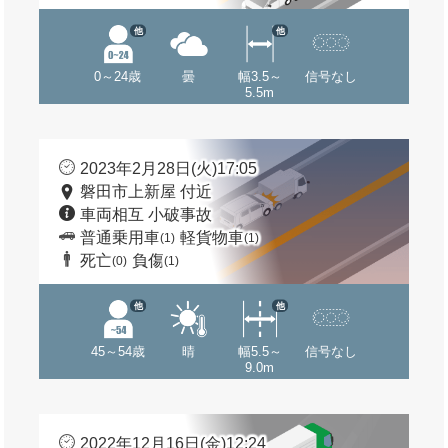
他
他
0～24歳
曇
幅3.5～
信号なし
5.5m
2023年2月28日(火)17:05
磐田市上新屋 付近
車両相互 小破事故
普通乗用車
軽貨物車
(1)
(1)
死亡
負傷
(0)
(1)
他
他
45～54歳
晴
幅5.5～
信号なし
9.0m
2022年12月16日(金)12:24