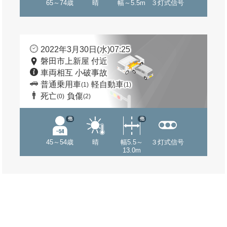
65～74歳
晴
幅～5.5m
３灯式信号
2022年3月30日(水)07:25
磐田市上新屋 付近
車両相互 小破事故
普通乗用車
軽自動車
(1)
(1)
死亡
負傷
(0)
(2)
他
他
45～54歳
晴
幅5.5～
３灯式信号
13.0m