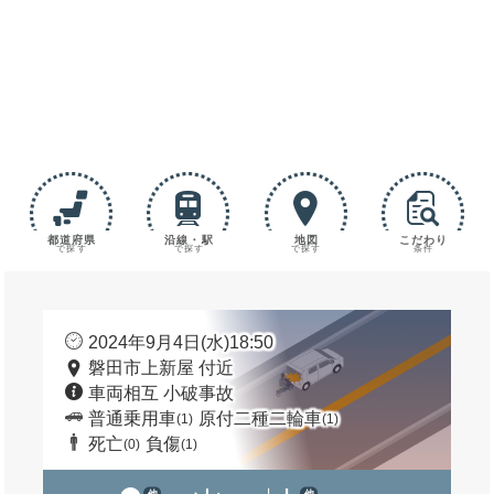
都道府県
沿線・駅
地図
こだわり
で探す
で探す
で探す
条件
2024年9月4日(水)18:50
磐田市上新屋 付近
車両相互 小破事故
普通乗用車
原付二種二輪車
(1)
(1)
死亡
負傷
(0)
(1)
他
他