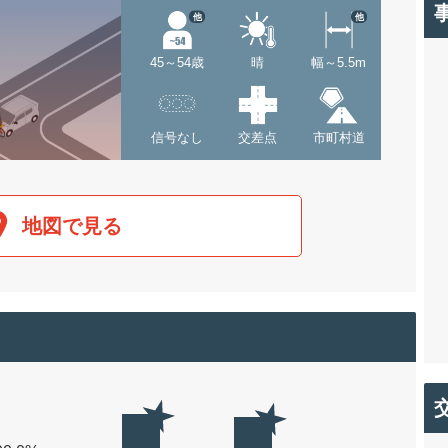
他
他
45～54歳
晴
幅～5.5m
信号なし
交差点
市町村道
地図で見る