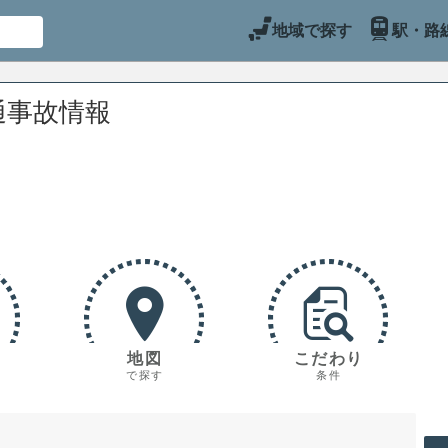
地域で探す
駅・路
通事故情報
地図
こだわり
で探す
条件