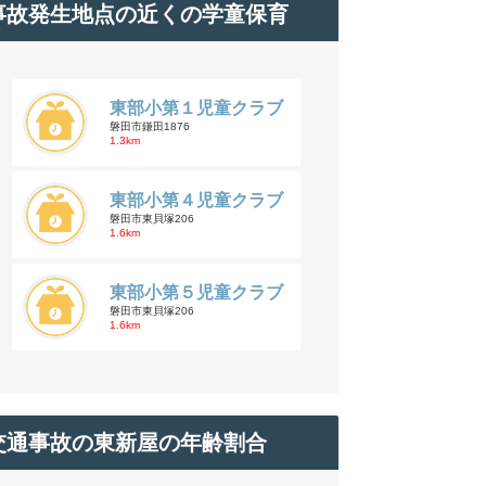
事故発生地点の近くの学童保育
東部小第１児童クラブ
磐田市鎌田1876
1.3km
東部小第４児童クラブ
磐田市東貝塚206
1.6km
東部小第５児童クラブ
磐田市東貝塚206
1.6km
交通事故の東新屋の年齢割合