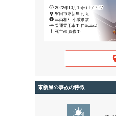
2022年10月15日(土)17:27
磐田市東新屋 付近
車両相互 小破事故
普通乗用車
自転車
(1)
(1)
死亡
負傷
(0)
(1)
東新屋の事故の特徴