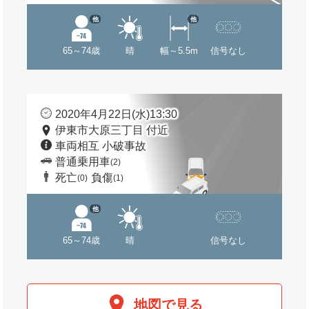
他
他
65～74歳
晴
幅～5.5m
信号なし
2020年4月22日(水)13:30
伊東市大原三丁目 付近
車両相互 小破事故
普通乗用車
(2)
死亡
負傷
(0)
(1)
他
65～74歳
晴
信号なし
地図で見る