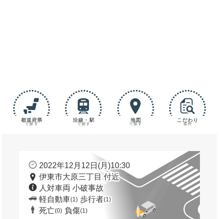
都道府県
沿線・駅
地図
こだわり
で探す
で探す
で探す
条件
2022年12月12日(月)10:30
伊東市大原三丁目 付近
人対車両 小破事故
軽自動車
歩行者
(1)
(1)
死亡
負傷
(0)
(1)