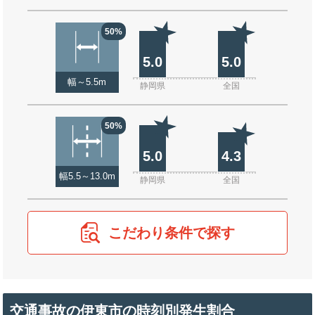
50%
5.0
5.0
幅～5.5m
静岡県
全国
50%
5.0
4.3
幅5.5～13.0m
静岡県
全国
こだわり条件で探す
交通事故の伊東市の時刻別発生割合