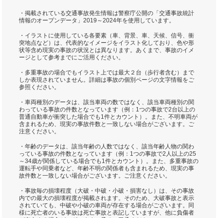
・掲載されている交通事故発生情報は警察庁公開の「交通事故統計
情報のオープンデータ」2019～2024年を使用しています。
・イラストに使用している各要素（車、背景、車、天候、信号、衝
突地点など）は、代表的なイメージをイラスト化しており、色や形
状等含め現実の事故の状況とは異なります。あくまで、事故のイメ
ージとして参考までにご活用ください。
・多重事故の場合でもイラスト上では最大２台（歩行者含む）まで
しか表現されていません。詳細は事故の個別ページの文字情報をご
参照ください。
・車両種別のデータは、該当車両の数ではなく、該当車両種別の関
わっている事故の件数となっています（例：1つの事故で2台以上の
普通自動車が衝突した場合でも1件とカウント）。また、不明車両が
含まれるため、現実の事故件数と一致しない場合がございます。ご
注意ください。
・年齢のデータは、該当年齢の人数ではなく、該当年齢人物の関わ
っている事故の件数となっています（例：1つの事故で2人以上の25
～34歳が関係している場合でも1件とカウント）。また、多重事故の
運転手や同乗者など、年齢不明の関係者も含まれるため、現実の事
故件数と一致しない場合がございます。ご注意ください。
・事故毎の損壊程度（大破・中破・小破・損害なし）は、その事故
内での最大の損壊程度が掲載されます。そのため、大破事故と表示
されていても、中破や小破の車両が存在する場合がございます。同
様に死亡者のいる事故は死亡事故と表記していますが、他に負傷者