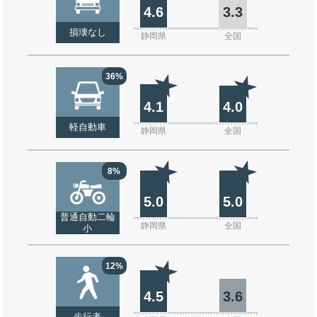
4.6
3.3
損壊なし
静岡県
全国
36%
4.1
4.0
軽自動車
静岡県
全国
8%
5.0
5.0
普通自動二輪
静岡県
全国
小
12%
4.5
3.6