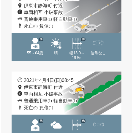
伊東市静海町 付近
車両相互 小破事故
普通乗用車
軽自動車
(1)
(1)
死亡
負傷
(0)
(1)
他
他
55～64歳
晴
幅13.0～
信号なし
19.5m
2021年4月4日(日)08:45
伊東市静海町 付近
車両相互 小破事故
普通乗用車
軽自動車
(1)
(1)
死亡
負傷
(0)
(1)
他
他