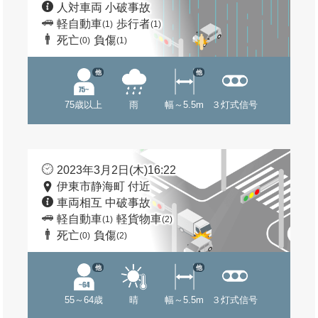
人対車両 小破事故
軽自動車
歩行者
(1)
(1)
死亡
負傷
(0)
(1)
他
他
75歳以上
雨
幅～5.5m
３灯式信号
2023年3月2日(木)16:22
伊東市静海町 付近
車両相互 中破事故
軽自動車
軽貨物車
(1)
(2)
死亡
負傷
(0)
(2)
他
他
55～64歳
晴
幅～5.5m
３灯式信号