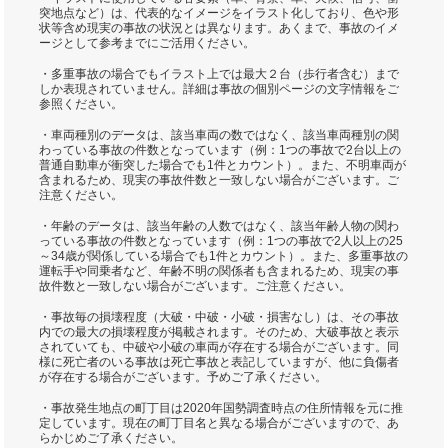
突地点など）は、代表的なイメージをイラスト化しており、色や形
状等含め現実の事故の状況とは異なります。あくまで、事故のイメ
ージとして参考までにご活用ください。
・多重事故の場合でもイラスト上では最大２台（歩行者含む）まで
しか表現されていません。詳細は事故の個別ページの文字情報をご
参照ください。
・車両種別のデータは、該当車両の数ではなく、該当車両種別の関
わっている事故の件数となっています（例：1つの事故で2台以上の
普通自動車が衝突した場合でも1件とカウント）。また、不明車両が
含まれるため、現実の事故件数と一致しない場合がございます。ご
注意ください。
・年齢のデータは、該当年齢の人数ではなく、該当年齢人物の関わ
っている事故の件数となっています（例：1つの事故で2人以上の25
～34歳が関係している場合でも1件とカウント）。また、多重事故の
運転手や同乗者など、年齢不明の関係者も含まれるため、現実の事
故件数と一致しない場合がございます。ご注意ください。
・事故毎の損壊程度（大破・中破・小破・損害なし）は、その事故
内での最大の損壊程度が掲載されます。そのため、大破事故と表示
されていても、中破や小破の車両が存在する場合がございます。同
様に死亡者のいる事故は死亡事故と表記していますが、他に負傷者
が存在する場合がございます。予めご了承ください。
・事故発生地点の町丁目は2020年国勢調査時点の住所情報を元に推
定しています。現在の町丁目名と異なる場合がございますので、あ
らかじめご了承ください。