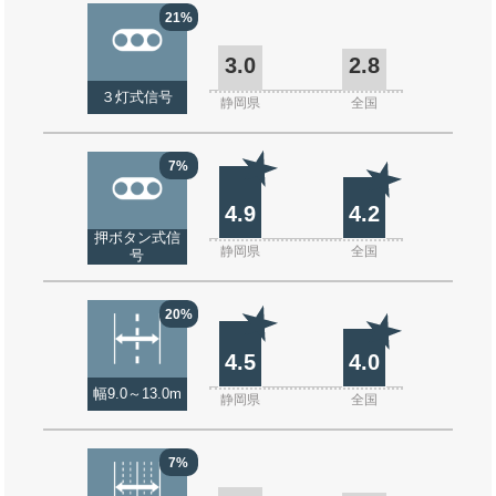
21%
3.0
2.8
３灯式信号
静岡県
全国
7%
4.9
4.2
押ボタン式信
静岡県
全国
号
20%
4.5
4.0
幅9.0～13.0m
静岡県
全国
7%