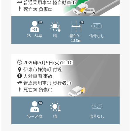
普通乗用車
軽自動車
(1)
(1)
死亡
負傷
(0)
(2)
他
他
25～34歳
晴
幅9.0～
信号なし
13.0m
2020年5月5日(火)11:10
伊東市静海町 付近
人対車両 事故
普通乗用車
歩行者
(1)
(1)
死亡
負傷
(0)
(1)
他
45～54歳
晴
信号なし