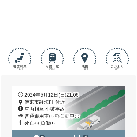
都道府県
沿線・駅
地図
こだわり
で探す
で探す
で探す
条件
2024年5月12日(日)21:06
伊東市静海町 付近
車両相互 小破事故
普通乗用車
軽自動車
(1)
(1)
死亡
負傷
(0)
(1)
他
他