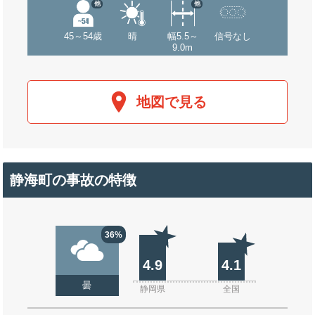
他
他
45～54歳
晴
幅5.5～
信号なし
9.0m
地図で見る
静海町の事故の特徴
36%
4.9
4.1
曇
静岡県
全国