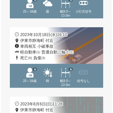
25～34歳
曇
幅9.0～
３灯式信号
13.0m
2023年10月18日(水)16:10
伊東市静海町 付近
車両相互 小破事故
軽自動車
普通自動二輪小
(1)
(1)
死亡
負傷
(0)
(3)
他
他
25～34歳
晴
幅9.0～
信号なし
13.0m
2023年8月6日(日)11:28
伊東市静海町 付近