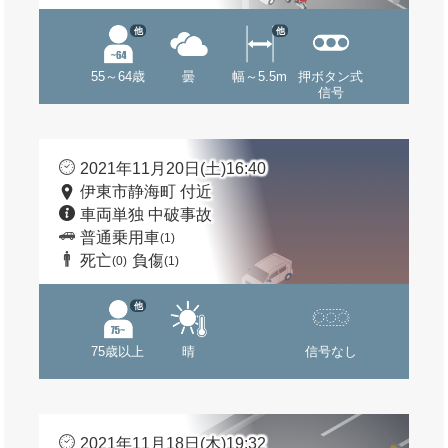
他
他
55～64歳
曇
幅～5.5m
押ボタン式
信号
2021年11月20日(土)16:40
伊東市静海町 付近
車両単独 中破事故
普通乗用車
(1)
死亡
負傷
(0)
(1)
他
75歳以上
晴
信号なし
2021年11月18日(木)19:32