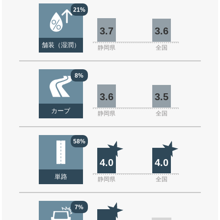
21%
3.7
3.6
舗装（湿潤）
静岡県
全国
8%
3.6
3.5
カーブ
静岡県
全国
58%
4.0
4.0
単路
静岡県
全国
7%