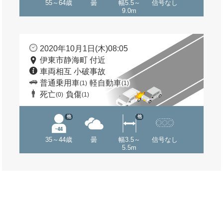
55～64歳
曇
幅5.5～
信号なし
9.0m
2020年10月1日(木)08:05
伊東市静海町 付近
車両相互 小破事故
普通乗用車
軽自動車
(1)
(1)
死亡
負傷
(0)
(1)
他
他
35～44歳
曇
幅3.5～
信号なし
5.5m