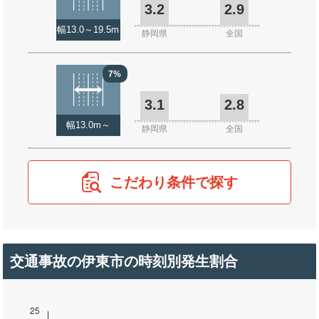
3.2
2.9
幅13.0～19.5m
静岡県
全国
7%
3.1
2.8
幅13.0m～
静岡県
全国
こだわり条件で探す
交通事故の伊東市の時刻別発生割合