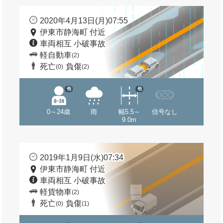
2020年4月13日(月)07:55
伊東市静海町 付近
車両相互 小破事故
軽自動車
(2)
死亡
負傷
(0)
(2)
他
他
0～24歳
雨
幅5.5～
信号なし
9.0m
2019年1月9日(水)07:34
伊東市静海町 付近
車両相互 小破事故
軽貨物車
(2)
死亡
負傷
(0)
(1)