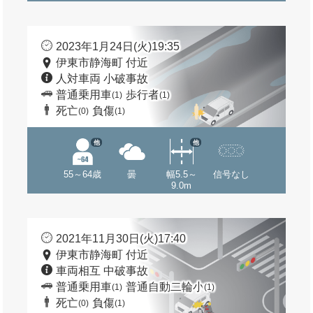
2023年1月24日(火)19:35
伊東市静海町 付近
人対車両 小破事故
普通乗用車
歩行者
(1)
(1)
死亡
負傷
(0)
(1)
他
他
55～64歳
曇
幅5.5～
信号なし
9.0m
2021年11月30日(火)17:40
伊東市静海町 付近
車両相互 中破事故
普通乗用車
普通自動二輪小
(1)
(1)
死亡
負傷
(0)
(1)