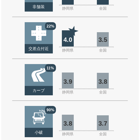
非舗装
静岡県
全国
22%
4.0
3.5
交差点付近
静岡県
全国
11%
3.9
3.8
カーブ
静岡県
全国
90%
3.8
3.7
小破
静岡県
全国