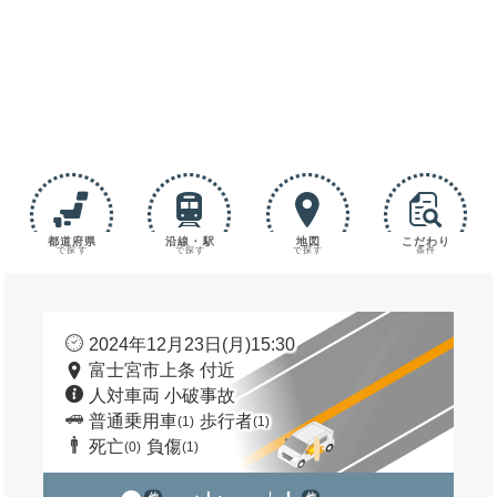
都道府県
沿線・駅
地図
こだわり
で探す
で探す
で探す
条件
2024年12月23日(月)15:30
富士宮市上条 付近
人対車両 小破事故
普通乗用車
歩行者
(1)
(1)
死亡
負傷
(0)
(1)
他
他