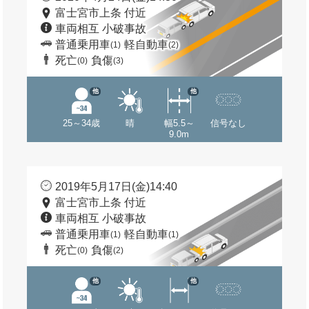
富士宮市上条 付近
車両相互 小破事故
普通乗用車
軽自動車
(1)
(2)
死亡
負傷
(0)
(3)
他
他
25～34歳
晴
幅5.5～
信号なし
9.0m
2019年5月17日(金)14:40
富士宮市上条 付近
車両相互 小破事故
普通乗用車
軽自動車
(1)
(1)
死亡
負傷
(0)
(2)
他
他