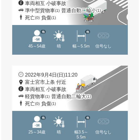
車両相互 小破事故
準中型貨物車
普通自動二輪小
(1)
(1)
死亡
負傷
(0)
(1)
他
他
45～54歳
晴
幅～5.5m
信号なし
2022年9月4日(日)11:20
富士宮市上条 付近
車両相互 小破事故
軽貨物車
普通自動二輪大
(1)
(1)
死亡
負傷
(0)
(1)
他
他
25～34歳
晴
幅3.5～
信号なし
5.5m