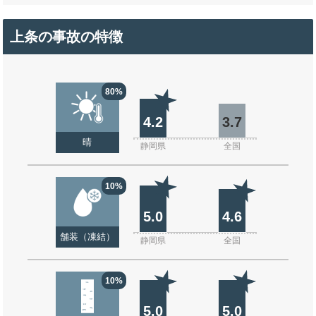
上条の事故の特徴
80%
4.2
3.7
晴
静岡県
全国
10%
5.0
4.6
舗装（凍結）
静岡県
全国
10%
5.0
5.0