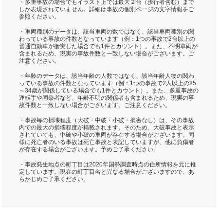
・多重事故の場合でもイラスト上では最大２台（歩行者含む）まで
しか表現されていません。詳細は事故の個別ページの文字情報をご
参照ください。
・車両種別のデータは、該当車両の数ではなく、該当車両種別の関
わっている事故の件数となっています（例：1つの事故で2台以上の
普通自動車が衝突した場合でも1件とカウント）。また、不明車両が
含まれるため、現実の事故件数と一致しない場合がございます。ご
注意ください。
・年齢のデータは、該当年齢の人数ではなく、該当年齢人物の関わ
っている事故の件数となっています（例：1つの事故で2人以上の25
～34歳が関係している場合でも1件とカウント）。また、多重事故の
運転手や同乗者など、年齢不明の関係者も含まれるため、現実の事
故件数と一致しない場合がございます。ご注意ください。
・事故毎の損壊程度（大破・中破・小破・損害なし）は、その事故
内での最大の損壊程度が掲載されます。そのため、大破事故と表示
されていても、中破や小破の車両が存在する場合がございます。同
様に死亡者のいる事故は死亡事故と表記していますが、他に負傷者
が存在する場合がございます。予めご了承ください。
・事故発生地点の町丁目は2020年国勢調査時点の住所情報を元に推
定しています。現在の町丁目名と異なる場合がございますので、あ
らかじめご了承ください。