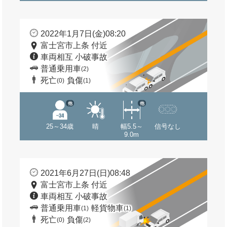
2022年1月7日(金)08:20
富士宮市上条 付近
車両相互 小破事故
普通乗用車
(2)
死亡
負傷
(0)
(1)
他
他
25～34歳
晴
幅5.5～
信号なし
9.0m
2021年6月27日(日)08:48
富士宮市上条 付近
車両相互 小破事故
普通乗用車
軽貨物車
(1)
(1)
死亡
負傷
(0)
(2)