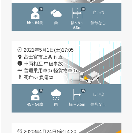
他
他
55～64歳
曇
幅5.5～
信号なし
9.0m
2021年5月1日(土)17:05
富士宮市上条 付近
車両相互 中破事故
普通乗用車
軽貨物車
(1)
(1)
死亡
負傷
(0)
(2)
他
他
45～54歳
雨
幅～5.5m
信号なし
2020年4月24日(金)14:30