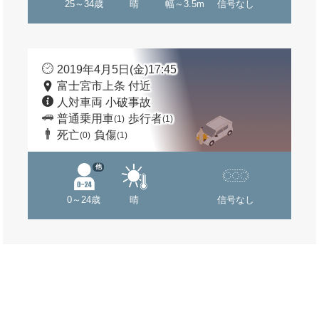
25～34歳
晴
幅～3.5m
信号なし
2019年4月5日(金)17:45
富士宮市上条 付近
人対車両 小破事故
普通乗用車
歩行者
(1)
(1)
死亡
負傷
(0)
(1)
他
0～24歳
晴
信号なし