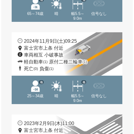
65～74歳
晴
幅5.5～
信号なし
9.0m
2024年11月9日(土)09:25
富士宮市上条 付近
車両相互 小破事故
軽自動車
原付二種二輪車
(1)
(1)
死亡
負傷
(0)
(1)
他
他
25～34歳
晴
幅5.5～
信号なし
9.0m
2023年2月9日(木)11:00
富士宮市上条 付近