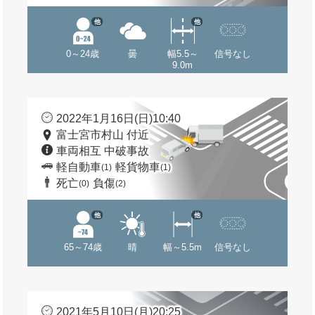
他
他
0～24歳
曇
幅5.5～
信号なし
9.0m
2022年1月16日(日)10:40
富士宮市村山 付近
車両相互 中破事故
軽自動車
軽貨物車
(1)
(1)
死亡
負傷
(0)
(2)
他
他
65～74歳
晴
幅～5.5m
信号なし
2021年5月10日(月)20:25