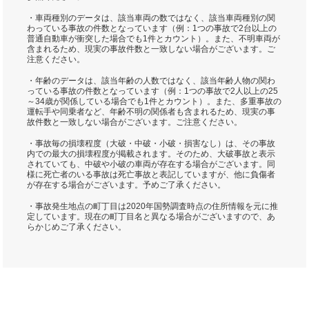
・車両種別のデータは、該当車両の数ではなく、該当車両種別の関
わっている事故の件数となっています（例：1つの事故で2台以上の
普通自動車が衝突した場合でも1件とカウント）。また、不明車両が
含まれるため、現実の事故件数と一致しない場合がございます。ご
注意ください。
・年齢のデータは、該当年齢の人数ではなく、該当年齢人物の関わ
っている事故の件数となっています（例：1つの事故で2人以上の25
～34歳が関係している場合でも1件とカウント）。また、多重事故の
運転手や同乗者など、年齢不明の関係者も含まれるため、現実の事
故件数と一致しない場合がございます。ご注意ください。
・事故毎の損壊程度（大破・中破・小破・損害なし）は、その事故
内での最大の損壊程度が掲載されます。そのため、大破事故と表示
されていても、中破や小破の車両が存在する場合がございます。同
様に死亡者のいる事故は死亡事故と表記していますが、他に負傷者
が存在する場合がございます。予めご了承ください。
・事故発生地点の町丁目は2020年国勢調査時点の住所情報を元に推
定しています。現在の町丁目名と異なる場合がございますので、あ
らかじめご了承ください。