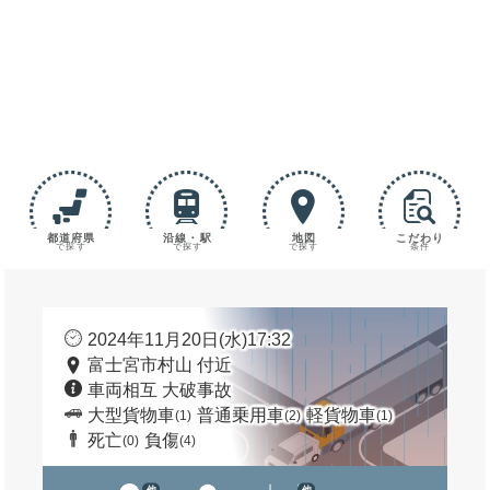
都道府県
沿線・駅
地図
こだわり
で探す
で探す
で探す
条件
2024年11月20日(水)17:32
富士宮市村山 付近
車両相互 大破事故
大型貨物車
普通乗用車
軽貨物車
(1)
(2)
(1)
死亡
負傷
(0)
(4)
他
他