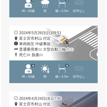
45～54歳
雨
幅～5.5m
信号なし
2024年5月26日(日)09:51
富士宮市村山 付近
車両相互 中破事故
普通乗用車
大型自動二輪小
(1)
(1)
死亡
負傷
(0)
(1)
他
他
45～54歳
晴
幅～5.5m
信号なし
2024年4月24日(水)17:50
富士宮市村山 付近