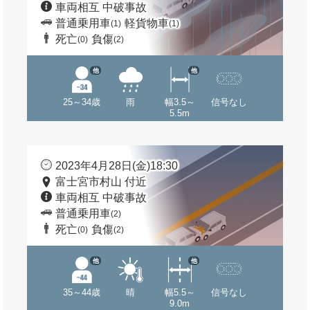
車両相互 中破事故
普通乗用車
軽貨物車
(1)
(1)
死亡
負傷
(0)
(2)
他
他
25～34歳
雨
幅3.5～
信号なし
5.5m
2023年4月28日(金)18:30
富士宮市村山 付近
車両相互 中破事故
普通乗用車
(2)
死亡
負傷
(0)
(2)
他
他
35～44歳
晴
幅5.5～
信号なし
9.0m