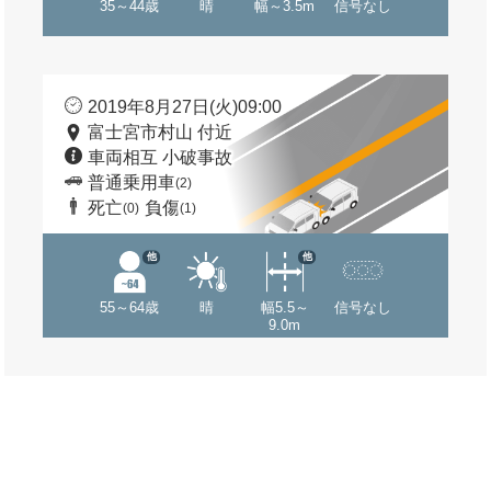
35～44歳
晴
幅～3.5m
信号なし
2019年8月27日(火)09:00
富士宮市村山 付近
車両相互 小破事故
普通乗用車
(2)
死亡
負傷
(0)
(1)
他
他
55～64歳
晴
幅5.5～
信号なし
9.0m