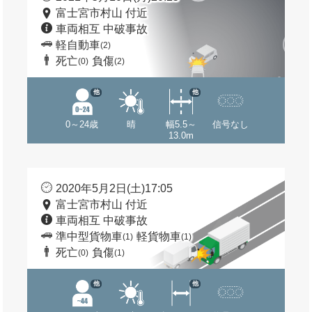
富士宮市村山 付近
車両相互 中破事故
軽自動車
(2)
死亡
負傷
(0)
(2)
他
他
0～24歳
晴
幅5.5～
信号なし
13.0m
2020年5月2日(土)17:05
富士宮市村山 付近
車両相互 中破事故
準中型貨物車
軽貨物車
(1)
(1)
死亡
負傷
(0)
(1)
他
他