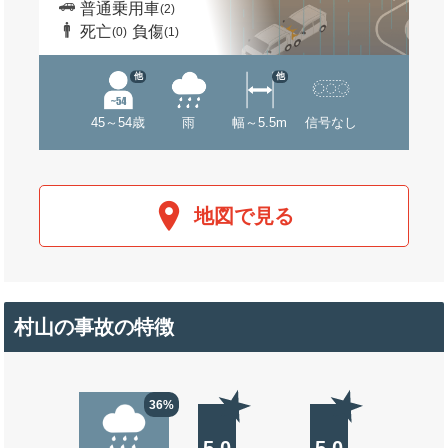
普通乗用車
(2)
死亡
負傷
(0)
(1)
他
他
45～54歳
雨
幅～5.5m
信号なし
地図で見る
村山の事故の特徴
36%
5.0
5.0