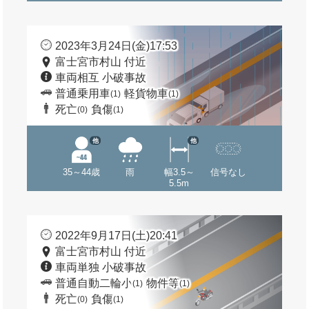
2023年3月24日(金)17:53
富士宮市村山 付近
車両相互 小破事故
普通乗用車
軽貨物車
(1)
(1)
死亡
負傷
(0)
(1)
他
他
35～44歳
雨
幅3.5～
信号なし
5.5m
2022年9月17日(土)20:41
富士宮市村山 付近
車両単独 小破事故
普通自動二輪小
物件等
(1)
(1)
死亡
負傷
(0)
(1)