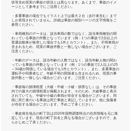
状等含め現実の事故の状況とは異なります。あくまで、事故のイメ
ージとして参考までにご活用ください。
・多重事故の場合でもイラスト上では最大２台（歩行者含む）まで
しか表現されていません。詳細は事故の個別ページの文字情報をご
参照ください。
・車両種別のデータは、該当車両の数ではなく、該当車両種別の関
わっている事故の件数となっています（例：1つの事故で2台以上の
普通自動車が衝突した場合でも1件とカウント）。また、不明車両が
含まれるため、現実の事故件数と一致しない場合がございます。ご
注意ください。
・年齢のデータは、該当年齢の人数ではなく、該当年齢人物の関わ
っている事故の件数となっています（例：1つの事故で2人以上の25
～34歳が関係している場合でも1件とカウント）。また、多重事故の
運転手や同乗者など、年齢不明の関係者も含まれるため、現実の事
故件数と一致しない場合がございます。ご注意ください。
・事故毎の損壊程度（大破・中破・小破・損害なし）は、その事故
内での最大の損壊程度が掲載されます。そのため、大破事故と表示
されていても、中破や小破の車両が存在する場合がございます。同
様に死亡者のいる事故は死亡事故と表記していますが、他に負傷者
が存在する場合がございます。予めご了承ください。
・事故発生地点の町丁目は2020年国勢調査時点の住所情報を元に推
定しています。現在の町丁目名と異なる場合がございますので、あ
らかじめご了承ください。