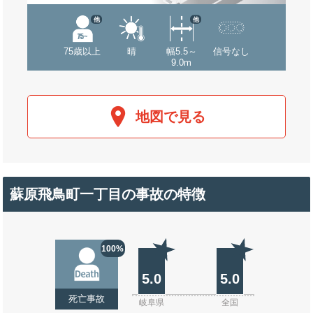
他
他
75歳以上
晴
幅5.5～
信号なし
9.0m
地図で見る
蘇原飛鳥町一丁目の事故の特徴
100%
5.0
5.0
死亡事故
岐阜県
全国