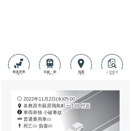
都道府県
沿線・駅
地図
こだわり
で探す
で探す
で探す
条件
2022年11月2日(水)05:00
各務原市蘇原飛鳥町一丁目 付近
車両単独 小破事故
普通乗用車
(1)
死亡
負傷
(1)
(0)