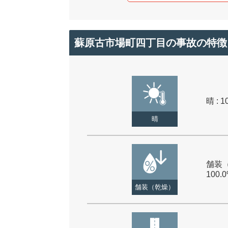
蘇原古市場町四丁目の事故の特徴
晴 : 1
晴
舗装（
100.
舗装（乾燥）