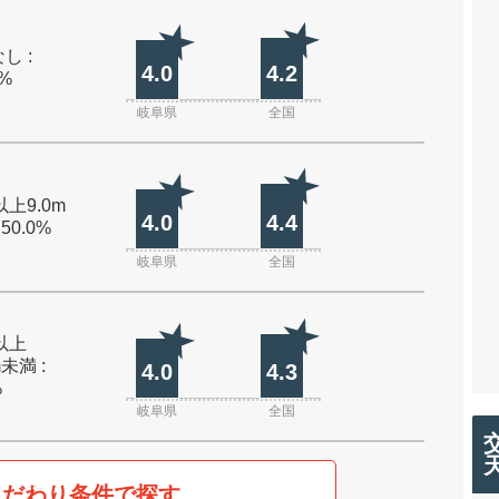
し :
4.0
4.2
0%
岐阜県
全国
以上9.0m
4.0
4.4
 50.0%
岐阜県
全国
m以上
m未満 :
4.0
4.3
%
岐阜県
全国
こだわり条件で探す