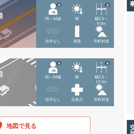
他
他
近
35～44歳
晴
幅5.5～
9.0m
信号なし
単路
市町村道
他
他
近
45～54歳
晴
幅5.5～
13.0m
信号なし
交差点
市町村道
地図で見る