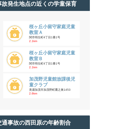
事故発生地点の近くの学童保育
桜ヶ丘小留守家庭児童
教室Ａ
関市明生町4丁目1番1号
2.1km
桜ヶ丘小留守家庭児童
教室Ｂ
関市明生町4丁目1番1号
2.1km
加茂野児童館放課後児
童クラブ
美濃加茂市加茂野町鷹之巣1453
2.6km
交通事故の西田原の年齢割合