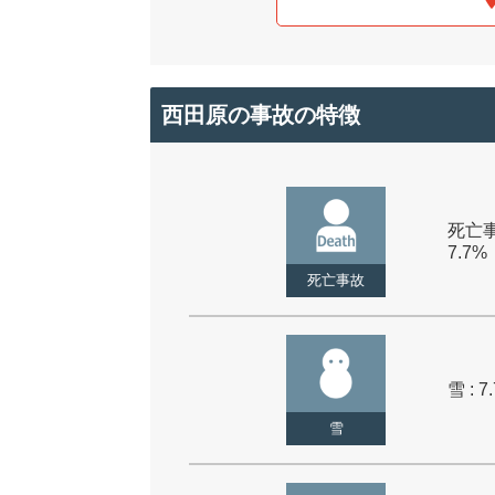
西田原の事故の特徴
死亡事
7.7%
死亡事故
雪 : 7
雪