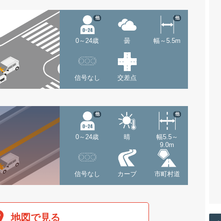
他
他
0～24歳
曇
幅～5.5m
信号なし
交差点
他
他
0～24歳
晴
幅5.5～
9.0m
信号なし
カーブ
市町村道
地図で見る