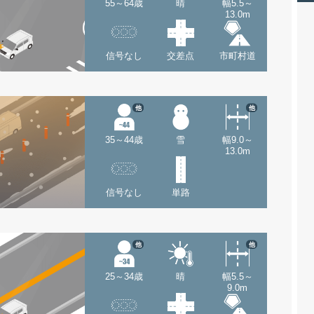
55～64歳
晴
幅5.5～
13.0m
信号なし
交差点
市町村道
他
他
35～44歳
雪
幅9.0～
13.0m
信号なし
単路
他
他
25～34歳
晴
幅5.5～
9.0m