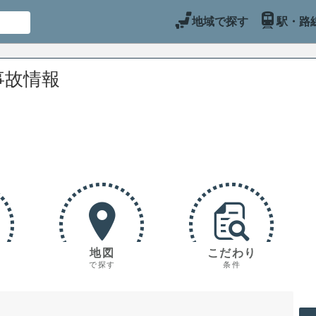
地域で探す
駅・路
事故情報
地図
こだわり
で探す
条件