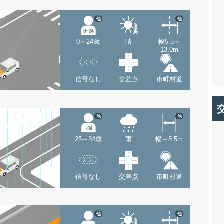
他
他
0～24歳
晴
幅5.5～
13.0m
信号なし
交差点
市町村道
他
他
25～34歳
雨
幅～5.5m
信号なし
交差点
市町村道
他
他