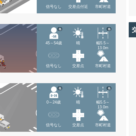
信号なし
交差点付近
市町村道
他
他
45～54歳
晴
幅5.5～
13.0m
信号なし
交差点
市町村道
他
他
0～24歳
晴
幅5.5～
13.0m
信号なし
交差点
市町村道