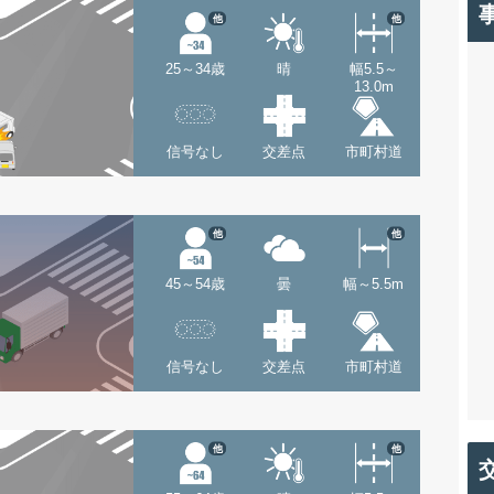
他
他
25～34歳
晴
幅5.5～
13.0m
信号なし
交差点
市町村道
他
他
45～54歳
曇
幅～5.5m
信号なし
交差点
市町村道
他
他