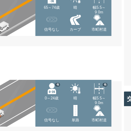
65～74歳
晴
幅5.5～
9.0m
信号なし
カーブ
市町村道
他
他
0～24歳
晴
幅5.5～
9.0m
信号なし
単路
市町村道