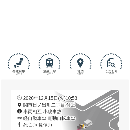
都道府県
沿線・駅
地図
こだわり
で探す
で探す
で探す
条件
2020年12月15日(火)10:53
関市日ノ出町二丁目 付近
車両相互 小破事故
軽自動車
電動自転車
(1)
(1)
死亡
負傷
(0)
(1)