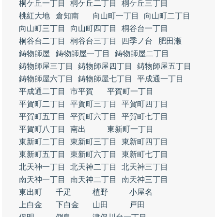
桐ケ丘一丁目
桐ケ丘二丁目
桐ケ丘三丁目
桃紅大地
倉知南
向山町一丁目
向山町二丁目
向山町三丁目
向山町四丁目
桐谷台一丁目
桐谷台二丁目
桐谷台三丁目
四季ノ台
肥田瀬
鋳物師屋
鋳物師屋一丁目
鋳物師屋二丁目
鋳物師屋三丁目
鋳物師屋四丁目
鋳物師屋五丁目
鋳物師屋六丁目
鋳物師屋七丁目
平成通一丁目
平成通二丁目
市平賀
平賀町一丁目
平賀町二丁目
平賀町三丁目
平賀町四丁目
平賀町五丁目
平賀町六丁目
平賀町七丁目
平賀町八丁目
南出
東新町一丁目
東新町二丁目
東新町三丁目
東新町四丁目
東新町五丁目
東新町六丁目
東新町七丁目
北天神一丁目
北天神二丁目
北天神三丁目
南天神一丁目
南天神二丁目
南天神三丁目
東出町
千疋
植野
小屋名
上白金
下白金
山田
戸田