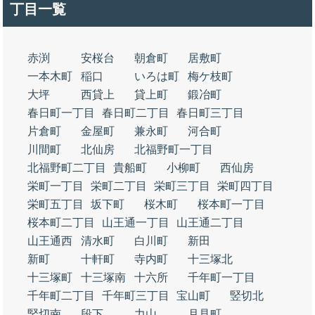
丁目一覧
赤渕
安桜台
朝倉町
居敷町
一本木町
稲口
いろは町
梅ケ枝町
大坪
西貸上
貸上町
鍛冶町
春日町一丁目
春日町二丁目
春日町三丁目
片倉町
金屋町
兼永町
河合町
川間町
北仙房
北福野町一丁目
北福野町二丁目
貴船町
小柳町
西仙房
栄町一丁目
栄町二丁目
栄町三丁目
栄町四丁目
栄町五丁目
坂下町
桜木町
桜本町一丁目
桜本町二丁目
山王通一丁目
山王通二丁目
山王通西
清水町
白川町
新田
新町
十軒町
寺内町
十三塚北
十三塚町
十三塚南
十六所
千年町一丁目
千年町二丁目
千年町三丁目
宝山町
竪切北
竪切南
段下
力山
月見町