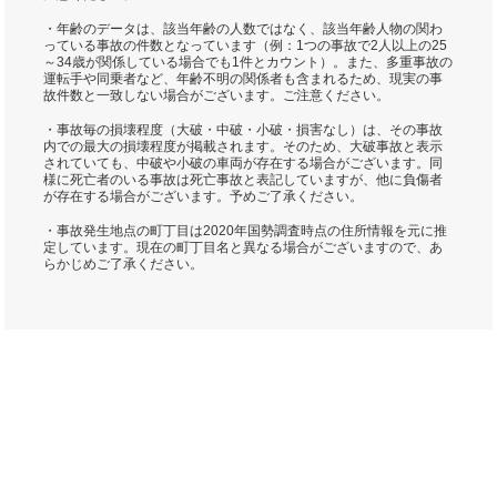
・年齢のデータは、該当年齢の人数ではなく、該当年齢人物の関わ
っている事故の件数となっています（例：1つの事故で2人以上の25
～34歳が関係している場合でも1件とカウント）。また、多重事故の
運転手や同乗者など、年齢不明の関係者も含まれるため、現実の事
故件数と一致しない場合がございます。ご注意ください。
・事故毎の損壊程度（大破・中破・小破・損害なし）は、その事故
内での最大の損壊程度が掲載されます。そのため、大破事故と表示
されていても、中破や小破の車両が存在する場合がございます。同
様に死亡者のいる事故は死亡事故と表記していますが、他に負傷者
が存在する場合がございます。予めご了承ください。
・事故発生地点の町丁目は2020年国勢調査時点の住所情報を元に推
定しています。現在の町丁目名と異なる場合がございますので、あ
らかじめご了承ください。