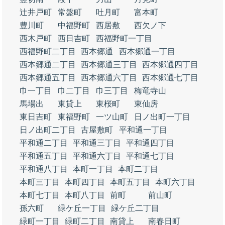
辻井戸町
常盤町
吐月町
富本町
豊川町
中福野町
西居敷
西欠ノ下
西木戸町
西日吉町
西福野町一丁目
西福野町二丁目
西本郷通
西本郷通一丁目
西本郷通二丁目
西本郷通三丁目
西本郷通四丁目
西本郷通五丁目
西本郷通六丁目
西本郷通七丁目
巾一丁目
巾二丁目
巾三丁目
梅竜寺山
馬場出
東貸上
東桜町
東仙房
東日吉町
東福野町
一ツ山町
日ノ出町一丁目
日ノ出町二丁目
古屋敷町
平和通一丁目
平和通二丁目
平和通三丁目
平和通四丁目
平和通五丁目
平和通六丁目
平和通七丁目
平和通八丁目
本町一丁目
本町二丁目
本町三丁目
本町四丁目
本町五丁目
本町六丁目
本町七丁目
本町八丁目
前町
前山町
孫六町
緑ケ丘一丁目
緑ケ丘二丁目
緑町一丁目
緑町二丁目
南貸上
南春日町