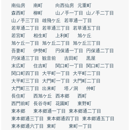
南仙房
南町
向西仙房
元重町
森西町
柳町
山ノ手一丁目
山ノ手二丁目
山ノ手三丁目
雄飛ケ丘
若草通一丁目
若草通二丁目
若草通三丁目
若草通五丁目
若宮町
相生町
上利町
旭ケ丘
旭ケ丘一丁目
旭ケ丘二丁目
旭ケ丘三丁目
吾妻町
伊勢町
円保通一丁目
円保通二丁目
円保通三丁目
観音前
吉田町
黒屋
末広町
住吉町
関口町一丁目
関口町二丁目
関口町四丁目
大平町一丁目
大平町二丁目
大平町三丁目
大門町一丁目
大門町二丁目
大門町三丁目
出来町
塔ノ洞
仲町
長住町
西旭ケ丘
西本郷
西町
西門前町
長谷寺町
花園町
東野町
東本郷
東本郷通一丁目
東本郷通二丁目
東本郷通三丁目
東本郷通四丁目
東本郷通五丁目
東本郷通六丁目
東町
東町一丁目