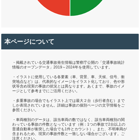
本ページについて
・掲載されている交通事故発生情報は警察庁公開の「交通事故統計
情報のオープンデータ」2019～2024年を使用しています。
・イラストに使用している各要素（車、背景、車、天候、信号、衝
突地点など）は、代表的なイメージをイラスト化しており、色や形
状等含め現実の事故の状況とは異なります。あくまで、事故のイメ
ージとして参考までにご活用ください。
・多重事故の場合でもイラスト上では最大２台（歩行者含む）まで
しか表現されていません。詳細は事故の個別ページの文字情報をご
参照ください。
・車両種別のデータは、該当車両の数ではなく、該当車両種別の関
わっている事故の件数となっています（例：1つの事故で2台以上の
普通自動車が衝突した場合でも1件とカウント）。また、不明車両が
含まれるため、現実の事故件数と一致しない場合がございます。ご
注意ください。