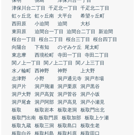
保明
側島
津保川台一丁目
津保川台二丁目
千疋北一丁目
千疋北二丁目
虹ヶ丘北
虹ヶ丘南
大平台
希望ヶ丘町
西田原
小迫間
迫間
大杉
東田原
迫間台一丁目
迫間台二丁目
新迫間
桜台一丁目
桜台二丁目
桜台三丁目
桜台四丁目
向陽台
下有知
のぞみケ丘
尾太町
東志摩
西境松町
寺田一丁目
寺田二丁目
関ノ上一丁目
関ノ上二丁目
関ノ上三丁目
水ノ輪町
西神野
神野
上大野
志津野
小野
洞戸通元寺
洞戸市場
洞戸片
洞戸飛瀬
洞戸栗原
洞戸黒谷
洞戸大野
洞戸高賀
洞戸菅谷
洞戸小坂
洞戸尾倉
洞戸阿部
洞戸高見
洞戸小瀬見
板取
板取岩本
板取老洞
板取門出北
板取門出南
板取門原
板取加部
板取上ケ瀬
板取九蔵
板取三洞
板取島口
板取生老
板取白谷
板取杉島
板取杉原
板取田口