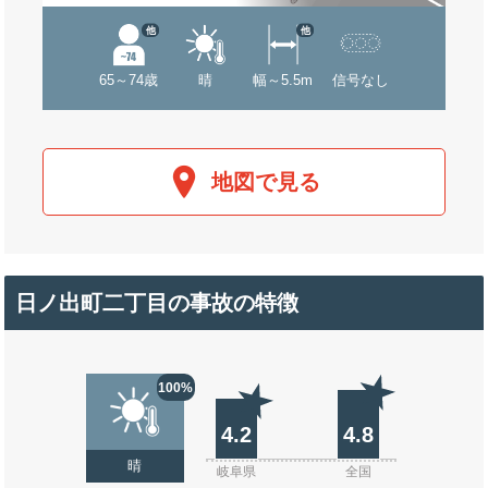
他
他
65～74歳
晴
幅～5.5m
信号なし
地図で見る
日ノ出町二丁目の事故の特徴
100%
4.2
4.8
晴
岐阜県
全国