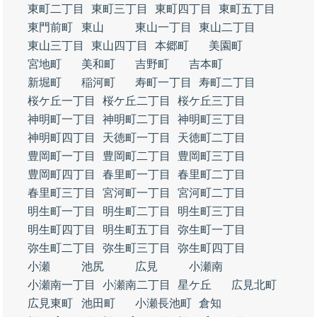
東町二丁目
東町三丁目
東町四丁目
東町五丁目
東門前町
東山
東山一丁目
東山二丁目
東山三丁目
東山四丁目
本郷町
美園町
宮地町
美和町
吉野町
吉本町
新堀町
稲河町
寿町一丁目
寿町二丁目
桜ケ丘一丁目
桜ケ丘二丁目
桜ケ丘三丁目
神明町一丁目
神明町二丁目
神明町三丁目
神明町四丁目
天徳町一丁目
天徳町二丁目
豊岡町一丁目
豊岡町二丁目
豊岡町三丁目
豊岡町四丁目
春里町一丁目
春里町二丁目
春里町三丁目
宮河町一丁目
宮河町二丁目
明生町一丁目
明生町二丁目
明生町三丁目
明生町四丁目
明生町五丁目
弥生町一丁目
弥生町二丁目
弥生町三丁目
弥生町四丁目
小瀬
池尻
広見
小瀬南
小瀬南一丁目
小瀬南二丁目
星ケ丘
広見北町
広見東町
池田町
小瀬長池町
倉知