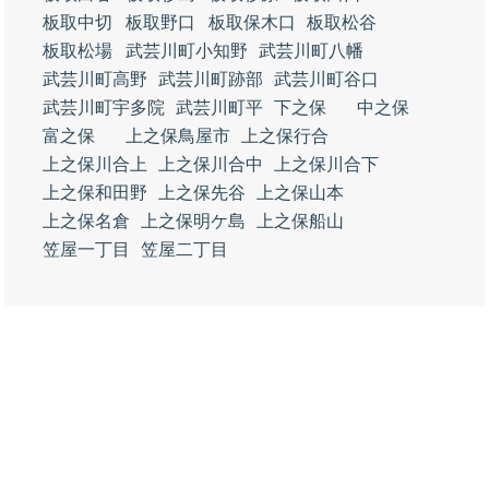
板取中切
板取野口
板取保木口
板取松谷
板取松場
武芸川町小知野
武芸川町八幡
武芸川町高野
武芸川町跡部
武芸川町谷口
武芸川町宇多院
武芸川町平
下之保
中之保
富之保
上之保鳥屋市
上之保行合
上之保川合上
上之保川合中
上之保川合下
上之保和田野
上之保先谷
上之保山本
上之保名倉
上之保明ケ島
上之保船山
笠屋一丁目
笠屋二丁目