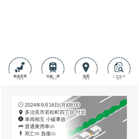
都道府県
沿線・駅
地図
こだわり
で探す
で探す
で探す
条件
2024年9月16日(月)08:00
多治見市若松町四丁目 付近
車両相互 小破事故
普通乗用車
(2)
死亡
負傷
(0)
(1)