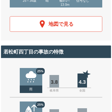
25～34歳
晴
幅9.0～
信号なし
13.0m
地図で見る
若松町四丁目の事故の特徴
25%
3.8
4.3
雨
岐阜県
全国
25%