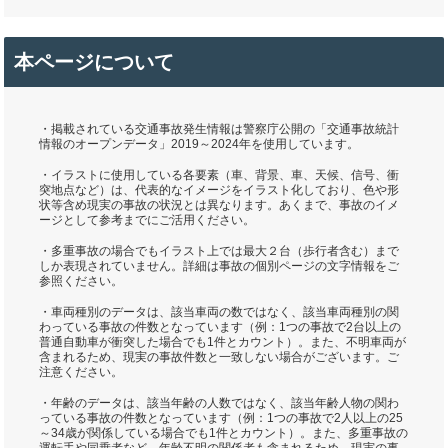
本ページについて
・掲載されている交通事故発生情報は警察庁公開の「交通事故統計
情報のオープンデータ」2019～2024年を使用しています。
・イラストに使用している各要素（車、背景、車、天候、信号、衝
突地点など）は、代表的なイメージをイラスト化しており、色や形
状等含め現実の事故の状況とは異なります。あくまで、事故のイメ
ージとして参考までにご活用ください。
・多重事故の場合でもイラスト上では最大２台（歩行者含む）まで
しか表現されていません。詳細は事故の個別ページの文字情報をご
参照ください。
・車両種別のデータは、該当車両の数ではなく、該当車両種別の関
わっている事故の件数となっています（例：1つの事故で2台以上の
普通自動車が衝突した場合でも1件とカウント）。また、不明車両が
含まれるため、現実の事故件数と一致しない場合がございます。ご
注意ください。
・年齢のデータは、該当年齢の人数ではなく、該当年齢人物の関わ
っている事故の件数となっています（例：1つの事故で2人以上の25
～34歳が関係している場合でも1件とカウント）。また、多重事故の