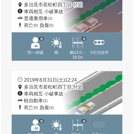
多治見市若松町四丁目 付近
車両相互 小破事故
普通乗用車
(3)
死亡
負傷
(0)
(5)
他
他
35～44歳
晴
幅13.0～
３灯式信号
19.5m
2019年8月31日(土)12:24
多治見市若松町四丁目 付近
車両相互 小破事故
軽自動車
(2)
死亡
負傷
(0)
(3)
他
他