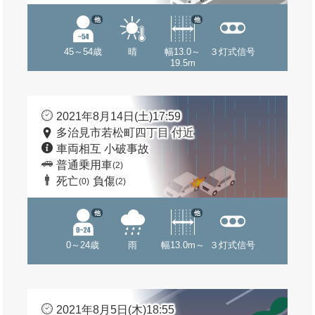
他
他
45～54歳
晴
幅13.0～
３灯式信号
19.5m
2021年8月14日(土)17:59
多治見市若松町四丁目 付近
車両相互 小破事故
普通乗用車
(2)
死亡
負傷
(0)
(2)
他
他
0～24歳
雨
幅13.0m～
３灯式信号
2021年8月5日(木)18:55