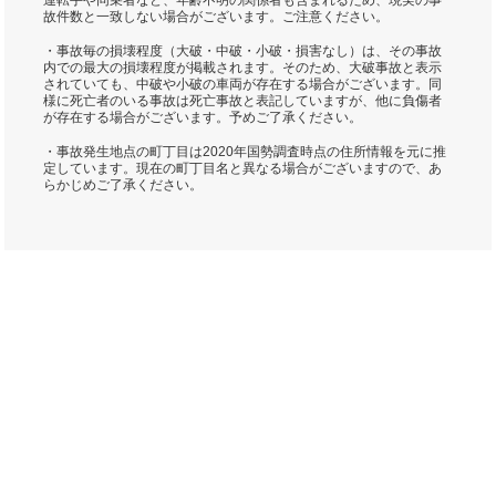
運転手や同乗者など、年齢不明の関係者も含まれるため、現実の事
故件数と一致しない場合がございます。ご注意ください。
・事故毎の損壊程度（大破・中破・小破・損害なし）は、その事故
内での最大の損壊程度が掲載されます。そのため、大破事故と表示
されていても、中破や小破の車両が存在する場合がございます。同
様に死亡者のいる事故は死亡事故と表記していますが、他に負傷者
が存在する場合がございます。予めご了承ください。
・事故発生地点の町丁目は2020年国勢調査時点の住所情報を元に推
定しています。現在の町丁目名と異なる場合がございますので、あ
らかじめご了承ください。