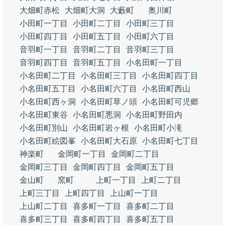
大畑町赤松
大畑町大洞
大藪町
奥川町
小田町一丁目
小田町二丁目
小田町三丁目
小田町四丁目
小田町五丁目
小田町六丁目
音羽町一丁目
音羽町二丁目
音羽町三丁目
音羽町四丁目
音羽町五丁目
小名田町一丁目
小名田町二丁目
小名田町三丁目
小名田町四丁目
小名田町五丁目
小名田町六丁目
小名田町西山
小名田町西ヶ洞
小名田町草ノ頭
小名田町可児郷
小名田町東谷
小名田町悪洞
小名田町野田内
小名田町別山
小名田町岩ヶ根
小名田町小滝
小名田町絵図峯
小名田町大石原
小名田町七丁目
神楽町
金岡町一丁目
金岡町二丁目
金岡町三丁目
金岡町四丁目
金岡町五丁目
金山町
窯町
上町一丁目
上町二丁目
上町三丁目
上町四丁目
上山町一丁目
上山町二丁目
喜多町一丁目
喜多町二丁目
喜多町三丁目
喜多町四丁目
喜多町五丁目