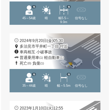
他
他
45～54歳
晴
幅5.5～
信号なし
9.0m
2024年9月20日(金)05:30
多治見市平井町一丁目 付近
車両相互 小破事故
普通乗用車
軽自動車
(1)
(1)
死亡
負傷
(0)
(1)
他
他
35～44歳
晴
幅～5.5m
信号なし
2023年1月10日(火)12:55