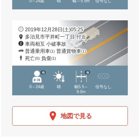
0～24歳
晴
幅～5.5m
信号なし
2019年12月28日(土)05:25
多治見市平井町一丁目 付近
車両相互 小破事故
普通乗用車
普通貨物車
(1)
(1)
死亡
負傷
(0)
(1)
他
他
0～24歳
晴
幅5.5～
信号なし
9.0m
地図で見る