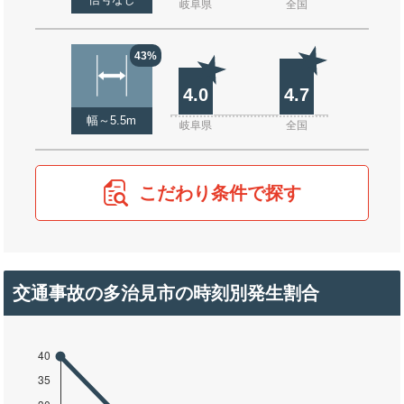
信号なし
岐阜県
全国
43%
4.0
4.7
幅～5.5m
岐阜県
全国
こだわり条件で探す
交通事故の多治見市の時刻別発生割合