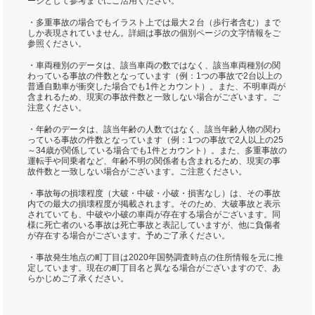
ージとして参考までにご活用ください。
・多重事故の場合でもイラスト上では最大２台（歩行者含む）まで
しか表現されていません。詳細は事故の個別ページの文字情報をご
参照ください。
・車両種別のデータは、該当車両の数ではなく、該当車両種別の関
わっている事故の件数となっています（例：1つの事故で2台以上の
普通自動車が衝突した場合でも1件とカウント）。また、不明車両が
含まれるため、現実の事故件数と一致しない場合がございます。ご
注意ください。
・年齢のデータは、該当年齢の人数ではなく、該当年齢人物の関わ
っている事故の件数となっています（例：1つの事故で2人以上の25
～34歳が関係している場合でも1件とカウント）。また、多重事故の
運転手や同乗者など、年齢不明の関係者も含まれるため、現実の事
故件数と一致しない場合がございます。ご注意ください。
・事故毎の損壊程度（大破・中破・小破・損害なし）は、その事故
内での最大の損壊程度が掲載されます。そのため、大破事故と表示
されていても、中破や小破の車両が存在する場合がございます。同
様に死亡者のいる事故は死亡事故と表記していますが、他に負傷者
が存在する場合がございます。予めご了承ください。
・事故発生地点の町丁目は2020年国勢調査時点の住所情報を元に推
定しています。現在の町丁目名と異なる場合がございますので、あ
らかじめご了承ください。