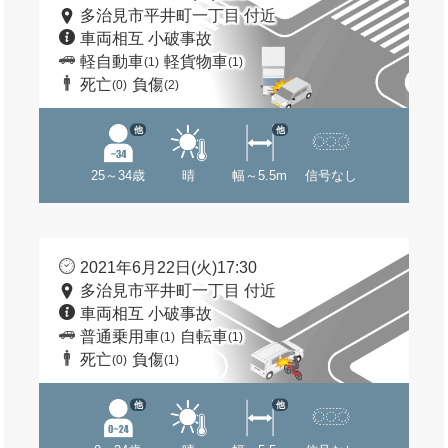
多治見市平井町一丁目 付近
車両相互 小破事故
軽自動車
軽貨物車
(1)
(1)
死亡
負傷
(0)
(2)
他
他
25～34歳
晴
幅～5.5m
信号なし
2021年6月22日(火)17:30
多治見市平井町一丁目 付近
車両相互 小破事故
普通乗用車
自転車
(1)
(1)
死亡
負傷
(0)
(1)
他
他