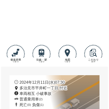
都道府県
沿線・駅
地図
こだわり
で探す
で探す
で探す
条件
2024年12月11日(水)07:30
多治見市平井町一丁目 付近
車両相互 小破事故
普通乗用車
(2)
死亡
負傷
(0)
(1)