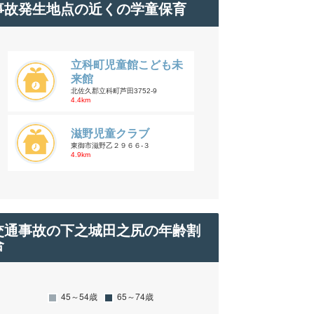
事故発生地点の近くの学童保育
立科町児童館こども未
来館
北佐久郡立科町芦田3752-9
4.4km
滋野児童クラブ
東御市滋野乙２９６６-３
4.9km
交通事故の下之城田之尻の年齢割
合