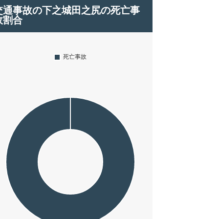
交通事故の下之城田之尻の死亡事
故割合