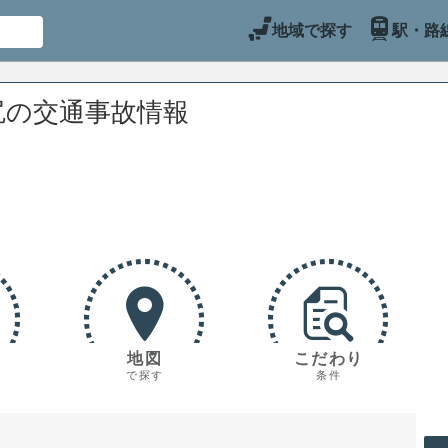
地域で探す
駅・路
尻の交通事故情報
地図
こだわり
で探す
条件