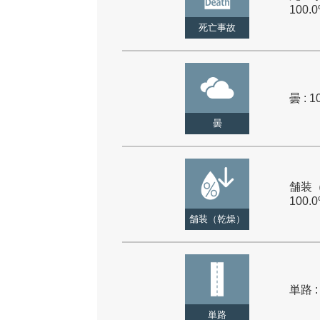
100.
死亡事故
曇 : 1
曇
舗装（
100.
舗装（乾燥）
単路 :
単路