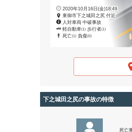
2020年10月16日(金)18:49
東御市下之城田之尻 付近
人対車両 中破事故
軽自動車
歩行者
(1)
(1)
死亡
負傷
(1)
(0)
下之城田之尻の事故の特徴
死亡事