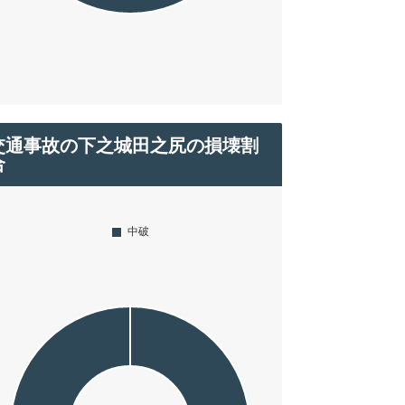
交通事故の下之城田之尻の損壊割
合