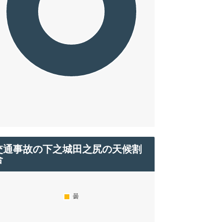
交通事故の下之城田之尻の天候割
合