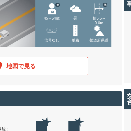
他
他
45～54歳
曇
幅5.5～
9.0m
信号なし
単路
都道府県道
地図で見る
故 :