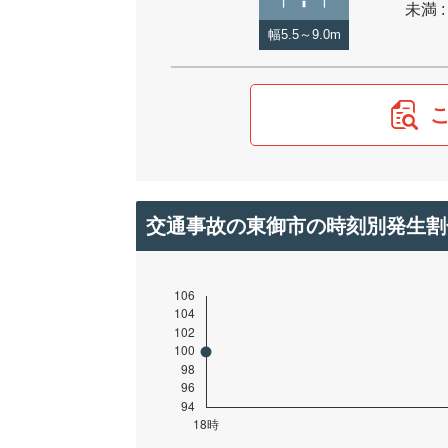
未満 :
幅5.5～9.0m
交通事故の東御市の時刻別発生割