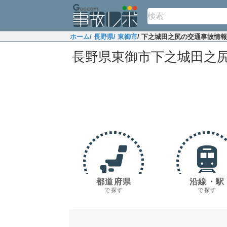
ホーム
/ 長野県
/ 東御市
/ 下之城田之尻の交通事故情報
長野県東御市下之城田之
都道府県
沿線・駅
で探す
で探す