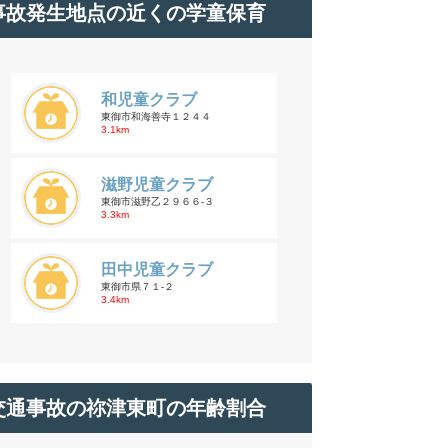
事故発生地点の近くの学童保育
和児童クラブ
東御市和海善寺１２４４
3.1km
滋野児童クラブ
東御市滋野乙２９６６-３
3.3km
田中児童クラブ
東御市県７１-２
3.4km
交通事故の祢津東町の年齢割合