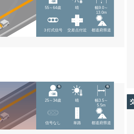
55～64歳
晴
幅9.0～
13.0m
３灯式信号
交差点付近
都道府県道
他
他
25～34歳
晴
幅3.5～
5.5m
信号なし
単路
都道府県道