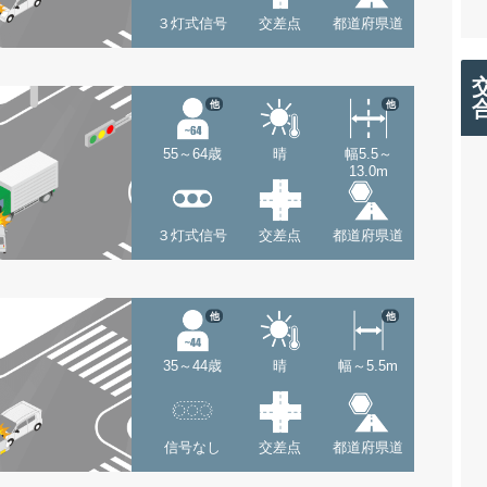
３灯式信号
交差点
都道府県道
他
他
55～64歳
晴
幅5.5～
13.0m
３灯式信号
交差点
都道府県道
他
他
35～44歳
晴
幅～5.5m
信号なし
交差点
都道府県道