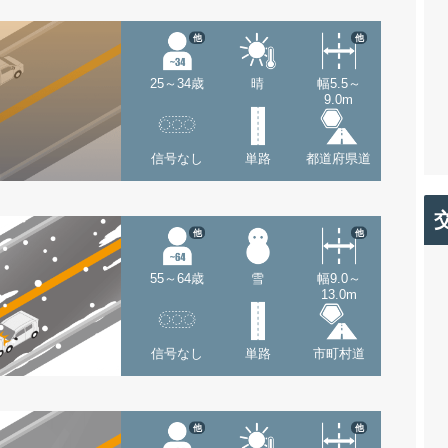
他
他
25～34歳
晴
幅5.5～
9.0m
信号なし
単路
都道府県道
他
他
55～64歳
雪
幅9.0～
13.0m
信号なし
単路
市町村道
他
他