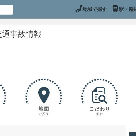
地域で探す
駅・路
交通事故情報
地図
こだわり
で探す
条件