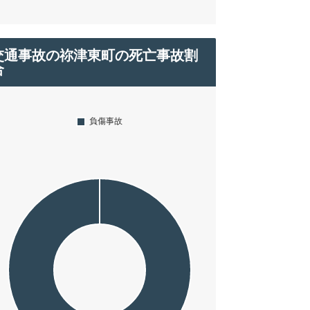
交通事故の祢津東町の死亡事故割
合