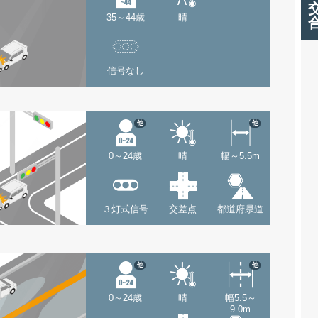
35～44歳
晴
信号なし
他
他
0～24歳
晴
幅～5.5m
３灯式信号
交差点
都道府県道
他
他
0～24歳
晴
幅5.5～
9.0m