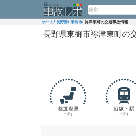
ホーム
/ 長野県
/ 東御市
/ 祢津東町の交通事故情報
長野県東御市祢津東町の
都道府県
沿線・駅
で探す
で探す