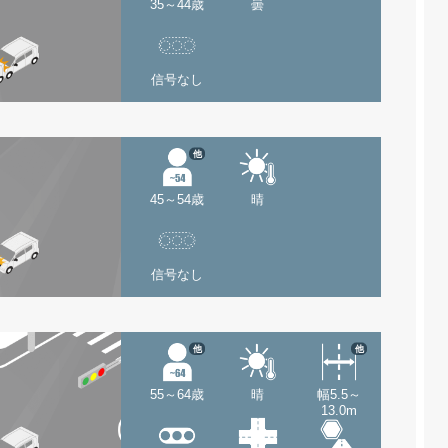
35～44歳
曇
信号なし
他
45～54歳
晴
信号なし
他
他
55～64歳
晴
幅5.5～
13.0m