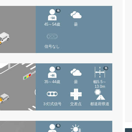
他
45～54歳
曇
信号なし
他
他
35～44歳
曇
幅5.5～
13.0m
３灯式信号
交差点
都道府県道
他