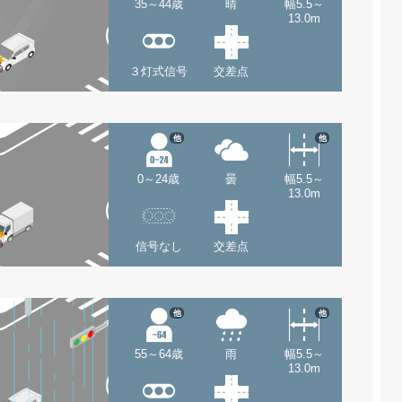
35～44歳
晴
幅5.5～
13.0m
３灯式信号
交差点
他
他
0～24歳
曇
幅5.5～
13.0m
信号なし
交差点
他
他
55～64歳
雨
幅5.5～
13.0m