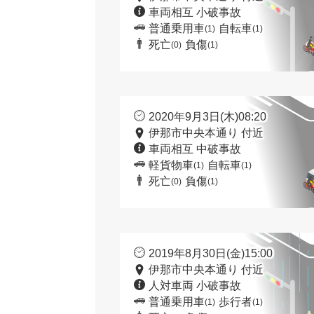
車両相互 小破事故
普通乗用車
自転車
(1)
(1)
死亡
負傷
(0)
(1)
2020年9月3日(木)08:20
伊那市中央本通り 付近
車両相互 中破事故
軽貨物車
自転車
(1)
(1)
死亡
負傷
(0)
(1)
2019年8月30日(金)15:00
伊那市中央本通り 付近
人対車両 小破事故
普通乗用車
歩行者
(1)
(1)