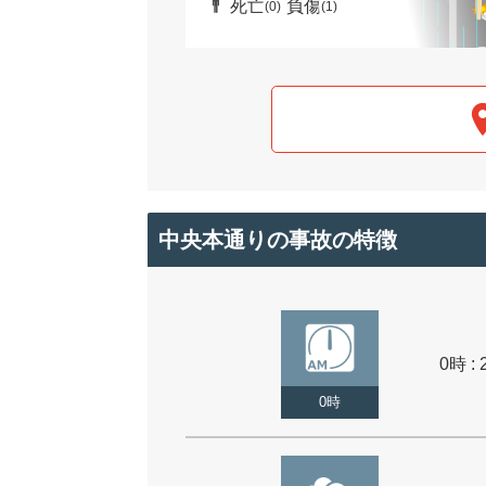
死亡
負傷
(0)
(1)
中央本通りの事故の特徴
0時 : 
0時