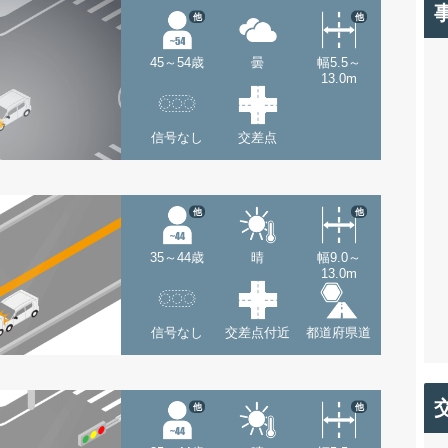
他
他
45～54歳
曇
幅5.5～
13.0m
信号なし
交差点
他
他
35～44歳
晴
幅9.0～
13.0m
信号なし
交差点付近
都道府県道
他
他