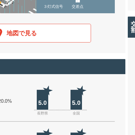
３灯式信号
交差点
地図で見る
20.0%
5.0
5.0
長野県
全国