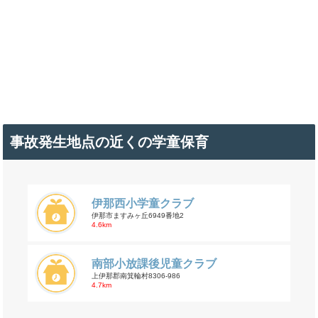
事故発生地点の近くの学童保育
伊那西小学童クラブ
伊那市ますみヶ丘6949番地2
4.6km
南部小放課後児童クラブ
上伊那郡南箕輪村8306-986
4.7km