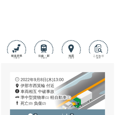
都道府県
沿線・駅
地図
こだわり
で探す
で探す
で探す
条件
2022年9月8日(木)13:00
伊那市西箕輪 付近
車両相互 中破事故
準中型貨物車
軽自動車
(1)
(1)
死亡
負傷
(0)
(2)
他
他