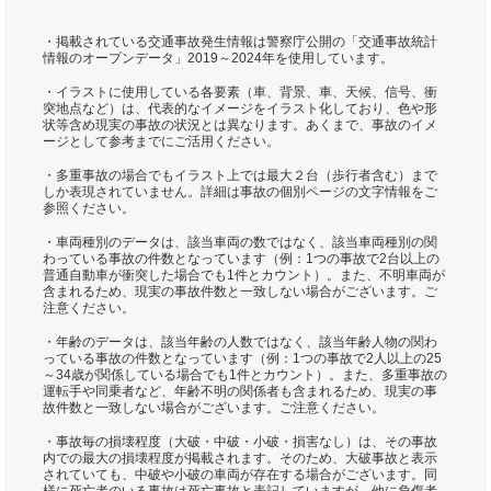
・掲載されている交通事故発生情報は警察庁公開の「交通事故統計
情報のオープンデータ」2019～2024年を使用しています。
・イラストに使用している各要素（車、背景、車、天候、信号、衝
突地点など）は、代表的なイメージをイラスト化しており、色や形
状等含め現実の事故の状況とは異なります。あくまで、事故のイメ
ージとして参考までにご活用ください。
・多重事故の場合でもイラスト上では最大２台（歩行者含む）まで
しか表現されていません。詳細は事故の個別ページの文字情報をご
参照ください。
・車両種別のデータは、該当車両の数ではなく、該当車両種別の関
わっている事故の件数となっています（例：1つの事故で2台以上の
普通自動車が衝突した場合でも1件とカウント）。また、不明車両が
含まれるため、現実の事故件数と一致しない場合がございます。ご
注意ください。
・年齢のデータは、該当年齢の人数ではなく、該当年齢人物の関わ
っている事故の件数となっています（例：1つの事故で2人以上の25
～34歳が関係している場合でも1件とカウント）。また、多重事故の
運転手や同乗者など、年齢不明の関係者も含まれるため、現実の事
故件数と一致しない場合がございます。ご注意ください。
・事故毎の損壊程度（大破・中破・小破・損害なし）は、その事故
内での最大の損壊程度が掲載されます。そのため、大破事故と表示
されていても、中破や小破の車両が存在する場合がございます。同