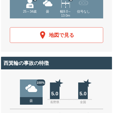
25～34歳
曇
幅9.0～
信号なし
13.0m
地図で見る
西箕輪の事故の特徴
100%
5.0
5.0
曇
長野県
全国