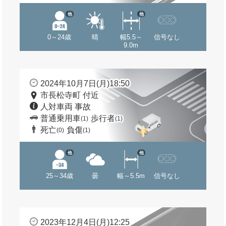
他
他
0～24歳
晴
幅5.5～
信号なし
9.0m
2024年10月7日(月)18:50
市長松寺町 付近
人対車両 事故
普通乗用車
歩行者
(1)
(1)
死亡
負傷
(0)
(1)
他
他
25～34歳
曇
幅～5.5m
信号なし
2023年12月4日(月)12:25