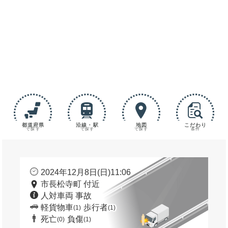
都道府県
沿線・駅
地図
こだわり
で探す
で探す
で探す
条件
2024年12月8日(日)11:06
市長松寺町 付近
人対車両 事故
軽貨物車
歩行者
(1)
(1)
死亡
負傷
(0)
(1)