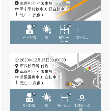
車両相互 小破事故
準中型貨物車
軽自動車
(1)
(1)
死亡
負傷
(0)
(1)
他
他
25～34歳
晴
幅5.5～
信号なし
9.0m
2020年12月16日(水)08:00
市長松寺町 付近
車両相互 小破事故
普通乗用車
自転車
(1)
(1)
死亡
負傷
(0)
(1)
他
他
0～24歳
晴
幅～5.5m
１灯式（点
滅）