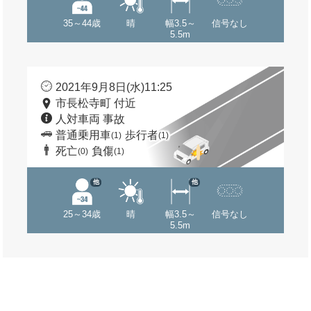
35～44歳
晴
幅3.5～
信号なし
5.5m
2021年9月8日(水)11:25
市長松寺町 付近
人対車両 事故
普通乗用車
歩行者
(1)
(1)
死亡
負傷
(0)
(1)
他
他
25～34歳
晴
幅3.5～
信号なし
5.5m