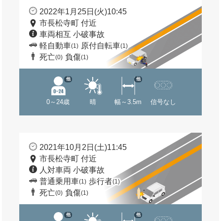
2022年1月25日(火)10:45
市長松寺町 付近
車両相互 小破事故
軽自動車
原付自転車
(1)
(1)
死亡
負傷
(0)
(1)
他
他
0～24歳
晴
幅～3.5m
信号なし
2021年10月2日(土)11:45
市長松寺町 付近
人対車両 小破事故
普通乗用車
歩行者
(1)
(1)
死亡
負傷
(0)
(1)
他
他