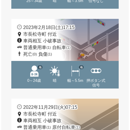
25～34歳
晴
幅～3.5m
信号なし
2023年2月18日(土)17:15
市長松寺町 付近
車両相互 小破事故
普通乗用車
自転車
(1)
(1)
死亡
負傷
(0)
(1)
他
他
0～24歳
晴
幅～5.5m
押ボタン式
信号
2022年11月29日(火)07:15
市長松寺町 付近
車両相互 小破事故
普通乗用車
原付自転車
(1)
(1)