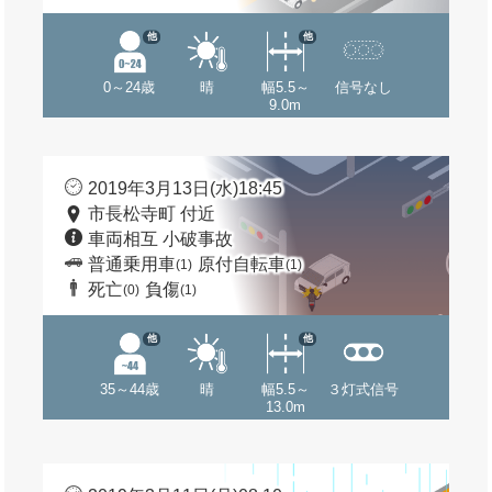
他
他
0～24歳
晴
幅5.5～
信号なし
9.0m
2019年3月13日(水)18:45
市長松寺町 付近
車両相互 小破事故
普通乗用車
原付自転車
(1)
(1)
死亡
負傷
(0)
(1)
他
他
35～44歳
晴
幅5.5～
３灯式信号
13.0m