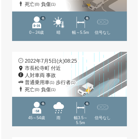
死亡
負傷
(0)
(1)
他
他
0～24歳
晴
幅～5.5m
信号なし
2022年7月5日(火)08:25
市長松寺町 付近
人対車両 事故
普通乗用車
歩行者
(1)
(1)
死亡
負傷
(0)
(1)
他
他
45～54歳
雨
幅3.5～
信号なし
5.5m