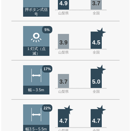
4.9
3.7
押ボタン式信
山梨県
全国
号
5%
3.9
4.5
１灯式（点
山梨県
全国
滅）
17%
3.7
5.0
幅～3.5m
山梨県
全国
22%
4.7
4.7
幅3.5～5.5m
山梨県
全国