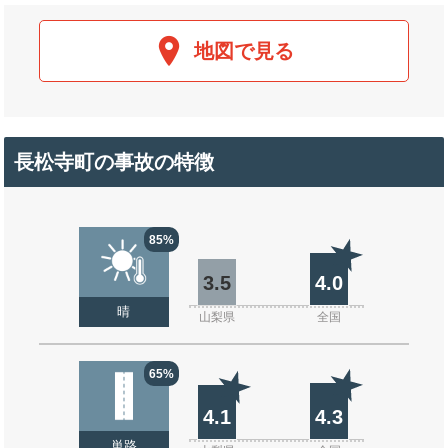
地図で見る
長松寺町の事故の特徴
85%
3.5
4.0
晴
山梨県
全国
65%
4.1
4.3
単路