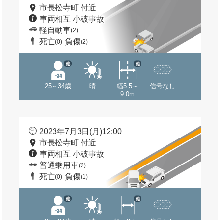
市長松寺町 付近
車両相互 小破事故
軽自動車
(2)
死亡
負傷
(0)
(2)
他
他
25～34歳
晴
幅5.5～
信号なし
9.0m
2023年7月3日(月)12:00
市長松寺町 付近
車両相互 小破事故
普通乗用車
(2)
死亡
負傷
(0)
(1)
他
他