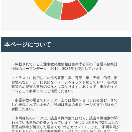
本ページについて
・掲載されている交通事故発生情報は警察庁公開の「交通事故統計
情報のオープンデータ」2019～2024年を使用しています。
・イラストに使用している各要素（車、背景、車、天候、信号、衝
突地点など）は、代表的なイメージをイラスト化しており、色や形
状等含め現実の事故の状況とは異なります。あくまで、事故のイメ
ージとして参考までにご活用ください。
・多重事故の場合でもイラスト上では最大２台（歩行者含む）まで
しか表現されていません。詳細は事故の個別ページの文字情報をご
参照ください。
・車両種別のデータは、該当車両の数ではなく、該当車両種別の関
わっている事故の件数となっています（例：1つの事故で2台以上の
普通自動車が衝突した場合でも1件とカウント）。また、不明車両が
含まれるため、現実の事故件数と一致しない場合がございます。ご