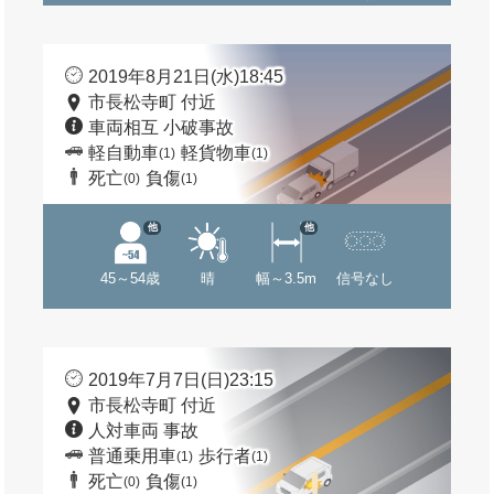
2019年8月21日(水)18:45
市長松寺町 付近
車両相互 小破事故
軽自動車
軽貨物車
(1)
(1)
死亡
負傷
(0)
(1)
他
他
45～54歳
晴
幅～3.5m
信号なし
2019年7月7日(日)23:15
市長松寺町 付近
人対車両 事故
普通乗用車
歩行者
(1)
(1)
死亡
負傷
(0)
(1)