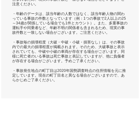
注意ください。
・年齢のデータは、該当年齢の人数ではなく、該当年齢人物の関わ
っている事故の件数となっています（例：1つの事故で2人以上の25
～34歳が関係している場合でも1件とカウント）。また、多重事故の
運転手や同乗者など、年齢不明の関係者も含まれるため、現実の事
故件数と一致しない場合がございます。ご注意ください。
・事故毎の損壊程度（大破・中破・小破・損害なし）は、その事故
内での最大の損壊程度が掲載されます。そのため、大破事故と表示
されていても、中破や小破の車両が存在する場合がございます。同
様に死亡者のいる事故は死亡事故と表記していますが、他に負傷者
が存在する場合がございます。予めご了承ください。
・事故発生地点の町丁目は2020年国勢調査時点の住所情報を元に推
定しています。現在の町丁目名と異なる場合がございますので、あ
らかじめご了承ください。