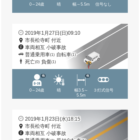
0～24歳
晴
幅～5.5m
信号なし
2019年1月27日(日)09:10
市長松寺町 付近
車両相互 小破事故
普通乗用車
自転車
(1)
(1)
死亡
負傷
(0)
(1)
他
他
0～24歳
晴
幅3.5～
３灯式信号
5.5m
2019年1月23日(水)18:15
市長松寺町 付近
車両相互 小破事故