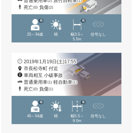
普通乗用車
原付自転車
(2)
(1)
死亡
負傷
(0)
(2)
他
他
25～34歳
晴
幅3.5～
信号なし
5.5m
2019年1月19日(土)17:55
市長松寺町 付近
車両相互 小破事故
普通乗用車
軽自動車
(1)
(1)
死亡
負傷
(0)
(1)
他
他
45～54歳
晴
幅5.5～
信号なし
9.0m