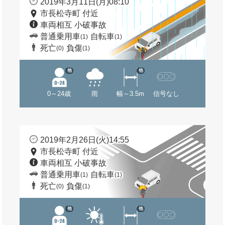
2019年3月11日(月)08:10
市長松寺町 付近
車両相互 小破事故
普通乗用車
自転車
(1)
(1)
死亡
負傷
(0)
(1)
他
他
0～24歳
雨
幅～3.5m
信号なし
2019年2月26日(火)14:55
市長松寺町 付近
車両相互 小破事故
普通乗用車
自転車
(1)
(1)
死亡
負傷
(0)
(1)
他
他