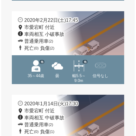
2020年2月22日(土)17:45
市愛宕町 付近
車両相互 小破事故
普通乗用車
(2)
死亡
負傷
(0)
(2)
他
他
35～44歳
曇
幅5.5～
信号なし
9.0m
2020年1月14日(火)17:30
市愛宕町 付近
車両相互 中破事故
普通乗用車
(2)
死亡
負傷
(0)
(1)