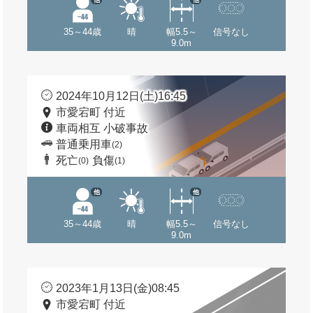
35～44歳
晴
幅5.5～
信号なし
9.0m
2024年10月12日(土)16:45
市愛宕町 付近
車両相互 小破事故
普通乗用車
(2)
死亡
負傷
(0)
(1)
他
他
35～44歳
晴
幅5.5～
信号なし
9.0m
2023年1月13日(金)08:45
市愛宕町 付近