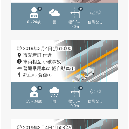
他
他
0～24歳
曇
幅5.5～
信号なし
9.0m
2019年3月4日(月)10:00
市愛宕町 付近
車両相互 小破事故
普通乗用車
軽自動車
(1)
(1)
死亡
負傷
(0)
(1)
他
他
25～34歳
雨
幅5.5～
信号なし
9.0m
2019年3月4日(月)08:45