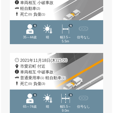
車両相互 小破事故
軽自動車
(2)
死亡
負傷
(0)
(1)
他
他
35～44歳
晴
幅3.5～
信号なし
5.5m
2021年11月18日(木)15:00
市愛宕町 付近
車両相互 中破事故
普通乗用車
軽自動車
(1)
(1)
死亡
負傷
(0)
(3)
他
他
65～74歳
晴
幅5.5～
信号なし
9.0m