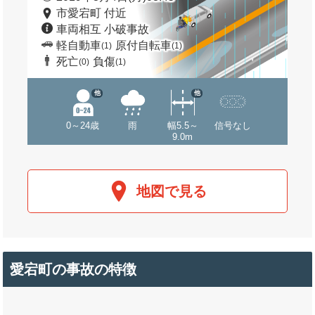
市愛宕町 付近
車両相互 小破事故
軽自動車
原付自転車
(1)
(1)
死亡
負傷
(0)
(1)
他
他
0～24歳
雨
幅5.5～
信号なし
9.0m
地図で見る
愛宕町の事故の特徴