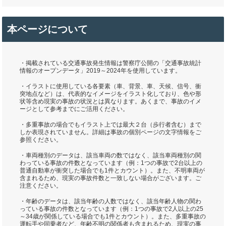
本ページについて
・掲載されている交通事故発生情報は警察庁公開の「交通事故統計
情報のオープンデータ」2019～2024年を使用しています。
・イラストに使用している各要素（車、背景、車、天候、信号、衝
突地点など）は、代表的なイメージをイラスト化しており、色や形
状等含め現実の事故の状況とは異なります。あくまで、事故のイメ
ージとして参考までにご活用ください。
・多重事故の場合でもイラスト上では最大２台（歩行者含む）まで
しか表現されていません。詳細は事故の個別ページの文字情報をご
参照ください。
・車両種別のデータは、該当車両の数ではなく、該当車両種別の関
わっている事故の件数となっています（例：1つの事故で2台以上の
普通自動車が衝突した場合でも1件とカウント）。また、不明車両が
含まれるため、現実の事故件数と一致しない場合がございます。ご
注意ください。
・年齢のデータは、該当年齢の人数ではなく、該当年齢人物の関わ
っている事故の件数となっています（例：1つの事故で2人以上の25
～34歳が関係している場合でも1件とカウント）。また、多重事故の
運転手や同乗者など、年齢不明の関係者も含まれるため、現実の事