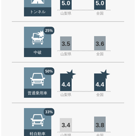
5.0
5.0
トンネル
山梨県
全国
25%
3.5
3.6
中破
山梨県
全国
50%
4.4
4.4
普通乗用車
山梨県
全国
33%
3.4
3.8
軽自動車
山梨県
全国