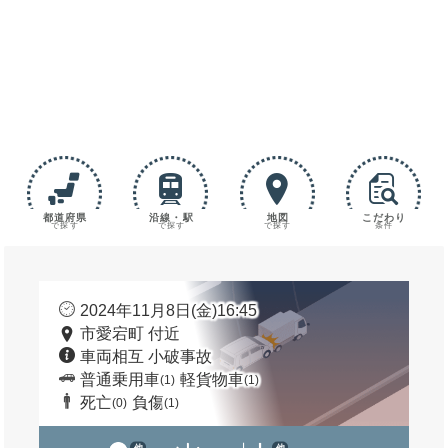
都道府県
沿線・駅
地図
こだわり
で探す
で探す
で探す
条件
2024年11月8日(金)16:45
市愛宕町 付近
車両相互 小破事故
普通乗用車
軽貨物車
(1)
(1)
死亡
負傷
(0)
(1)
他
他