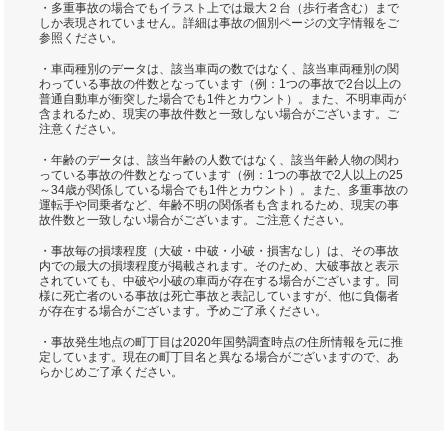
・多重事故の場合でもイラスト上では最大２台（歩行者含む）まで
しか表現されていません。詳細は事故の個別ページの文字情報をご
参照ください。
・車両種別のデータは、該当車両の数ではなく、該当車両種別の関
わっている事故の件数となっています（例：1つの事故で2台以上の
普通自動車が衝突した場合でも1件とカウント）。また、不明車両が
含まれるため、現実の事故件数と一致しない場合がございます。ご
注意ください。
・年齢のデータは、該当年齢の人数ではなく、該当年齢人物の関わ
っている事故の件数となっています（例：1つの事故で2人以上の25
～34歳が関係している場合でも1件とカウント）。また、多重事故の
運転手や同乗者など、年齢不明の関係者も含まれるため、現実の事
故件数と一致しない場合がございます。ご注意ください。
・事故毎の損壊程度（大破・中破・小破・損害なし）は、その事故
内での最大の損壊程度が掲載されます。そのため、大破事故と表示
されていても、中破や小破の車両が存在する場合がございます。同
様に死亡者のいる事故は死亡事故と表記していますが、他に負傷者
が存在する場合がございます。予めご了承ください。
・事故発生地点の町丁目は2020年国勢調査時点の住所情報を元に推
定しています。現在の町丁目名と異なる場合がございますので、あ
らかじめご了承ください。