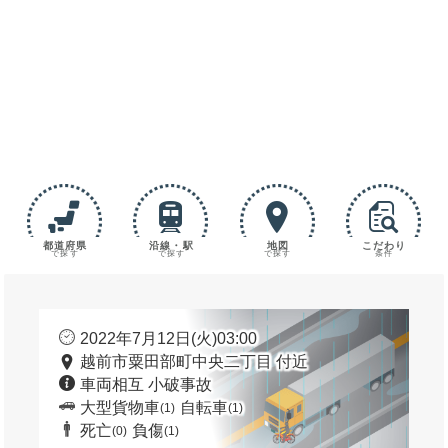
都道府県
沿線・駅
地図
こだわり
で探す
で探す
で探す
条件
2022年7月12日(火)03:00
越前市粟田部町中央二丁目 付近
車両相互 小破事故
大型貨物車
自転車
(1)
(1)
死亡
負傷
(0)
(1)