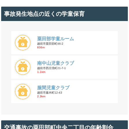
事故発生地点の近くの学童保育
粟田部学童ルーム
越前市粟田部町46-2
836m
南中山児童クラブ
越前市西庄境町21-7-1
1.1km
服間児童クラブ
越前市藤木町12-43
2.3km
交通事故の粟田部町中央二丁目の年齢割合