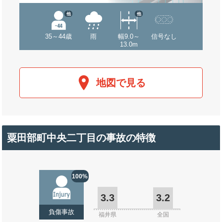
他
他
35～44歳
雨
幅9.0～
信号なし
13.0m
地図で見る
粟田部町中央二丁目の事故の特徴
100%
3.3
3.2
負傷事故
福井県
全国