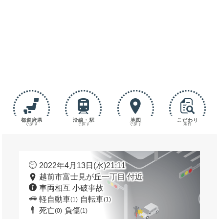
都道府県
沿線・駅
地図
こだわり
で探す
で探す
で探す
条件
2022年4月13日(水)21:11
越前市富士見が丘一丁目 付近
車両相互 小破事故
軽自動車
自転車
(1)
(1)
死亡
負傷
(0)
(1)