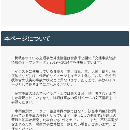
本ページについて
・掲載されている交通事故発生情報は警察庁公開の「交通事故統計
情報のオープンデータ」2019～2024年を使用しています。
・イラストに使用している各要素（車、背景、車、天候、信号、衝
突地点など）は、代表的なイメージをイラスト化しており、色や形
状等含め現実の事故の状況とは異なります。あくまで、事故のイメ
ージとして参考までにご活用ください。
・多重事故の場合でもイラスト上では最大２台（歩行者含む）まで
しか表現されていません。詳細は事故の個別ページの文字情報をご
参照ください。
・車両種別のデータは、該当車両の数ではなく、該当車両種別の関
わっている事故の件数となっています（例：1つの事故で2台以上の
普通自動車が衝突した場合でも1件とカウント）。また、不明車両が
含まれるため、現実の事故件数と一致しない場合がございます。ご
注意ください。