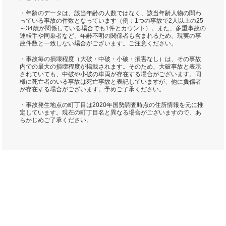
・年齢のデータは、該当年齢の人数ではなく、該当年齢人物の関わ
っている事故の件数となっています（例：1つの事故で2人以上の25
～34歳が関係している場合でも1件とカウント）。また、多重事故の
運転手や同乗者など、年齢不明の関係者も含まれるため、現実の事
故件数と一致しない場合がございます。ご注意ください。
・事故毎の損壊程度（大破・中破・小破・損害なし）は、その事故
内での最大の損壊程度が掲載されます。そのため、大破事故と表示
されていても、中破や小破の車両が存在する場合がございます。同
様に死亡者のいる事故は死亡事故と表記していますが、他に負傷者
が存在する場合がございます。予めご了承ください。
・事故発生地点の町丁目は2020年国勢調査時点の住所情報を元に推
定しています。現在の町丁目名と異なる場合がございますので、あ
らかじめご了承ください。