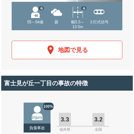
他
他
55～64歳
曇
幅5.5～
３灯式信号
13.0m
地図で見る
富士見が丘一丁目の事故の特徴
100%
3.3
3.2
負傷事故
福井県
全国