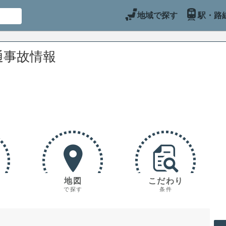
地域で探す
駅・路
通事故情報
地図
こだわり
で探す
条件