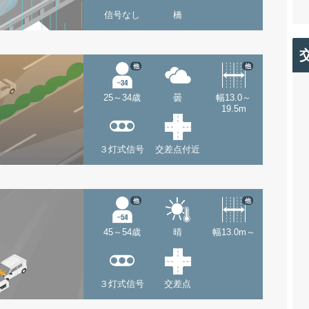
信号なし
橋
他
他
25～34歳
曇
幅13.0～
19.5m
３灯式信号
交差点付近
他
他
45～54歳
晴
幅13.0m～
３灯式信号
交差点