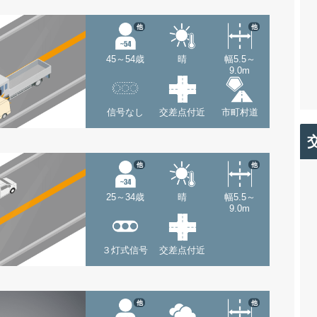
他
他
45～54歳
晴
幅5.5～
9.0m
信号なし
交差点付近
市町村道
他
他
25～34歳
晴
幅5.5～
9.0m
３灯式信号
交差点付近
他
他