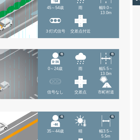
45～54歳
雨
幅9.0～
13.0m
３灯式信号
交差点付近
他
他
0～24歳
雨
幅5.5～
13.0m
信号なし
交差点
市町村道
他
他
35～44歳
晴
幅3.5～
5.5m