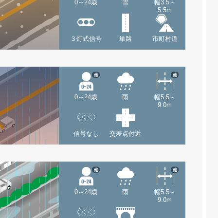
0～24歳
雪
幅3.5～
5.5m
３灯式信号
単路
市町村道
他
他
0～24歳
雨
幅5.5～
9.0m
信号なし
交差点付近
他
他
0～24歳
雨
幅5.5～
9.0m