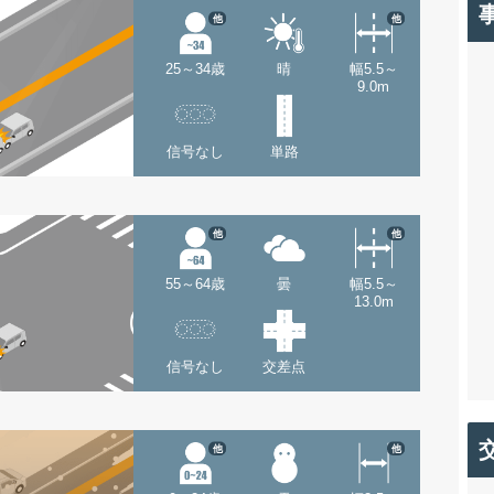
他
他
25～34歳
晴
幅5.5～
9.0m
信号なし
単路
他
他
55～64歳
曇
幅5.5～
13.0m
信号なし
交差点
他
他