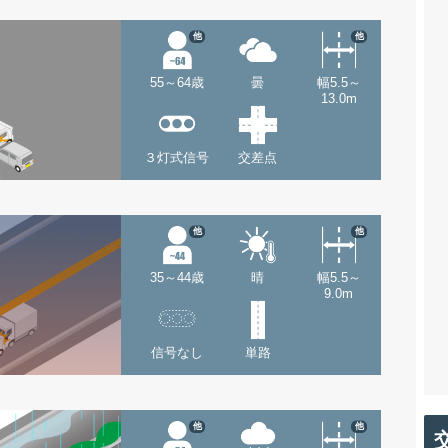
他
他
55～64歳
曇
幅5.5～
13.0m
３灯式信号
交差点
他
他
35～44歳
晴
幅5.5～
9.0m
信号なし
単路
他
他