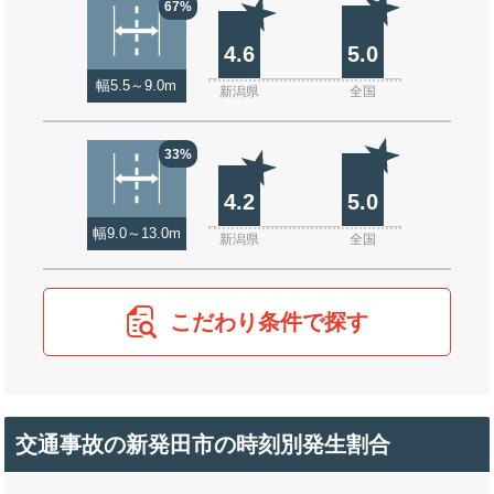
67%
4.6
5.0
幅5.5～9.0m
新潟県
全国
33%
4.2
5.0
幅9.0～13.0m
新潟県
全国
こだわり条件で探す
交通事故の新発田市の時刻別発生割合