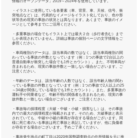
情報のオープンデータ」2019～2024年を使用しています。
・イラストに使用している各要素（車、背景、車、天候、信号、衝
突地点など）は、代表的なイメージをイラスト化しており、色や形
状等含め現実の事故の状況とは異なります。あくまで、事故のイメ
ージとして参考までにご活用ください。
・多重事故の場合でもイラスト上では最大２台（歩行者含む）まで
しか表現されていません。詳細は事故の個別ページの文字情報をご
参照ください。
・車両種別のデータは、該当車両の数ではなく、該当車両種別の関
わっている事故の件数となっています（例：1つの事故で2台以上の
普通自動車が衝突した場合でも1件とカウント）。また、不明車両が
含まれるため、現実の事故件数と一致しない場合がございます。ご
注意ください。
・年齢のデータは、該当年齢の人数ではなく、該当年齢人物の関わ
っている事故の件数となっています（例：1つの事故で2人以上の25
～34歳が関係している場合でも1件とカウント）。また、多重事故の
運転手や同乗者など、年齢不明の関係者も含まれるため、現実の事
故件数と一致しない場合がございます。ご注意ください。
・事故毎の損壊程度（大破・中破・小破・損害なし）は、その事故
内での最大の損壊程度が掲載されます。そのため、大破事故と表示
されていても、中破や小破の車両が存在する場合がございます。同
様に死亡者のいる事故は死亡事故と表記していますが、他に負傷者
が存在する場合がございます。予めご了承ください。
・事故発生地点の町丁目は2020年国勢調査時点の住所情報を元に推