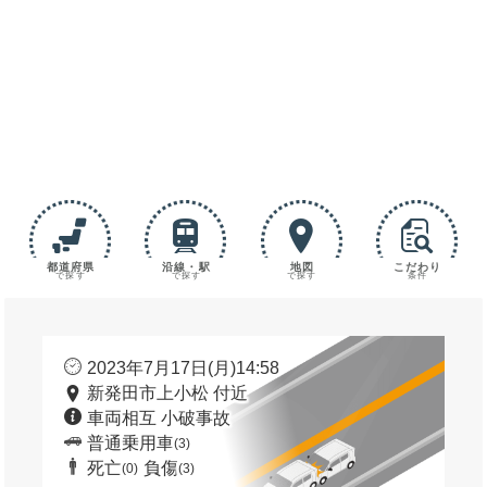
都道府県
沿線・駅
地図
こだわり
で探す
で探す
で探す
条件
2023年7月17日(月)14:58
新発田市上小松 付近
車両相互 小破事故
普通乗用車
(3)
死亡
負傷
(0)
(3)