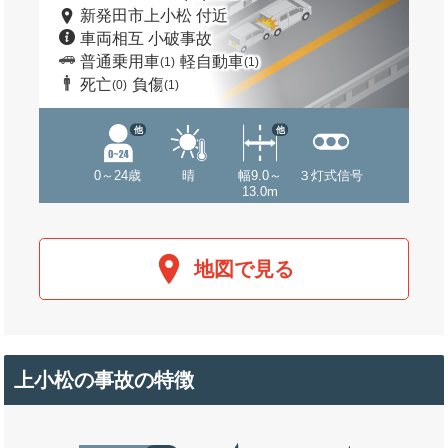
新発田市上小松 付近
車両相互 小破事故
普通乗用車
軽自動車
(1)
(1)
死亡
負傷
(0)
(1)
他
他
0～24歳
晴
幅9.0～
３灯式信号
13.0m
地図で見る
上小松の事故の特徴