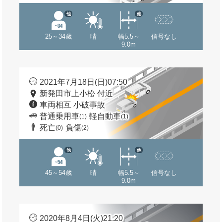
他
他
25～34歳
晴
幅5.5～
信号なし
9.0m
2021年7月18日(日)07:50
新発田市上小松 付近
車両相互 小破事故
普通乗用車
軽自動車
(1)
(1)
死亡
負傷
(0)
(2)
他
他
45～54歳
晴
幅5.5～
信号なし
9.0m
2020年8月4日(火)21:20