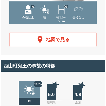
他
他
75歳以上
晴
幅3.5～
信号なし
5.5m
地図で見る
西山町鬼王の事故の特徴
100%
5.0
4.8
晴
新潟県
全国