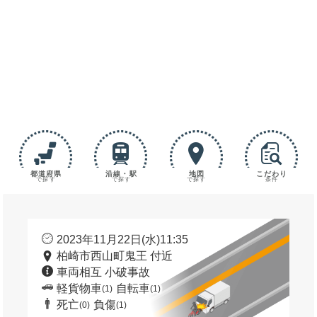
都道府県
沿線・駅
地図
こだわり
で探す
で探す
で探す
条件
2023年11月22日(水)11:35
柏崎市西山町鬼王 付近
車両相互 小破事故
軽貨物車
自転車
(1)
(1)
死亡
負傷
(0)
(1)