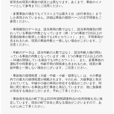
状等含め現実の事故の状況とは異なります。あくまで、事故のイメ
ージとして参考までにご活用ください。
・多重事故の場合でもイラスト上では最大２台（歩行者含む）まで
しか表現されていません。詳細は事故の個別ページの文字情報をご
参照ください。
・車両種別のデータは、該当車両の数ではなく、該当車両種別の関
わっている事故の件数となっています（例：1つの事故で2台以上の
普通自動車が衝突した場合でも1件とカウント）。また、不明車両が
含まれるため、現実の事故件数と一致しない場合がございます。ご
注意ください。
・年齢のデータは、該当年齢の人数ではなく、該当年齢人物の関わ
っている事故の件数となっています（例：1つの事故で2人以上の25
～34歳が関係している場合でも1件とカウント）。また、多重事故の
運転手や同乗者など、年齢不明の関係者も含まれるため、現実の事
故件数と一致しない場合がございます。ご注意ください。
・事故毎の損壊程度（大破・中破・小破・損害なし）は、その事故
内での最大の損壊程度が掲載されます。そのため、大破事故と表示
されていても、中破や小破の車両が存在する場合がございます。同
様に死亡者のいる事故は死亡事故と表記していますが、他に負傷者
が存在する場合がございます。予めご了承ください。
・事故発生地点の町丁目は2020年国勢調査時点の住所情報を元に推
定しています。現在の町丁目名と異なる場合がございますので、あ
らかじめご了承ください。