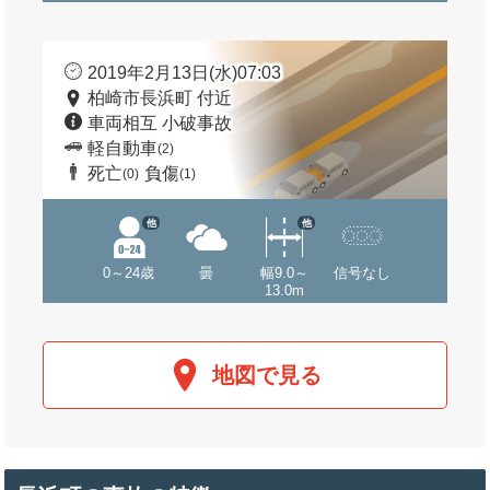
2019年2月13日(水)07:03
柏崎市長浜町 付近
車両相互 小破事故
軽自動車
(2)
死亡
負傷
(0)
(1)
他
他
0～24歳
曇
幅9.0～
信号なし
13.0m
地図で見る