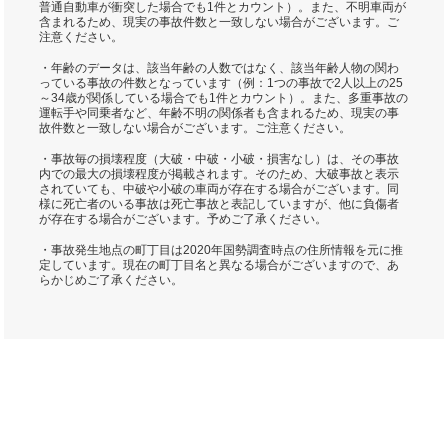
普通自動車が衝突した場合でも1件とカウント）。また、不明車両が
含まれるため、現実の事故件数と一致しない場合がございます。ご
注意ください。
・年齢のデータは、該当年齢の人数ではなく、該当年齢人物の関わ
っている事故の件数となっています（例：1つの事故で2人以上の25
～34歳が関係している場合でも1件とカウント）。また、多重事故の
運転手や同乗者など、年齢不明の関係者も含まれるため、現実の事
故件数と一致しない場合がございます。ご注意ください。
・事故毎の損壊程度（大破・中破・小破・損害なし）は、その事故
内での最大の損壊程度が掲載されます。そのため、大破事故と表示
されていても、中破や小破の車両が存在する場合がございます。同
様に死亡者のいる事故は死亡事故と表記していますが、他に負傷者
が存在する場合がございます。予めご了承ください。
・事故発生地点の町丁目は2020年国勢調査時点の住所情報を元に推
定しています。現在の町丁目名と異なる場合がございますので、あ
らかじめご了承ください。