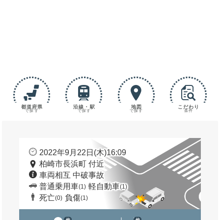
都道府県
沿線・駅
地図
こだわり
で探す
で探す
で探す
条件
2022年9月22日(木)16:09
柏崎市長浜町 付近
車両相互 中破事故
普通乗用車
軽自動車
(1)
(1)
死亡
負傷
(0)
(1)
他
他