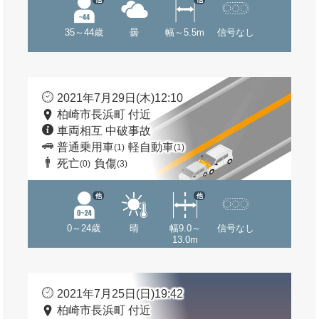
35～44歳
曇
幅～5.5m
信号なし
2021年7月29日(木)12:10
柏崎市長浜町 付近
車両相互 中破事故
普通乗用車
軽自動車
(1)
(1)
死亡
負傷
(0)
(3)
他
他
0～24歳
晴
幅9.0～
信号なし
13.0m
2021年7月25日(日)19:42
柏崎市長浜町 付近