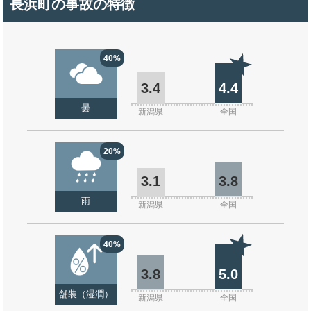
長浜町の事故の特徴
40%
3.4
4.4
曇
新潟県
全国
20%
3.1
3.8
雨
新潟県
全国
40%
3.8
5.0
舗装（湿潤）
新潟県
全国