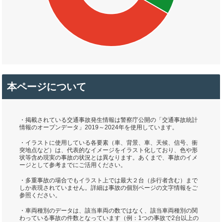
本ページについて
・掲載されている交通事故発生情報は警察庁公開の「交通事故統計
情報のオープンデータ」2019～2024年を使用しています。
・イラストに使用している各要素（車、背景、車、天候、信号、衝
突地点など）は、代表的なイメージをイラスト化しており、色や形
状等含め現実の事故の状況とは異なります。あくまで、事故のイメ
ージとして参考までにご活用ください。
・多重事故の場合でもイラスト上では最大２台（歩行者含む）まで
しか表現されていません。詳細は事故の個別ページの文字情報をご
参照ください。
・車両種別のデータは、該当車両の数ではなく、該当車両種別の関
わっている事故の件数となっています（例：1つの事故で2台以上の