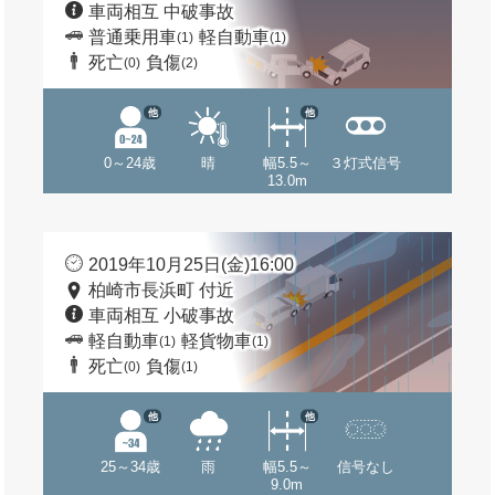
車両相互 中破事故
普通乗用車
軽自動車
(1)
(1)
死亡
負傷
(0)
(2)
他
他
0～24歳
晴
幅5.5～
３灯式信号
13.0m
2019年10月25日(金)16:00
柏崎市長浜町 付近
車両相互 小破事故
軽自動車
軽貨物車
(1)
(1)
死亡
負傷
(0)
(1)
他
他
25～34歳
雨
幅5.5～
信号なし
9.0m