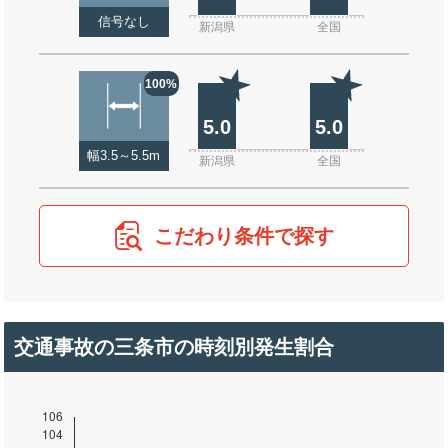
信号なし
新潟県
全国
100%
5.0
5.0
幅3.5～5.5m
新潟県
全国
こだわり条件で探す
交通事故の三条市の時刻別発生割合