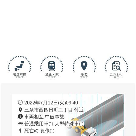
都道府県
沿線・駅
地図
こだわり
で探す
で探す
で探す
条件
2022年7月12日(火)09:40
三条市西四日町二丁目 付近
車両相互 中破事故
普通乗用車
大型特殊車
(1)
(1)
死亡
負傷
(0)
(1)