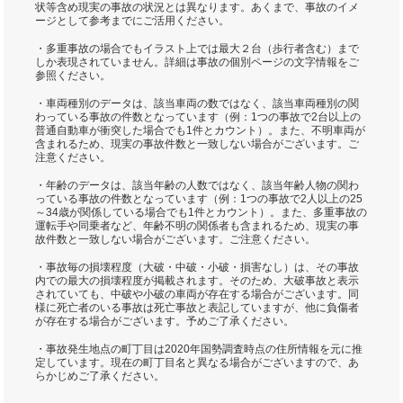
状等含め現実の事故の状況とは異なります。あくまで、事故のイメ
ージとして参考までにご活用ください。
・多重事故の場合でもイラスト上では最大２台（歩行者含む）まで
しか表現されていません。詳細は事故の個別ページの文字情報をご
参照ください。
・車両種別のデータは、該当車両の数ではなく、該当車両種別の関
わっている事故の件数となっています（例：1つの事故で2台以上の
普通自動車が衝突した場合でも1件とカウント）。また、不明車両が
含まれるため、現実の事故件数と一致しない場合がございます。ご
注意ください。
・年齢のデータは、該当年齢の人数ではなく、該当年齢人物の関わ
っている事故の件数となっています（例：1つの事故で2人以上の25
～34歳が関係している場合でも1件とカウント）。また、多重事故の
運転手や同乗者など、年齢不明の関係者も含まれるため、現実の事
故件数と一致しない場合がございます。ご注意ください。
・事故毎の損壊程度（大破・中破・小破・損害なし）は、その事故
内での最大の損壊程度が掲載されます。そのため、大破事故と表示
されていても、中破や小破の車両が存在する場合がございます。同
様に死亡者のいる事故は死亡事故と表記していますが、他に負傷者
が存在する場合がございます。予めご了承ください。
・事故発生地点の町丁目は2020年国勢調査時点の住所情報を元に推
定しています。現在の町丁目名と異なる場合がございますので、あ
らかじめご了承ください。