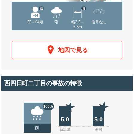
他
他
55～64歳
雨
幅3.5～
信号なし
5.5m
地図で見る
西四日町二丁目の事故の特徴
100%
5.0
5.0
雨
新潟県
全国