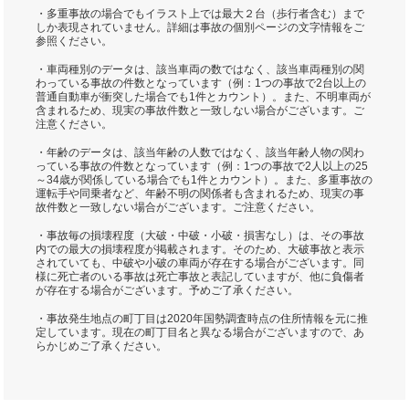
・多重事故の場合でもイラスト上では最大２台（歩行者含む）まで
しか表現されていません。詳細は事故の個別ページの文字情報をご
参照ください。
・車両種別のデータは、該当車両の数ではなく、該当車両種別の関
わっている事故の件数となっています（例：1つの事故で2台以上の
普通自動車が衝突した場合でも1件とカウント）。また、不明車両が
含まれるため、現実の事故件数と一致しない場合がございます。ご
注意ください。
・年齢のデータは、該当年齢の人数ではなく、該当年齢人物の関わ
っている事故の件数となっています（例：1つの事故で2人以上の25
～34歳が関係している場合でも1件とカウント）。また、多重事故の
運転手や同乗者など、年齢不明の関係者も含まれるため、現実の事
故件数と一致しない場合がございます。ご注意ください。
・事故毎の損壊程度（大破・中破・小破・損害なし）は、その事故
内での最大の損壊程度が掲載されます。そのため、大破事故と表示
されていても、中破や小破の車両が存在する場合がございます。同
様に死亡者のいる事故は死亡事故と表記していますが、他に負傷者
が存在する場合がございます。予めご了承ください。
・事故発生地点の町丁目は2020年国勢調査時点の住所情報を元に推
定しています。現在の町丁目名と異なる場合がございますので、あ
らかじめご了承ください。