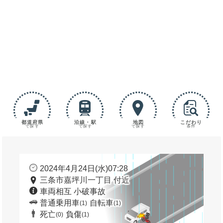
都道府県
沿線・駅
地図
こだわり
で探す
で探す
で探す
条件
2024年4月24日(水)07:28
三条市嘉坪川一丁目 付近
車両相互 小破事故
普通乗用車
自転車
(1)
(1)
死亡
負傷
(0)
(1)