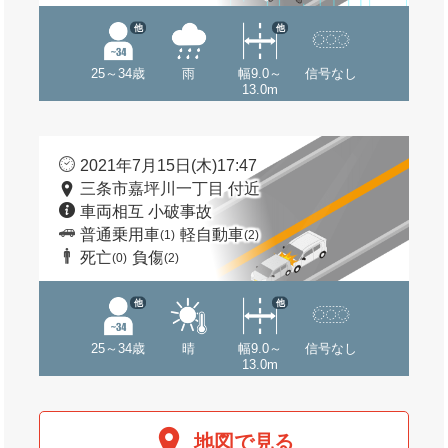
他
他
25～34歳
雨
幅9.0～
信号なし
13.0m
2021年7月15日(木)17:47
三条市嘉坪川一丁目 付近
車両相互 小破事故
普通乗用車
軽自動車
(1)
(2)
死亡
負傷
(0)
(2)
他
他
25～34歳
晴
幅9.0～
信号なし
13.0m
地図で見る