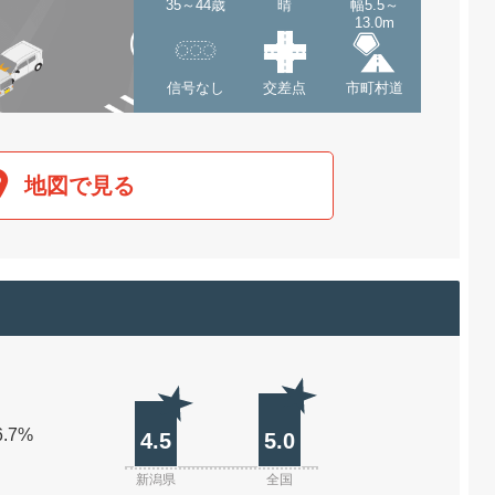
35～44歳
晴
幅5.5～
13.0m
信号なし
交差点
市町村道
地図で見る
6.7%
4.5
5.0
新潟県
全国