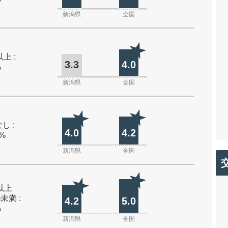
新潟県
全国
上 :
3.3
4.0
%
新潟県
全国
し :
4.0
4.2
0%
新潟県
全国
m以上
m未満 :
4.2
5.0
%
新潟県
全国