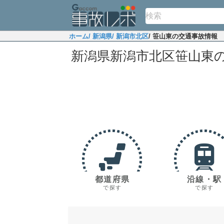
ホーム
/ 新潟県
/ 新潟市北区
/ 笹山東の交通事故情報
新潟県新潟市北区笹山東
都道府県
沿線・駅
で探す
で探す