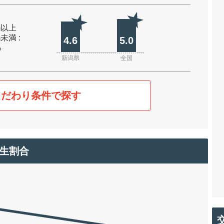
0m以上
m未満 :
4.6
5.0
%
新潟県
全国
こだわり条件で探す
生割合