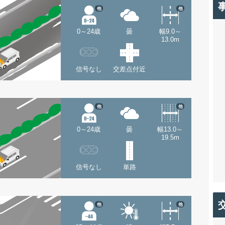
他
他
0～24歳
曇
幅9.0～
13.0m
信号なし
交差点付近
他
他
0～24歳
曇
幅13.0～
19.5m
信号なし
単路
他
他