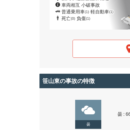
車両相互 小破事故
普通乗用車
軽自動車
(1)
(1)
死亡
負傷
(0)
(1)
笹山東の事故の特徴
曇 : 6
曇