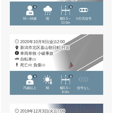
他
他
55～64歳
雨
幅5.5～
３灯式信号
13.0m
2020年10月9日(金)12:00
新潟市北区嘉山朝日町 付近
車両単独 小破事故
自転車
(1)
死亡
負傷
(0)
(1)
他
他
75歳以上
晴
幅5.5～
信号なし
9.0m
2019年12月3日(火)17:09