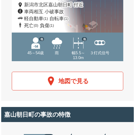
新潟市北区嘉山朝日町 付近
車両相互 小破事故
軽自動車
自転車
(1)
(1)
死亡
負傷
(0)
(1)
他
他
45～54歳
雨
幅5.5～
３灯式信号
13.0m
地図で見る
嘉山朝日町の事故の特徴