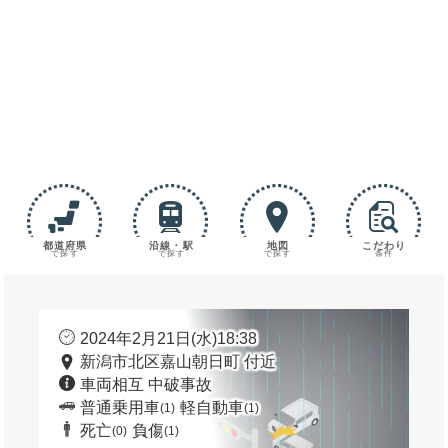
都道府県
沿線・駅
地図
こだわり
で探す
で探す
で探す
条件
2024年2月21日(水)18:38
新潟市北区嘉山朝日町 付近
車両相互 中破事故
普通乗用車
軽自動車
(1)
(1)
死亡
負傷
(0)
(1)