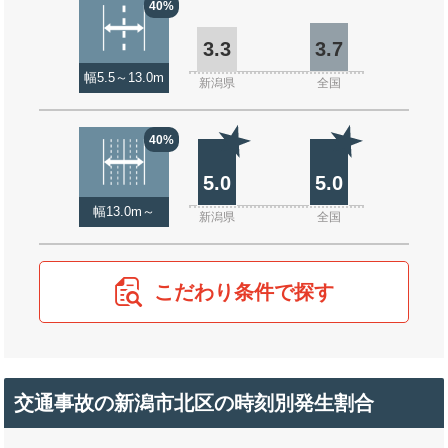
40%
3.3
3.7
幅5.5～13.0m
新潟県
全国
40%
5.0
5.0
幅13.0m～
新潟県
全国
こだわり条件で探す
交通事故の新潟市北区の時刻別発生割合