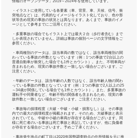
情報のオープンデータ」2019～2024年を使用しています。
・イラストに使用している各要素（車、背景、車、天候、信号、衝
突地点など）は、代表的なイメージをイラスト化しており、色や形
状等含め現実の事故の状況とは異なります。あくまで、事故のイメ
ージとして参考までにご活用ください。
・多重事故の場合でもイラスト上では最大２台（歩行者含む）まで
しか表現されていません。詳細は事故の個別ページの文字情報をご
参照ください。
・車両種別のデータは、該当車両の数ではなく、該当車両種別の関
わっている事故の件数となっています（例：1つの事故で2台以上の
普通自動車が衝突した場合でも1件とカウント）。また、不明車両が
含まれるため、現実の事故件数と一致しない場合がございます。ご
注意ください。
・年齢のデータは、該当年齢の人数ではなく、該当年齢人物の関わ
っている事故の件数となっています（例：1つの事故で2人以上の25
～34歳が関係している場合でも1件とカウント）。また、多重事故の
運転手や同乗者など、年齢不明の関係者も含まれるため、現実の事
故件数と一致しない場合がございます。ご注意ください。
・事故毎の損壊程度（大破・中破・小破・損害なし）は、その事故
内での最大の損壊程度が掲載されます。そのため、大破事故と表示
されていても、中破や小破の車両が存在する場合がございます。同
様に死亡者のいる事故は死亡事故と表記していますが、他に負傷者
が存在する場合がございます。予めご了承ください。
・事故発生地点の町丁目は2020年国勢調査時点の住所情報を元に推