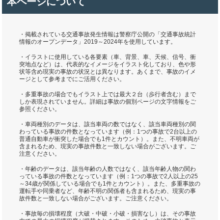
本ページについて
・掲載されている交通事故発生情報は警察庁公開の「交通事故統計
情報のオープンデータ」2019～2024年を使用しています。
・イラストに使用している各要素（車、背景、車、天候、信号、衝
突地点など）は、代表的なイメージをイラスト化しており、色や形
状等含め現実の事故の状況とは異なります。あくまで、事故のイメ
ージとして参考までにご活用ください。
・多重事故の場合でもイラスト上では最大２台（歩行者含む）まで
しか表現されていません。詳細は事故の個別ページの文字情報をご
参照ください。
・車両種別のデータは、該当車両の数ではなく、該当車両種別の関
わっている事故の件数となっています（例：1つの事故で2台以上の
普通自動車が衝突した場合でも1件とカウント）。また、不明車両が
含まれるため、現実の事故件数と一致しない場合がございます。ご
注意ください。
・年齢のデータは、該当年齢の人数ではなく、該当年齢人物の関わ
っている事故の件数となっています（例：1つの事故で2人以上の25
～34歳が関係している場合でも1件とカウント）。また、多重事故の
運転手や同乗者など、年齢不明の関係者も含まれるため、現実の事
故件数と一致しない場合がございます。ご注意ください。
・事故毎の損壊程度（大破・中破・小破・損害なし）は、その事故