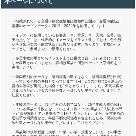
本ページについて
・掲載されている交通事故発生情報は警察庁公開の「交通事故統計
情報のオープンデータ」2019～2024年を使用しています。
・イラストに使用している各要素（車、背景、車、天候、信号、衝
突地点など）は、代表的なイメージをイラスト化しており、色や形
状等含め現実の事故の状況とは異なります。あくまで、事故のイメ
ージとして参考までにご活用ください。
・多重事故の場合でもイラスト上では最大２台（歩行者含む）まで
しか表現されていません。詳細は事故の個別ページの文字情報をご
参照ください。
・車両種別のデータは、該当車両の数ではなく、該当車両種別の関
わっている事故の件数となっています（例：1つの事故で2台以上の
普通自動車が衝突した場合でも1件とカウント）。また、不明車両が
含まれるため、現実の事故件数と一致しない場合がございます。ご
注意ください。
・年齢のデータは、該当年齢の人数ではなく、該当年齢人物の関わ
っている事故の件数となっています（例：1つの事故で2人以上の25
～34歳が関係している場合でも1件とカウント）。また、多重事故の
運転手や同乗者など、年齢不明の関係者も含まれるため、現実の事
故件数と一致しない場合がございます。ご注意ください。
・事故毎の損壊程度（大破・中破・小破・損害なし）は、その事故