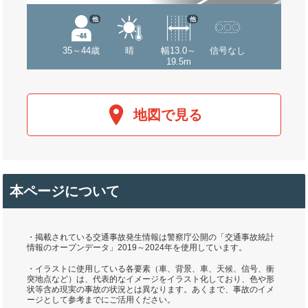
他
他
35～44歳
晴
幅13.0～
信号なし
19.5m
地図で見る
本ページについて
・掲載されている交通事故発生情報は警察庁公開の「交通事故統計
情報のオープンデータ」2019～2024年を使用しています。
・イラストに使用している各要素（車、背景、車、天候、信号、衝
突地点など）は、代表的なイメージをイラスト化しており、色や形
状等含め現実の事故の状況とは異なります。あくまで、事故のイメ
ージとして参考までにご活用ください。