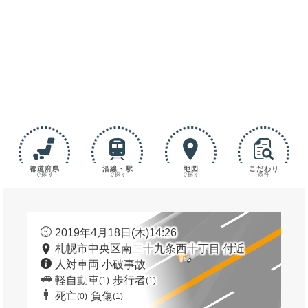
都道府県
沿線・駅
地図
こだわり
で探す
で探す
で探す
条件
2019年4月18日(木)14:26
札幌市中央区南二十九条西十丁目 付近
人対車両 小破事故
軽自動車
歩行者
(1)
(1)
死亡
負傷
(0)
(1)