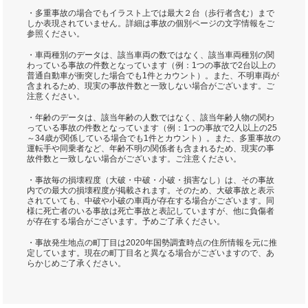
・多重事故の場合でもイラスト上では最大２台（歩行者含む）まで
しか表現されていません。詳細は事故の個別ページの文字情報をご
参照ください。
・車両種別のデータは、該当車両の数ではなく、該当車両種別の関
わっている事故の件数となっています（例：1つの事故で2台以上の
普通自動車が衝突した場合でも1件とカウント）。また、不明車両が
含まれるため、現実の事故件数と一致しない場合がございます。ご
注意ください。
・年齢のデータは、該当年齢の人数ではなく、該当年齢人物の関わ
っている事故の件数となっています（例：1つの事故で2人以上の25
～34歳が関係している場合でも1件とカウント）。また、多重事故の
運転手や同乗者など、年齢不明の関係者も含まれるため、現実の事
故件数と一致しない場合がございます。ご注意ください。
・事故毎の損壊程度（大破・中破・小破・損害なし）は、その事故
内での最大の損壊程度が掲載されます。そのため、大破事故と表示
されていても、中破や小破の車両が存在する場合がございます。同
様に死亡者のいる事故は死亡事故と表記していますが、他に負傷者
が存在する場合がございます。予めご了承ください。
・事故発生地点の町丁目は2020年国勢調査時点の住所情報を元に推
定しています。現在の町丁目名と異なる場合がございますので、あ
らかじめご了承ください。