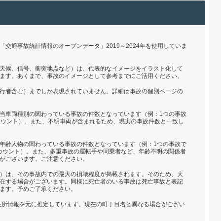
交通事故統計情報のオープンデータ」2019～2024年を使用していま
天候、信号、衝突地点など）は、代表的なイメージをイラスト化して
ます。あくまで、事故のイメージとして参考までにご活用ください。
行者含む）までしか表現されていません。詳細は事故の個別ページの
当車両種別の関わっている事故の件数となっています（例：1つの事故
カウント）。また、不明車両が含まれるため、現実の事故件数と一致し
年齢人物の関わっている事故の件数となっています（例：1つの事故で
とカウント）。また、多重事故の運転手や同乗者など、年齢不明の関係者
がございます。ご注意ください。
）は、その事故内での最大の損壊程度が掲載されます。そのため、大
在する場合がございます。同様に死亡者のいる事故は死亡事故と表記
ます。予めご了承ください。
の住所情報を元に推定しています。現在の町丁目名と異なる場合がござい