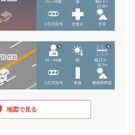
25～34歳
曇
幅5.5～
13.0m
３灯式信号
交差点
市道
他
他
目 付近
55～64歳
晴
幅13.0～
19.5m
３灯式信号
単路
都道府県道
地図で見る