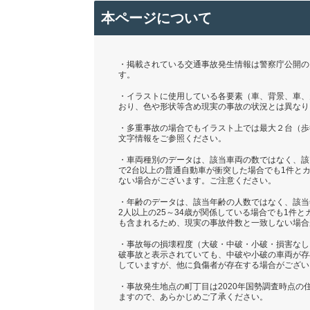
本ページについて
・掲載されている交通事故発生情報は警察庁公開の「
す。
・イラストに使用している各要素（車、背景、車、
おり、色や形状等含め現実の事故の状況とは異なり
・多重事故の場合でもイラスト上では最大２台（歩
文字情報をご参照ください。
・車両種別のデータは、該当車両の数ではなく、該
で2台以上の普通自動車が衝突した場合でも1件と
ない場合がございます。ご注意ください。
・年齢のデータは、該当年齢の人数ではなく、該当
2人以上の25～34歳が関係している場合でも1件
も含まれるため、現実の事故件数と一致しない場合
・事故毎の損壊程度（大破・中破・小破・損害なし
破事故と表示されていても、中破や小破の車両が存
していますが、他に負傷者が存在する場合がござい
・事故発生地点の町丁目は2020年国勢調査時点
ますので、あらかじめご了承ください。