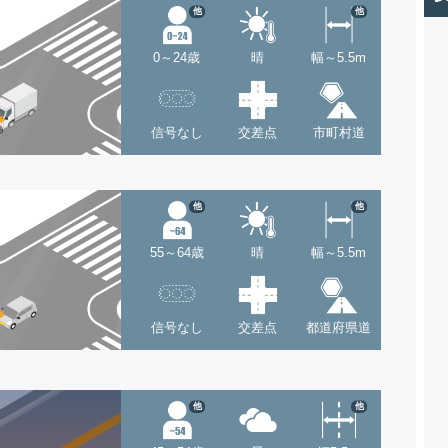
他
他
0～24歳
晴
幅～5.5m
信号なし
交差点
市町村道
他
他
55～64歳
晴
幅～5.5m
信号なし
交差点
都道府県道
他
他