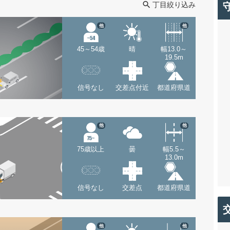
丁目絞り込み
他
他
45～54歳
晴
幅13.0～
19.5m
信号なし
交差点付近
都道府県道
他
他
75歳以上
曇
幅5.5～
13.0m
信号なし
交差点
都道府県道
他
他