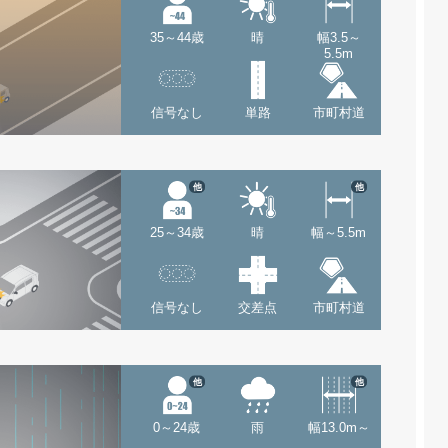
35～44歳
晴
幅3.5～
5.5m
信号なし
単路
市町村道
他
他
25～34歳
晴
幅～5.5m
信号なし
交差点
市町村道
他
他
0～24歳
雨
幅13.0m～