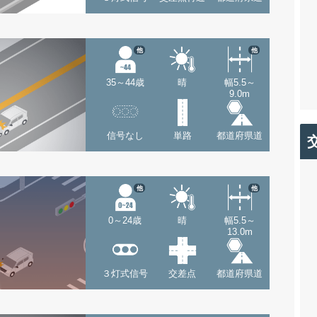
他
他
35～44歳
晴
幅5.5～
9.0m
信号なし
単路
都道府県道
他
他
0～24歳
晴
幅5.5～
13.0m
３灯式信号
交差点
都道府県道