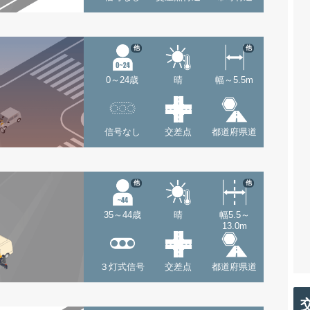
他
他
0～24歳
晴
幅～5.5m
信号なし
交差点
都道府県道
他
他
35～44歳
晴
幅5.5～
13.0m
３灯式信号
交差点
都道府県道