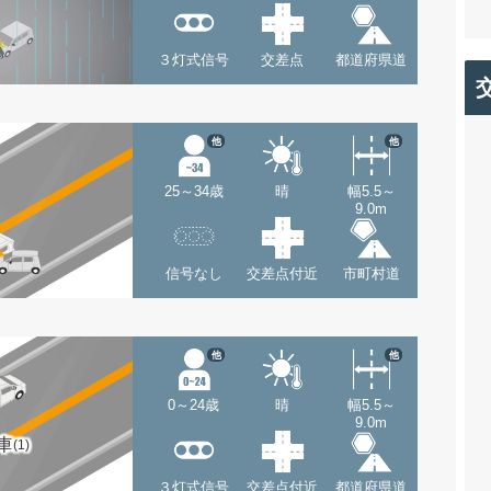
３灯式信号
交差点
都道府県道
他
他
25～34歳
晴
幅5.5～
9.0m
信号なし
交差点付近
市町村道
他
他
0～24歳
晴
幅5.5～
9.0m
車
(1)
３灯式信号
交差点付近
都道府県道