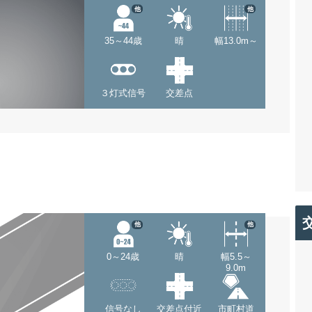
他
他
35～44歳
晴
幅13.0m～
３灯式信号
交差点
他
他
0～24歳
晴
幅5.5～
9.0m
信号なし
交差点付近
市町村道