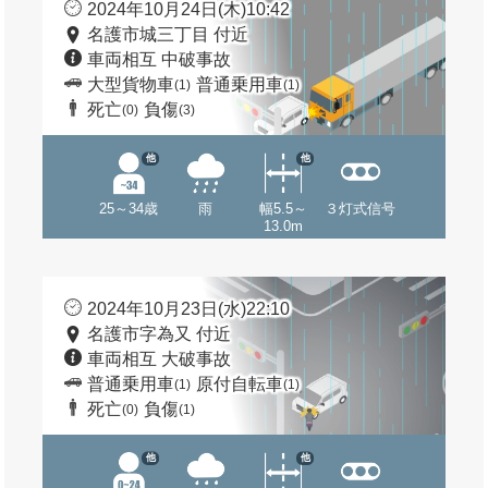
2024年10月24日(木)10:42
名護市城三丁目 付近
車両相互 中破事故
大型貨物車
普通乗用車
(1)
(1)
死亡
負傷
(0)
(3)
他
他
25～34歳
雨
幅5.5～
３灯式信号
13.0m
2024年10月23日(水)22:10
名護市字為又 付近
車両相互 大破事故
普通乗用車
原付自転車
(1)
(1)
死亡
負傷
(0)
(1)
他
他