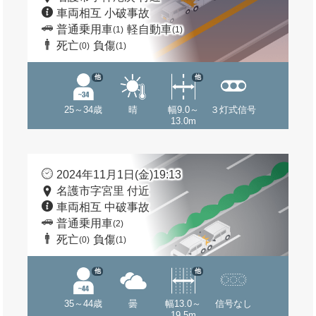
車両相互 小破事故
普通乗用車
軽自動車
(1)
(1)
死亡
負傷
(0)
(1)
他
他
25～34歳
晴
幅9.0～
３灯式信号
13.0m
2024年11月1日(金)19:13
名護市字宮里 付近
車両相互 中破事故
普通乗用車
(2)
死亡
負傷
(0)
(1)
他
他
35～44歳
曇
幅13.0～
信号なし
19.5m