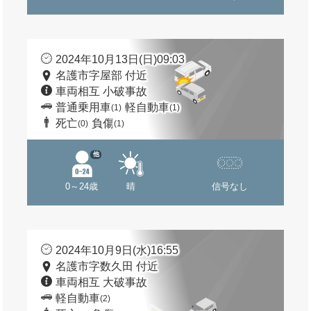
2024年10月13日(日)09:03
名護市字屋部 付近
車両相互 小破事故
普通乗用車
軽自動車
(1)
(1)
死亡
負傷
(0)
(1)
他
0～24歳
晴
信号なし
2024年10月9日(水)16:55
名護市字数久田 付近
車両相互 大破事故
軽自動車
(2)