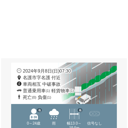
2024年9月8日(日)07:30
名護市字名護 付近
車両相互 中破事故
普通乗用車
軽貨物車
(1)
(1)
死亡
負傷
(0)
(1)
他
他
0～24歳
雨
幅13.0～
信号なし
19.5m