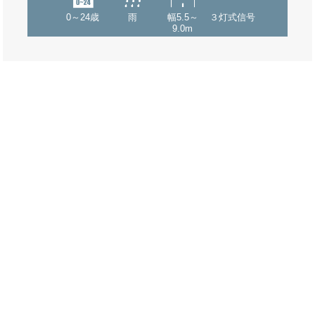
0～24歳
雨
幅5.5～
３灯式信号
9.0m