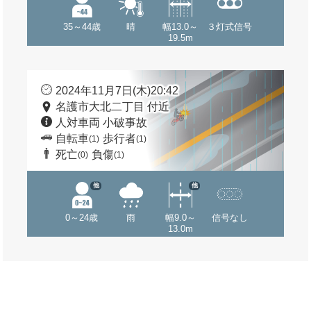
35～44歳
晴
幅13.0～
３灯式信号
19.5m
2024年11月7日(木)20:42
名護市大北二丁目 付近
人対車両 小破事故
自転車
歩行者
(1)
(1)
死亡
負傷
(0)
(1)
他
他
0～24歳
雨
幅9.0～
信号なし
13.0m