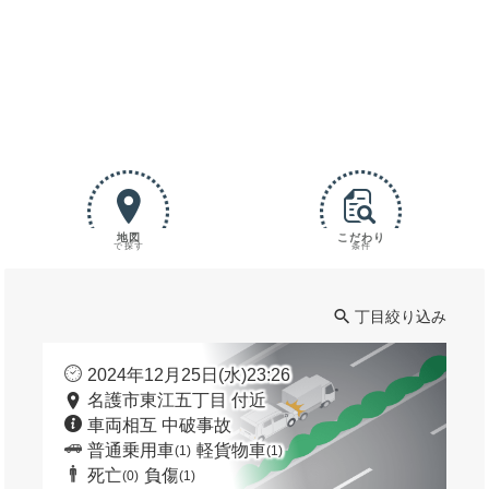
地図
こだわり
で探す
条件
丁目絞り込み
2024年12月25日(水)23:26
名護市東江五丁目 付近
車両相互 中破事故
普通乗用車
軽貨物車
(1)
(1)
死亡
負傷
(0)
(1)