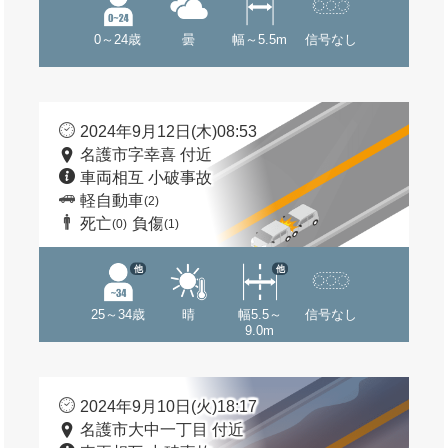
0～24歳
曇
幅～5.5m
信号なし
2024年9月12日(木)08:53
名護市字幸喜 付近
車両相互 小破事故
軽自動車
(2)
死亡
負傷
(0)
(1)
他
他
25～34歳
晴
幅5.5～
信号なし
9.0m
2024年9月10日(火)18:17
名護市大中一丁目 付近