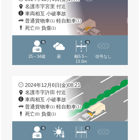
名護市字宮里 付近
車両相互 小破事故
普通貨物車
軽自動車
(1)
(1)
死亡
負傷
(0)
(1)
他
他
25～34歳
曇
幅5.5～
信号なし
13.0m
2024年12月6日(金)08:21
名護市字許田 付近
車両相互 小破事故
普通貨物車
軽自動車
(1)
(1)
死亡
負傷
(0)
(1)
他
他