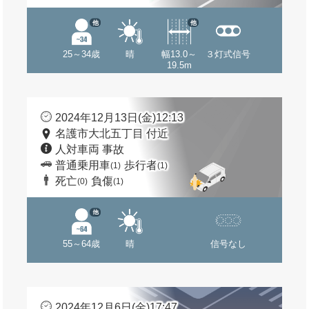
他
他
25～34歳
晴
幅13.0～
３灯式信号
19.5m
2024年12月13日(金)12:13
名護市大北五丁目 付近
人対車両 事故
普通乗用車
歩行者
(1)
(1)
死亡
負傷
(0)
(1)
他
55～64歳
晴
信号なし
2024年12月6日(金)17:47