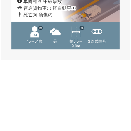
車両相互 中破事故
普通貨物車
軽自動車
(1)
(1)
死亡
負傷
(0)
(2)
他
他
45～54歳
曇
幅5.5～
３灯式信号
9.0m