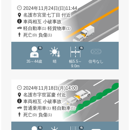
2024年11月24日(日)11:44
名護市宮里七丁目 付近
車両相互 小破事故
軽自動車
軽貨物車
(1)
(1)
死亡
負傷
(0)
(1)
他
他
35～44歳
晴
幅5.5～
信号なし
9.0m
2024年11月18日(月)14:00
名護市字世冨慶 付近
車両相互 小破事故
普通乗用車
軽自動車
(1)
(1)
死亡
負傷
(0)
(1)
他
他