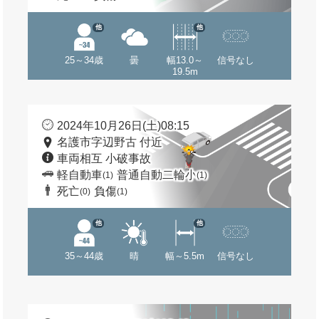
他
他
25～34歳
曇
幅13.0～
信号なし
19.5m
2024年10月26日(土)08:15
名護市字辺野古 付近
車両相互 小破事故
軽自動車
普通自動二輪小
(1)
(1)
死亡
負傷
(0)
(1)
他
他
35～44歳
晴
幅～5.5m
信号なし