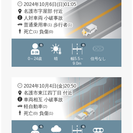
2024年10月6日(日)01:05
名護市字屋部 付近
人対車両 小破事故
普通乗用車
歩行者
(1)
(1)
死亡
負傷
(1)
(0)
他
他
0～24歳
晴
幅5.5～
信号なし
9.0m
2024年10月4日(金)20:50
名護市東江四丁目 付近
車両相互 小破事故
軽自動車
(2)
死亡
負傷
(0)
(1)
他
他