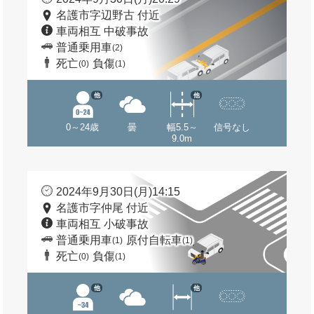
名護市字辺野古 付近
車両相互 中破事故
普通乗用車
(2)
死亡
負傷
(0)
(1)
他
他
0～24歳
曇
幅5.5～
信号なし
9.0m
2024年9月30日(月)14:15
名護市字仲尾 付近
車両相互 小破事故
普通乗用車
原付自転車
(1)
(1)
死亡
負傷
(0)
(1)
他
他