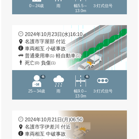
0～24歳
雨
幅5.5～
３灯式信号
13.0m
2024年10月23日(水)16:10
名護市字屋部 付近
車両相互 小破事故
普通乗用車
軽自動車
(1)
(1)
死亡
負傷
(0)
(1)
他
他
25～34歳
雨
幅9.0～
３灯式信号
13.0m
2024年10月21日(月)06:50
名護市字伊差川 付近
車両相互 中破事故