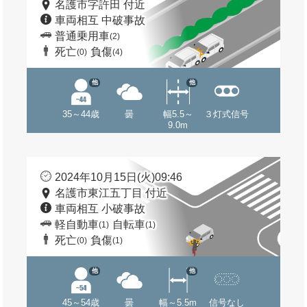
名護市字許田 付近
車両相互 中破事故
普通乗用車
(2)
死亡
負傷
(0)
(4)
他
他
35～44歳
曇
幅5.5～
３灯式信号
9.0m
2024年10月15日(火)09:46
名護市東江五丁目 付近
車両相互 小破事故
軽自動車
自転車
(1)
(1)
死亡
負傷
(0)
(1)
他
他
45～54歳
曇
幅～5.5m
信号なし