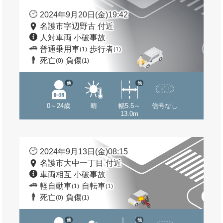
2024年9月20日(金)19:42
名護市字辺野古 付近
人対車両 小破事故
普通乗用車
歩行者
(1)
(1)
死亡
負傷
(0)
(1)
他
他
0～24歳
晴
幅5.5～
信号なし
13.0m
2024年9月13日(金)08:15
名護市大中一丁目 付近
車両相互 小破事故
軽自動車
自転車
(1)
(1)
死亡
負傷
(0)
(1)
他
他