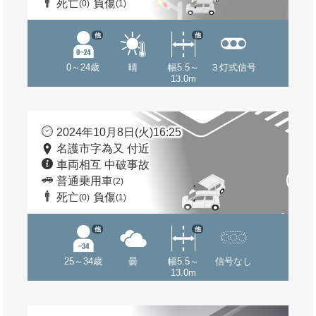
死亡
負傷
(0)
(1)
他
他
0～24歳
晴
幅5.5～
３灯式信号
13.0m
2024年10月8日(火)16:25
名護市字為又 付近
車両相互 中破事故
普通乗用車
(2)
死亡
負傷
(0)
(1)
他
他
25～34歳
曇
幅5.5～
信号なし
13.0m