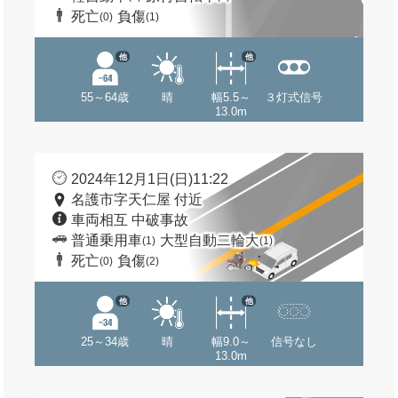
死亡
負傷
(0)
(1)
他
他
55～64歳
晴
幅5.5～
３灯式信号
13.0m
2024年12月1日(日)11:22
名護市字天仁屋 付近
車両相互 中破事故
普通乗用車
大型自動二輪大
(1)
(1)
死亡
負傷
(0)
(2)
他
他
25～34歳
晴
幅9.0～
信号なし
13.0m