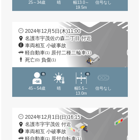
25～34歳
晴
幅13.0～
信号なし
19.5m
2024年12月5日(木)11:00
名護市宇茂佐の森二丁目 付近
車両相互 小破事故
軽自動車
原付二種二輪車
(1)
(1)
死亡
負傷
(0)
(1)
他
他
45～54歳
晴
幅5.5～
信号なし
13.0m
2024年12月1日(日)16:15
名護市字宇茂佐 付近
車両相互 小破事故
軽自動車
原付自転車
(1)
(1)