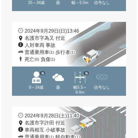
25～34歳
曇
幅～5.5m
信号なし
2024年9月29日(日)13:46
名護市字為又 付近
人対車両 事故
普通乗用車
歩行者
(1)
(1)
死亡
負傷
(0)
(1)
他
他
0～24歳
曇
幅5.5～
信号なし
9.0m
2024年9月28日(土)11:40
名護市字許田 付近
車両相互 小破事故
普通乗用車
軽自動車
(1)
(1)