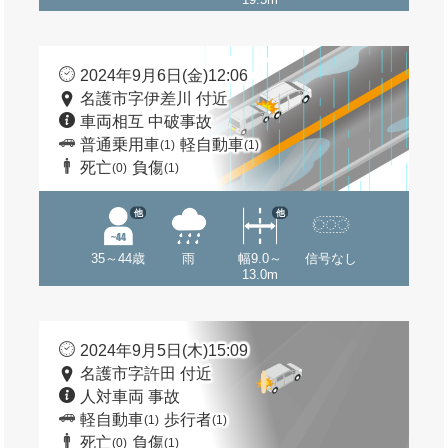
2024年9月6日(金)12:06
名護市字伊差川 付近
車両相互 中破事故
普通乗用車
軽自動車
(1)
(1)
死亡
負傷
(0)
(1)
他
他
35～44歳
雨
幅9.0～
信号なし
13.0m
2024年9月5日(木)15:09
名護市字許田 付近
人対車両 事故
軽自動車
歩行者
(1)
(1)
死亡
負傷
(0)
(1)