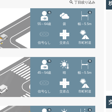
丁目絞り込み
他
他
55～64歳
曇
幅～5.5m
信号なし
交差点
市町村道
他
他
45～54歳
晴
幅～5.5m
信号なし
交差点
市町村道
他
他