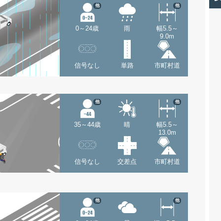
他
他
0～24歳
雨
幅5.5～
9.0m
信号なし
単路
市町村道
他
他
35～44歳
晴
幅5.5～
13.0m
信号なし
交差点
市町村道
他
他