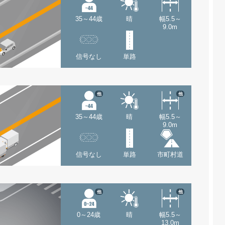
35～44歳
晴
幅5.5～
9.0m
信号なし
単路
他
他
35～44歳
晴
幅5.5～
9.0m
信号なし
単路
市町村道
他
他
0～24歳
晴
幅5.5～
13.0m