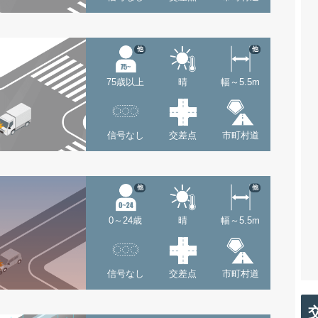
他
他
75歳以上
晴
幅～5.5m
信号なし
交差点
市町村道
他
他
0～24歳
晴
幅～5.5m
信号なし
交差点
市町村道