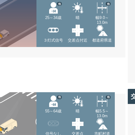
他
他
25～34歳
晴
幅9.0～
13.0m
３灯式信号
交差点付近
都道府県道
他
他
55～64歳
晴
幅5.5～
13.0m
信号なし
交差点
市町村道