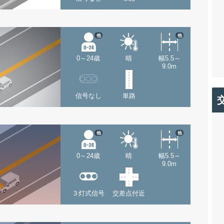
他
他
0～24歳
晴
幅5.5～
9.0m
信号なし
単路
他
他
0～24歳
晴
幅5.5～
9.0m
３灯式信号
交差点付近