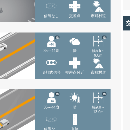
信号なし
交差点
市町村道
他
他
35～44歳
曇
幅5.5～
9.0m
３灯式信号
交差点付近
市町村道
他
他
35～44歳
晴
幅9.0～
13.0m
信号なし
単路