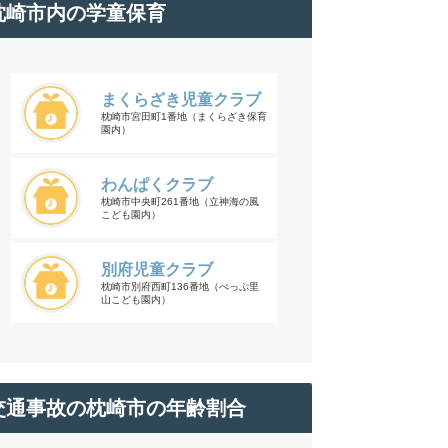
枕崎市内の学童保育
まくらざき児童クラブ
枕崎市宮田町1番地（まくらざき保育
園内）
わんぱくクラブ
枕崎市中央町261番地（立神海の風
こども園内）
別府児童クラブ
枕崎市別府西町136番地（べっぷ里
山こども園内）
交通事故の枕崎市の年齢割合