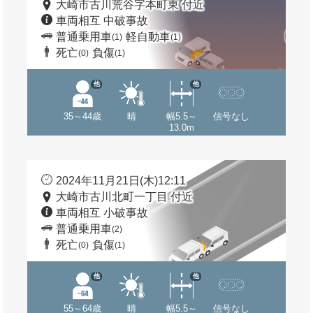
大崎市古川荒谷字本町東 付近
車両相互 中破事故
普通乗用車
軽自動車
(1)
(1)
死亡
負傷
(0)
(1)
他
他
35～44歳
晴
幅5.5～
信号なし
13.0m
2024年11月21日(木)12:11
大崎市古川北町一丁目 付近
車両相互 小破事故
普通乗用車
(2)
死亡
負傷
(0)
(1)
他
他
55～64歳
晴
幅5.5～
信号なし