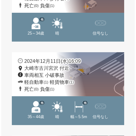
死亡
負傷
(0)
(1)
他
25～34歳
晴
信号なし
2024年12月11日(水)16:09
大崎市古川宮沢 付近
車両相互 小破事故
軽自動車
軽貨物車
(1)
(1)
死亡
負傷
(0)
(1)
他
他
35～44歳
晴
幅～5.5m
信号なし