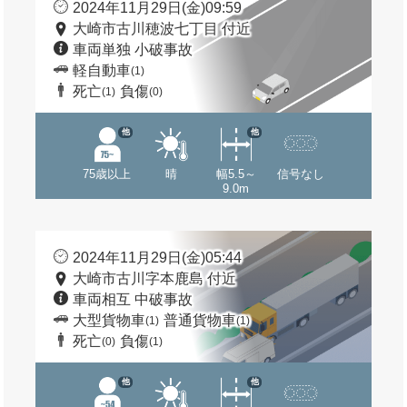
2024年11月29日(金)09:59
大崎市古川穂波七丁目 付近
車両単独 小破事故
軽自動車
(1)
死亡
負傷
(1)
(0)
他
他
75歳以上
晴
幅5.5～
信号なし
9.0m
2024年11月29日(金)05:44
大崎市古川字本鹿島 付近
車両相互 中破事故
大型貨物車
普通貨物車
(1)
(1)
死亡
負傷
(0)
(1)
他
他