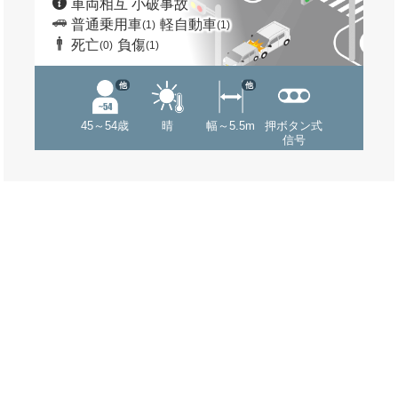
車両相互 小破事故
普通乗用車
軽自動車
(1)
(1)
死亡
負傷
(0)
(1)
他
他
45～54歳
晴
幅～5.5m
押ボタン式
信号