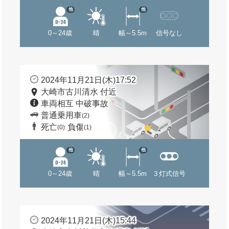
他
他
0～24歳
晴
幅～5.5m
信号なし
2024年11月21日(木)17:52
大崎市古川清水 付近
車両相互 中破事故
普通乗用車
(2)
死亡
負傷
(0)
(1)
他
他
0～24歳
晴
幅～5.5m
３灯式信号
2024年11月21日(木)15:44