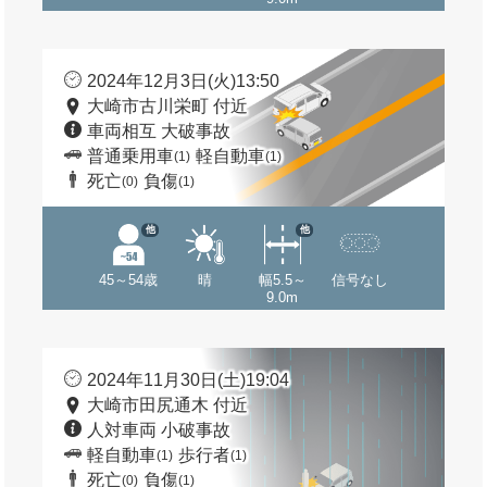
2024年12月3日(火)13:50
大崎市古川栄町 付近
車両相互 大破事故
普通乗用車
軽自動車
(1)
(1)
死亡
負傷
(0)
(1)
他
他
45～54歳
晴
幅5.5～
信号なし
9.0m
2024年11月30日(土)19:04
大崎市田尻通木 付近
人対車両 小破事故
軽自動車
歩行者
(1)
(1)
死亡
負傷
(0)
(1)