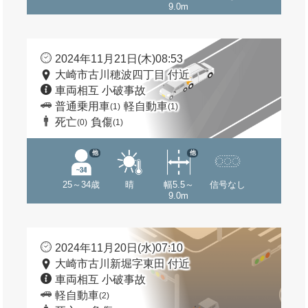
9.0m
2024年11月21日(木)08:53
大崎市古川穂波四丁目 付近
車両相互 小破事故
普通乗用車
軽自動車
(1)
(1)
死亡
負傷
(0)
(1)
他
他
25～34歳
晴
幅5.5～
信号なし
9.0m
2024年11月20日(水)07:10
大崎市古川新堀字東田 付近
車両相互 小破事故
軽自動車
(2)