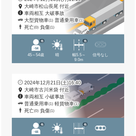
大崎市松山長尾 付近
車両相互 大破事故
大型貨物車
普通乗用車
(1)
(1)
死亡
負傷
(0)
(1)
他
他
45～54歳
晴
幅5.5～
信号なし
9.0m
2024年12月21日(土)16:40
大崎市古川米袋 付近
車両相互 小破事故
普通乗用車
軽貨物車
(1)
(1)
死亡
負傷
(0)
(1)
他
他