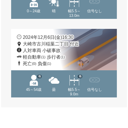
0～24歳
晴
幅5.5～
信号なし
13.0m
2024年12月6日(金)16:30
大崎市古川稲葉二丁目 付近
人対車両 小破事故
軽自動車
歩行者
(1)
(1)
死亡
負傷
(0)
(1)
他
他
45～54歳
曇
幅5.5～
信号なし
9.0m