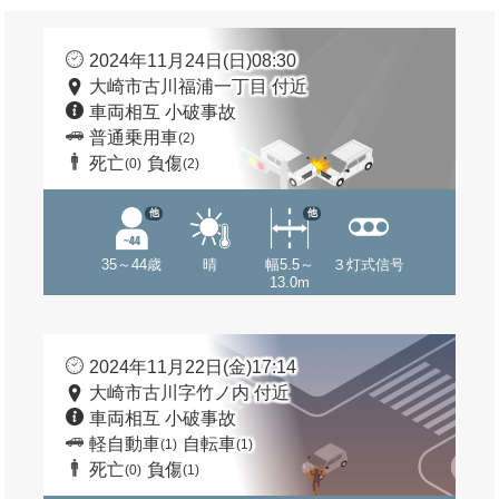
2024年11月24日(日)08:30
大崎市古川福浦一丁目 付近
車両相互 小破事故
普通乗用車
(2)
死亡
負傷
(0)
(2)
他
他
35～44歳
晴
幅5.5～
３灯式信号
13.0m
2024年11月22日(金)17:14
大崎市古川字竹ノ内 付近
車両相互 小破事故
軽自動車
自転車
(1)
(1)
死亡
負傷
(0)
(1)