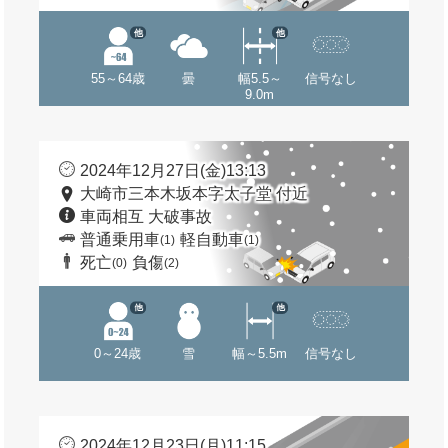
他
他
55～64歳
曇
幅5.5～
信号なし
9.0m
2024年12月27日(金)13:13
大崎市三本木坂本字太子堂 付近
車両相互 大破事故
普通乗用車
軽自動車
(1)
(1)
死亡
負傷
(0)
(2)
他
他
0～24歳
雪
幅～5.5m
信号なし
2024年12月23日(月)11:15