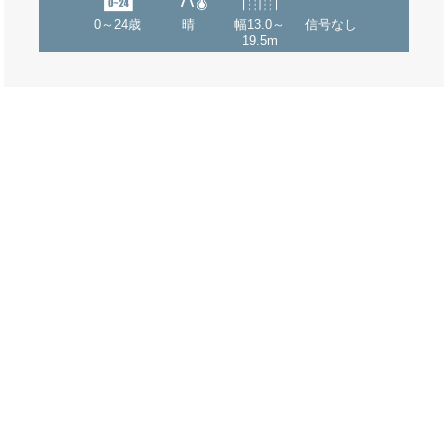
0～24歳
晴
幅13.0～
信号なし
19.5m