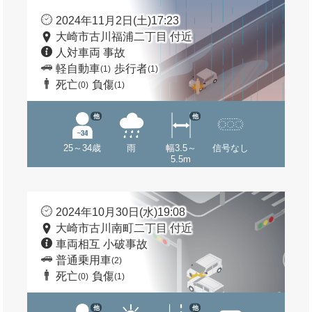
2024年11月2日(土)17:23
大崎市古川福浦二丁目 付近
人対車両 事故
軽自動車
歩行者
(1)
(1)
死亡
負傷
(0)
(1)
他
他
25～34歳
雨
幅3.5～
信号なし
5.5m
2024年10月30日(水)19:08
大崎市古川南町二丁目 付近
車両相互 小破事故
普通乗用車
(2)
死亡
負傷
(0)
(1)
他
他