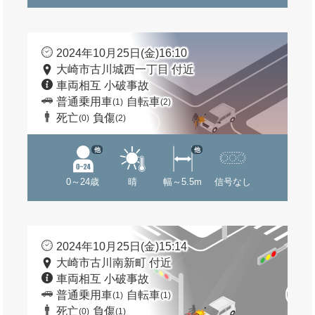
2024年10月25日(金)16:10
大崎市古川城西一丁目 付近
車両相互 小破事故
普通乗用車
自転車
(1)
(2)
死亡
負傷
(0)
(2)
他
他
0～24歳
晴
幅～5.5m
信号なし
2024年10月25日(金)15:14
大崎市古川南新町 付近
車両相互 小破事故
普通乗用車
自転車
(1)
(1)
死亡
負傷
(0)
(1)