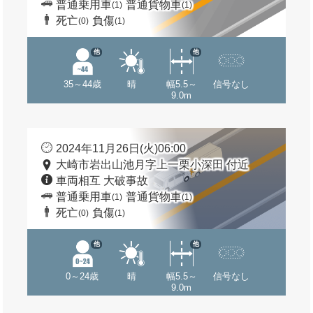
普通乗用車
普通貨物車
(1)
(1)
死亡
負傷
(0)
(1)
他
他
35～44歳
晴
幅5.5～
信号なし
9.0m
2024年11月26日(火)06:00
大崎市岩出山池月字上一栗小深田 付近
車両相互 大破事故
普通乗用車
普通貨物車
(1)
(1)
死亡
負傷
(0)
(1)
他
他
0～24歳
晴
幅5.5～
信号なし
9.0m