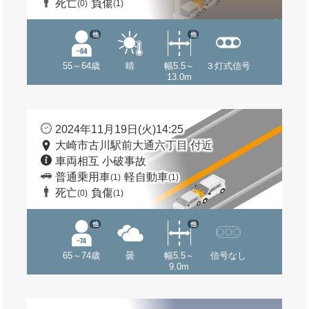
死亡
負傷
(0)
(1)
他
他
55～64歳
晴
幅5.5～
３灯式信号
13.0m
2024年11月19日(火)14:25
大崎市古川駅前大通六丁目 付近
車両相互 小破事故
普通乗用車
軽自動車
(1)
(1)
死亡
負傷
(0)
(1)
他
他
65～74歳
曇
幅5.5～
信号なし
9.0m