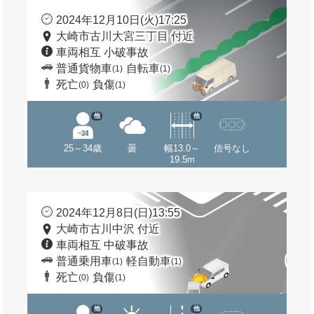
2024年12月10日(火)17:25
大崎市古川大宮三丁目 付近
車両相互 小破事故
普通貨物車
自転車
(1)
(1)
死亡
負傷
(0)
(1)
他
他
25～34歳
曇
幅13.0～
信号なし
19.5m
2024年12月8日(日)13:55
大崎市古川中沢 付近
車両相互 中破事故
普通乗用車
軽自動車
(1)
(1)
死亡
負傷
(0)
(1)
他
他