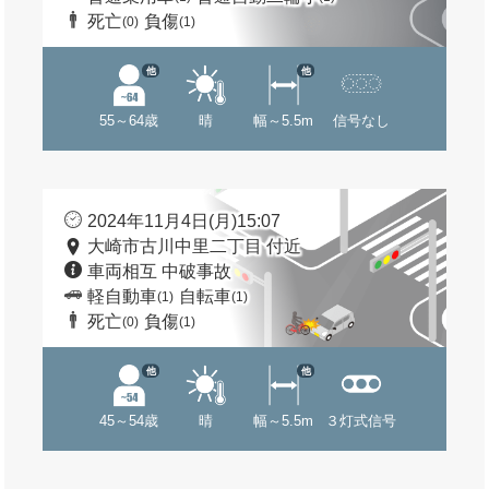
死亡
負傷
(0)
(1)
他
他
55～64歳
晴
幅～5.5m
信号なし
2024年11月4日(月)15:07
大崎市古川中里二丁目 付近
車両相互 中破事故
軽自動車
自転車
(1)
(1)
死亡
負傷
(0)
(1)
他
他
45～54歳
晴
幅～5.5m
３灯式信号