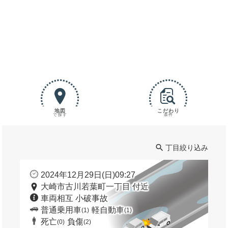
地図
こだわり
で探す
条件
丁目絞り込み
2024年12月29日(日)09:27
大崎市古川若葉町一丁目 付近
車両相互 小破事故
普通乗用車
軽自動車
(1)
(1)
死亡
負傷
(0)
(2)