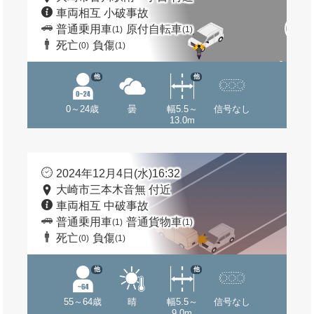
車両相互 小破事故
普通乗用車
原付自転車
(1)
(1)
死亡
負傷
(0)
(1)
他
他
0～24歳
曇
幅5.5～
信号なし
13.0m
2024年12月4日(水)16:32
大崎市三本木音無 付近
車両相互 中破事故
普通乗用車
普通貨物車
(1)
(1)
死亡
負傷
(0)
(1)
他
他
55～64歳
晴
幅5.5～
信号なし
9.0m