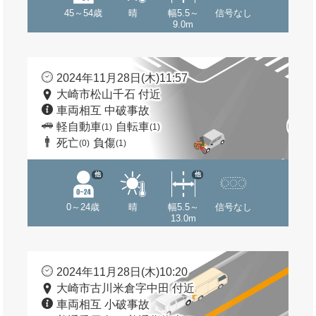
45～54歳
晴
幅5.5～
信号なし
9.0m
2024年11月28日(木)11:57
大崎市松山千石 付近
車両相互 中破事故
軽自動車
自転車
(1)
(1)
死亡
負傷
(0)
(1)
他
他
0～24歳
晴
幅5.5～
信号なし
13.0m
2024年11月28日(木)10:20
大崎市古川米倉字中田 付近
車両相互 小破事故