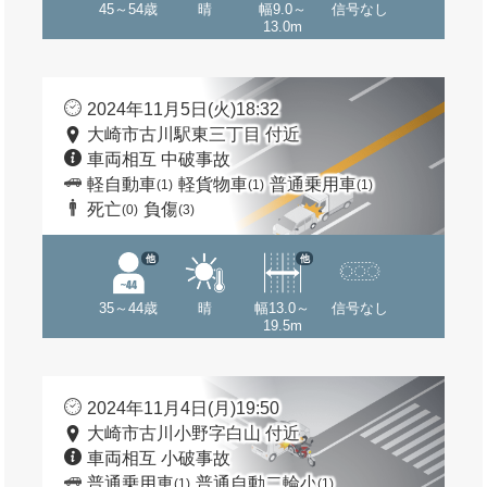
45～54歳
晴
幅9.0～
信号なし
13.0m
2024年11月5日(火)18:32
大崎市古川駅東三丁目 付近
車両相互 中破事故
軽自動車
軽貨物車
普通乗用車
(1)
(1)
(1)
死亡
負傷
(0)
(3)
他
他
35～44歳
晴
幅13.0～
信号なし
19.5m
2024年11月4日(月)19:50
大崎市古川小野字白山 付近
車両相互 小破事故
普通乗用車
普通自動二輪小
(1)
(1)