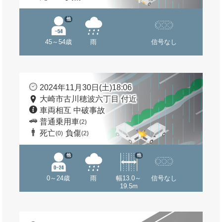
他
45～54歳
雨
信号なし
2024年11月30日(土)18:06
大崎市古川穂波六丁目 付近
車両相互 中破事故
普通乗用車
(2)
死亡
負傷
(0)
(2)
他
他
0～24歳
雨
幅13.0～
信号なし
19.5m