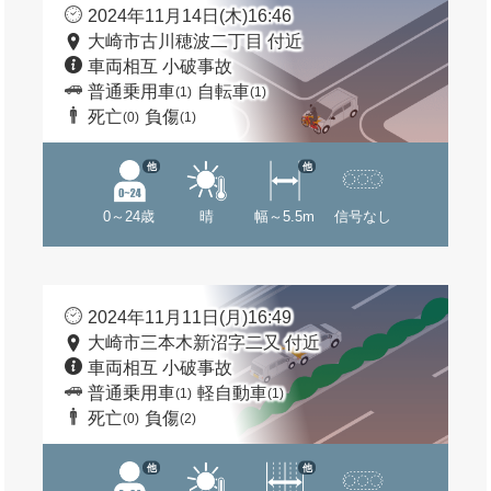
2024年11月14日(木)16:46
大崎市古川穂波二丁目 付近
車両相互 小破事故
普通乗用車
自転車
(1)
(1)
死亡
負傷
(0)
(1)
他
他
0～24歳
晴
幅～5.5m
信号なし
2024年11月11日(月)16:49
大崎市三本木新沼字二又 付近
車両相互 小破事故
普通乗用車
軽自動車
(1)
(1)
死亡
負傷
(0)
(2)
他
他