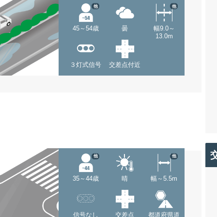
他
他
45～54歳
曇
幅9.0～
13.0m
３灯式信号
交差点付近
他
他
35～44歳
晴
幅～5.5m
信号なし
交差点
都道府県道