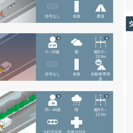
信号なし
単路
農道
他
他
0～24歳
曇
幅9.0～
13.0m
信号なし
単路
自動車専用
道
他
他
35～44歳
雨
幅9.0～
13.0m
３灯式信号
交差点付近