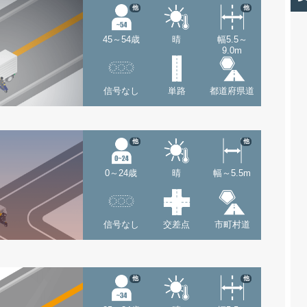
他
他
45～54歳
晴
幅5.5～
9.0m
信号なし
単路
都道府県道
他
他
0～24歳
晴
幅～5.5m
信号なし
交差点
市町村道
他
他