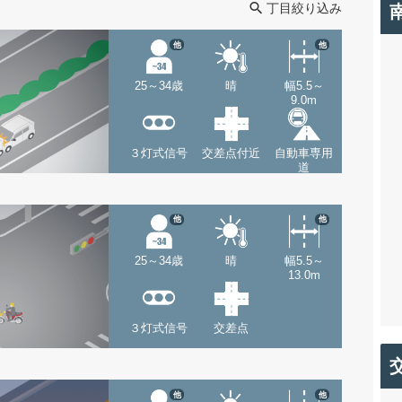
丁目絞り込み
他
他
25～34歳
晴
幅5.5～
9.0m
３灯式信号
交差点付近
自動車専用
道
他
他
25～34歳
晴
幅5.5～
13.0m
３灯式信号
交差点
他
他