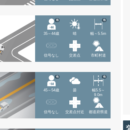
他
他
35～44歳
晴
幅～5.5m
信号なし
交差点
市町村道
他
他
45～54歳
曇
幅5.5～
9.0m
信号なし
交差点付近
都道府県道