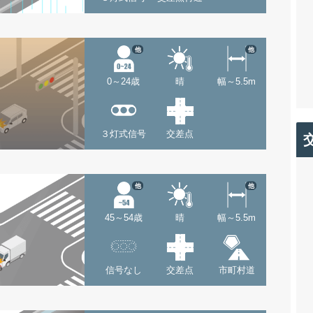
他
他
0～24歳
晴
幅～5.5m
３灯式信号
交差点
他
他
45～54歳
晴
幅～5.5m
信号なし
交差点
市町村道