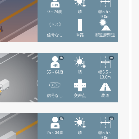
0～24歳
晴
幅5.5～
9.0m
信号なし
単路
都道府県道
他
他
55～64歳
晴
幅5.5～
13.0m
信号なし
交差点
農道
他
他
25～34歳
晴
幅5.5～
9.0m