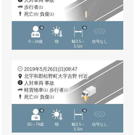
人対車両 事故
歩行者
(1)
死亡
負傷
(0)
(1)
他
他
0～24歳
晴
幅3.5～
信号なし
5.5m
2019年5月26日(日)08:47
北宇和郡松野町大字吉野 付近
人対車両 事故
軽貨物車
歩行者
(1)
(1)
死亡
負傷
(0)
(1)
他
他
65～74歳
晴
幅3.5～
信号なし
5.5m