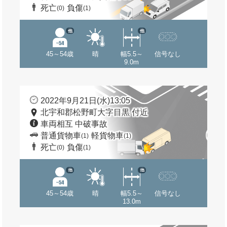
死亡
負傷
(0)
(1)
他
他
45～54歳
晴
幅5.5～
信号なし
9.0m
2022年9月21日(水)13:05
北宇和郡松野町大字目黒 付近
車両相互 中破事故
普通貨物車
軽貨物車
(1)
(1)
死亡
負傷
(0)
(1)
他
他
45～54歳
晴
幅5.5～
信号なし
13.0m