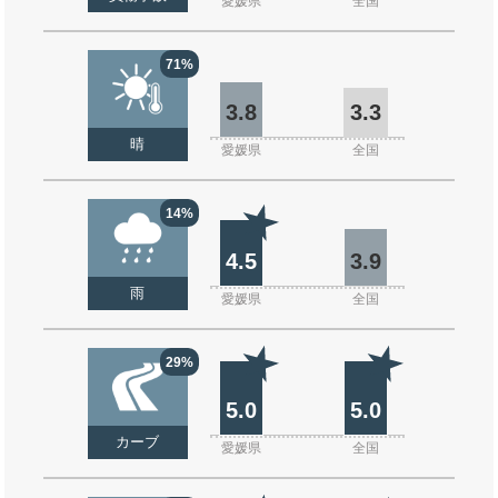
愛媛県
全国
71%
3.8
3.3
晴
愛媛県
全国
14%
4.5
3.9
雨
愛媛県
全国
29%
5.0
5.0
カーブ
愛媛県
全国