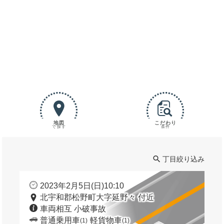
地図
こだわり
で探す
条件
丁目絞り込み
2023年2月5日(日)10:10
北宇和郡松野町大字延野々 付近
車両相互 小破事故
普通乗用車
軽貨物車
(1)
(1)