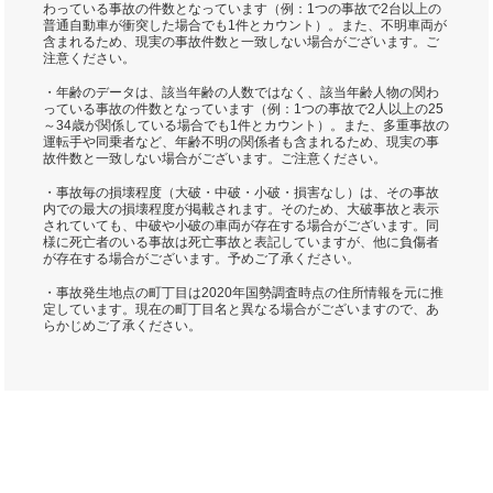
わっている事故の件数となっています（例：1つの事故で2台以上の
普通自動車が衝突した場合でも1件とカウント）。また、不明車両が
含まれるため、現実の事故件数と一致しない場合がございます。ご
注意ください。
・年齢のデータは、該当年齢の人数ではなく、該当年齢人物の関わ
っている事故の件数となっています（例：1つの事故で2人以上の25
～34歳が関係している場合でも1件とカウント）。また、多重事故の
運転手や同乗者など、年齢不明の関係者も含まれるため、現実の事
故件数と一致しない場合がございます。ご注意ください。
・事故毎の損壊程度（大破・中破・小破・損害なし）は、その事故
内での最大の損壊程度が掲載されます。そのため、大破事故と表示
されていても、中破や小破の車両が存在する場合がございます。同
様に死亡者のいる事故は死亡事故と表記していますが、他に負傷者
が存在する場合がございます。予めご了承ください。
・事故発生地点の町丁目は2020年国勢調査時点の住所情報を元に推
定しています。現在の町丁目名と異なる場合がございますので、あ
らかじめご了承ください。