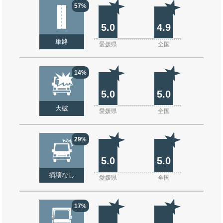
57%
5.0
4.9
単路
愛媛県
全国
14%
5.0
5.0
大破
愛媛県
全国
29%
5.0
5.0
損壊なし
愛媛県
全国
17%