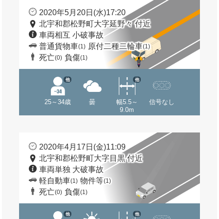
2020年5月20日(水)17:20
北宇和郡松野町大字延野々 付近
車両相互 小破事故
普通貨物車
原付二種二輪車
(1)
(1)
死亡
負傷
(0)
(1)
他
他
25～34歳
曇
幅5.5～
信号なし
9.0m
2020年4月17日(金)11:09
北宇和郡松野町大字目黒 付近
車両単独 大破事故
軽自動車
物件等
(1)
(1)
死亡
負傷
(0)
(1)
他
他