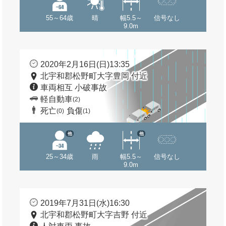
55～64歳
晴
幅5.5～
信号なし
9.0m
2020年2月16日(日)13:35
北宇和郡松野町大字豊岡 付近
車両相互 小破事故
軽自動車
(2)
死亡
負傷
(0)
(1)
他
他
25～34歳
雨
幅5.5～
信号なし
9.0m
2019年7月31日(水)16:30
北宇和郡松野町大字吉野 付近