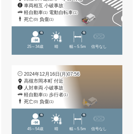
車両相互 小破事故
軽自動車
電動自転車
(1)
(1)
死亡
負傷
(0)
(1)
他
他
25～34歳
晴
幅～5.5m
信号なし
2024年12月16日(月)07:56
高槻市岡本町 付近
人対車両 小破事故
軽自動車
歩行者
(1)
(1)
死亡
負傷
(0)
(1)
他
他
45～54歳
晴
幅～5.5m
信号なし