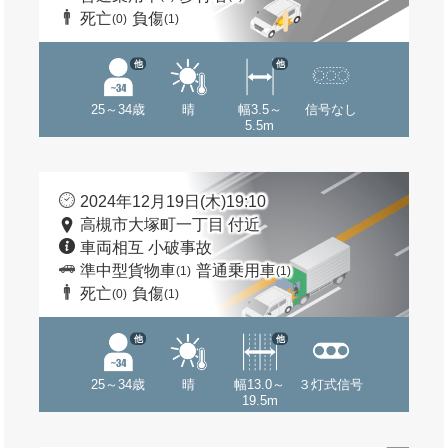
死亡
負傷
(0)
(1)
他
他
25～34歳
晴
幅3.5～
信号なし
5.5m
2024年12月19日(木)19:10
高槻市大塚町一丁目 付近
車両相互 小破事故
準中型貨物車
普通乗用車
(1)
(1)
死亡
負傷
(0)
(1)
他
他
25～34歳
晴
幅13.0～
３灯式信号
19.5m