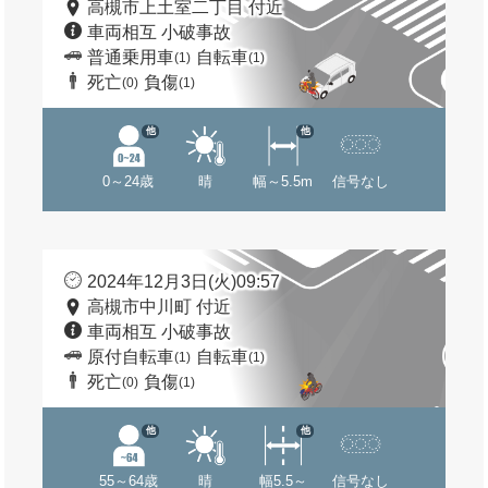
高槻市上土室二丁目 付近
車両相互 小破事故
普通乗用車
自転車
(1)
(1)
死亡
負傷
(0)
(1)
他
他
0～24歳
晴
幅～5.5m
信号なし
2024年12月3日(火)09:57
高槻市中川町 付近
車両相互 小破事故
原付自転車
自転車
(1)
(1)
死亡
負傷
(0)
(1)
他
他
55～64歳
晴
幅5.5～
信号なし