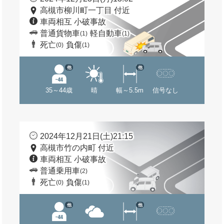
高槻市柳川町一丁目 付近
車両相互 小破事故
普通貨物車
軽自動車
(1)
(1)
死亡
負傷
(0)
(1)
他
他
35～44歳
晴
幅～5.5m
信号なし
2024年12月21日(土)21:15
高槻市竹の内町 付近
車両相互 小破事故
普通乗用車
(2)
死亡
負傷
(0)
(1)
他
他