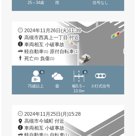
25～34歳
雨
信号なし
2024年11月26日(火)11:39
高槻市西真上一丁目 付近
車両相互 小破事故
軽自動車
原付自転車
(1)
(1)
死亡
負傷
(0)
(1)
他
他
75歳以上
曇
幅5.5～
３灯式信号
13.0m
2024年11月25日(月)15:28
高槻市今城町 付近
車両相互 小破事故
軽自動車
自転車
(1)
(1)