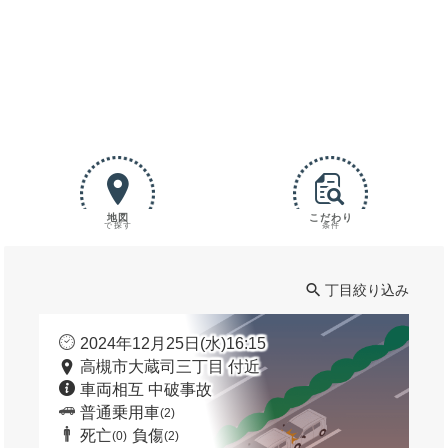
地図
こだわり
で探す
条件
丁目絞り込み
2024年12月25日(水)16:15
高槻市大蔵司三丁目 付近
車両相互 中破事故
普通乗用車
(2)
死亡
負傷
(0)
(2)