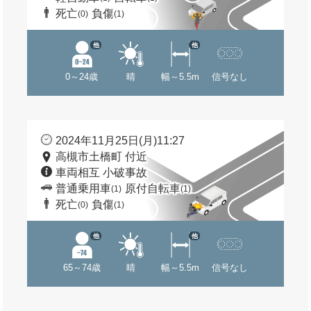
死亡
負傷
(0)
(1)
他
他
0～24歳
晴
幅～5.5m
信号なし
2024年11月25日(月)11:27
高槻市土橋町 付近
車両相互 小破事故
普通乗用車
原付自転車
(1)
(1)
死亡
負傷
(0)
(1)
他
他
65～74歳
晴
幅～5.5m
信号なし