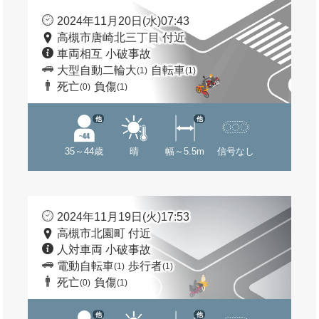
2024年11月20日(水)07:43
高槻市唐崎北三丁目 付近
車両相互 小破事故
大型自動二輪大
自転車
(1)
(1)
死亡
負傷
(0)
(1)
他
他
35～44歳
晴
幅～5.5m
信号なし
2024年11月19日(火)17:53
高槻市北園町 付近
人対車両 小破事故
電動自転車
歩行者
(1)
(1)
死亡
負傷
(0)
(1)
他
他