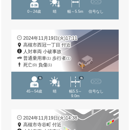
0～24歳
晴
幅～5.5m
信号なし
2024年11月19日(火)17:11
高槻市西冠一丁目 付近
人対車両 小破事故
普通乗用車
歩行者
(1)
(1)
死亡
負傷
(0)
(1)
他
他
45～54歳
晴
幅5.5～
信号なし
9.0m
2024年11月19日(火)14:38
高槻市寺谷町 付近