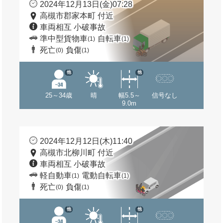
2024年12月13日(金)07:28
高槻市郡家本町 付近
車両相互 小破事故
準中型貨物車
自転車
(1)
(1)
死亡
負傷
(0)
(1)
他
他
25～34歳
晴
幅5.5～
信号なし
9.0m
2024年12月12日(木)11:40
高槻市北柳川町 付近
車両相互 小破事故
軽自動車
電動自転車
(1)
(1)
死亡
負傷
(0)
(1)
他
他