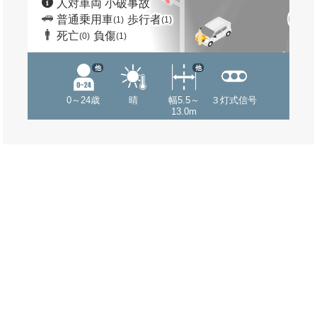
人対車両 小破事故
普通乗用車
歩行者
(1)
(1)
死亡
負傷
(0)
(1)
他
他
0～24歳
晴
幅5.5～
３灯式信号
13.0m