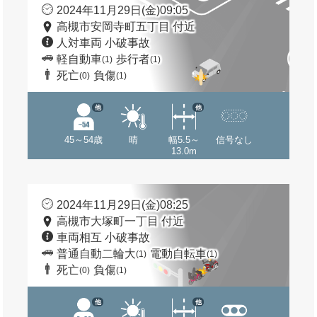
2024年11月29日(金)09:05
高槻市安岡寺町五丁目 付近
人対車両 小破事故
軽自動車
歩行者
(1)
(1)
死亡
負傷
(0)
(1)
他
他
45～54歳
晴
幅5.5～
信号なし
13.0m
2024年11月29日(金)08:25
高槻市大塚町一丁目 付近
車両相互 小破事故
普通自動二輪大
電動自転車
(1)
(1)
死亡
負傷
(0)
(1)
他
他