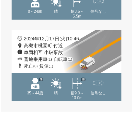
0～24歳
晴
幅3.5～
信号なし
5.5m
2024年12月17日(火)10:46
高槻市桃園町 付近
車両相互 小破事故
普通乗用車
自転車
(1)
(1)
死亡
負傷
(0)
(1)
他
他
35～44歳
晴
幅9.0～
信号なし
13.0m