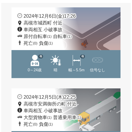
2024年12月6日(金)17:26
高槻市城西町 付近
車両相互 小破事故
原付自転車
自転車
(1)
(1)
死亡
負傷
(0)
(1)
他
他
0～24歳
晴
幅～5.5m
信号なし
2024年12月5日(木)22:25
高槻市安満御所の町 付近
車両相互 小破事故
大型貨物車
普通乗用車
(1)
(1)
死亡
負傷
(0)
(1)