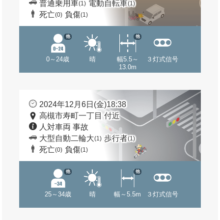
普通乗用車
電動自転車
(1)
(1)
死亡
負傷
(0)
(1)
他
他
0～24歳
晴
幅5.5～
３灯式信号
13.0m
2024年12月6日(金)18:38
高槻市寿町一丁目 付近
人対車両 事故
大型自動二輪大
歩行者
(1)
(1)
死亡
負傷
(0)
(1)
他
他
25～34歳
晴
幅～5.5m
３灯式信号