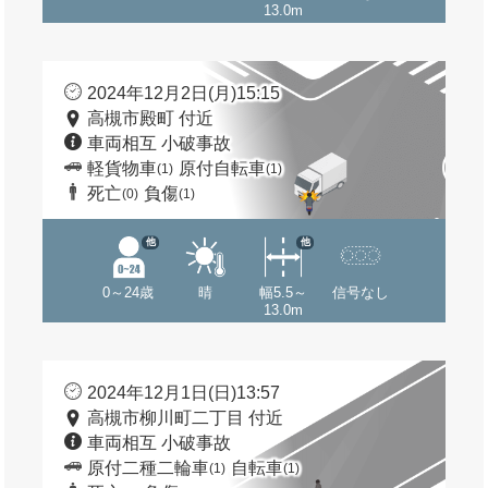
13.0m
2024年12月2日(月)15:15
高槻市殿町 付近
車両相互 小破事故
軽貨物車
原付自転車
(1)
(1)
死亡
負傷
(0)
(1)
他
他
0～24歳
晴
幅5.5～
信号なし
13.0m
2024年12月1日(日)13:57
高槻市柳川町二丁目 付近
車両相互 小破事故
原付二種二輪車
自転車
(1)
(1)