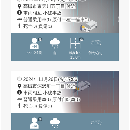
高槻市東天川五丁目 付近
車両相互 小破事故
普通乗用車
原付二種二輪車
(1)
(1)
死亡
負傷
(0)
(1)
他
他
25～34歳
雨
幅5.5～
信号なし
13.0m
2024年11月26日(火)17:06
高槻市深沢町一丁目 付近
車両相互 小破事故
普通乗用車
原付自転車
(1)
(1)
死亡
負傷
(0)
(1)
他