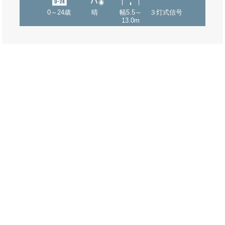
0～24歳
晴
幅5.5～
３灯式信号
13.0m