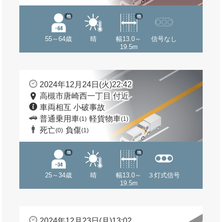
他
他
55～64歳
晴
幅13.0～
信号なし
19.5m
2024年12月24日(火)22:42
高槻市唐崎西一丁目 付近
車両相互 小破事故
普通乗用車
軽貨物車
(1)
(1)
死亡
負傷
(0)
(1)
他
他
25～34歳
晴
幅13.0～
３灯式信号
19.5m
2024年12月23日(月)13:02