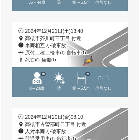
35～44歳
曇
幅～5.5m
信号なし
2024年12月21日(土)13:40
高槻市芥川町三丁目 付近
車両相互 小破事故
原付二種二輪車
自転車
(1)
(1)
死亡
負傷
(0)
(1)
他
他
0～24歳
晴
幅～5.5m
信号なし
2024年12月20日(金)08:10
高槻市古曽部町二丁目 付近
人対車両 小破事故
普通乗用車
歩行者
(1)
(1)