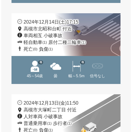
2024年12月14日(土)17:15
高槻市北昭和台町 付近
車両相互 小破事故
軽自動車
原付二種二輪車
(1)
(1)
死亡
負傷
(0)
(1)
他
他
45～54歳
曇
幅～5.5m
信号なし
2024年12月13日(金)11:50
高槻市大塚町二丁目 付近
人対車両 小破事故
普通乗用車
歩行者
(1)
(1)
死亡
負傷
(0)
(1)