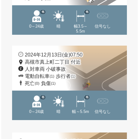
他
他
0～24歳
晴
幅3.5～
信号なし
5.5m
2024年12月13日(金)07:50
高槻市真上町二丁目 付近
人対車両 小破事故
電動自転車
歩行者
(1)
(1)
死亡
負傷
(0)
(1)
他
他
0～24歳
晴
幅～5.5m
信号なし