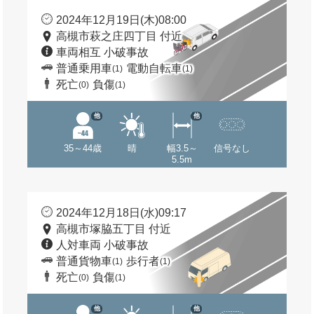
2024年12月19日(木)08:00
高槻市萩之庄四丁目 付近
車両相互 小破事故
普通乗用車
電動自転車
(1)
(1)
死亡
負傷
(0)
(1)
他
他
35～44歳
晴
幅3.5～
信号なし
5.5m
2024年12月18日(水)09:17
高槻市塚脇五丁目 付近
人対車両 小破事故
普通貨物車
歩行者
(1)
(1)
死亡
負傷
(0)
(1)
他
他