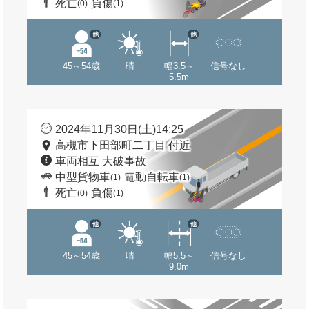
死亡
負傷
(0)
(1)
他
他
45～54歳
晴
幅3.5～
信号なし
5.5m
2024年11月30日(土)14:25
高槻市下田部町二丁目 付近
車両相互 大破事故
中型貨物車
電動自転車
(1)
(1)
死亡
負傷
(0)
(1)
他
他
45～54歳
晴
幅5.5～
信号なし
9.0m