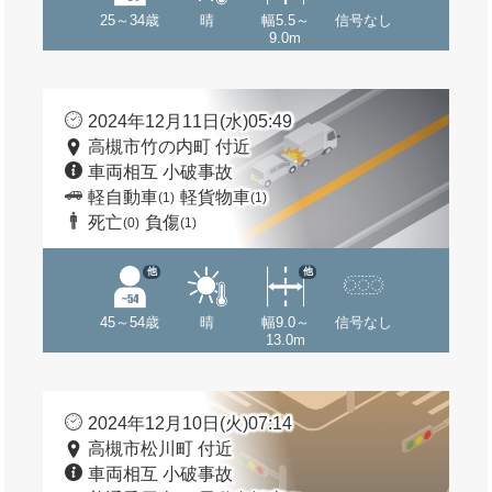
25～34歳
晴
幅5.5～
信号なし
9.0m
2024年12月11日(水)05:49
高槻市竹の内町 付近
車両相互 小破事故
軽自動車
軽貨物車
(1)
(1)
死亡
負傷
(0)
(1)
他
他
45～54歳
晴
幅9.0～
信号なし
13.0m
2024年12月10日(火)07:14
高槻市松川町 付近
車両相互 小破事故