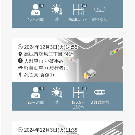
他
他
45～54歳
晴
幅19.5m～
信号なし
2024年12月3日(火)14:55
高槻市塚原三丁目 付近
人対車両 小破事故
軽自動車
歩行者
(1)
(1)
死亡
負傷
(0)
(1)
他
他
25～34歳
晴
幅5.5～
３灯式信号
13.0m
2024年12月3日(火)11:38